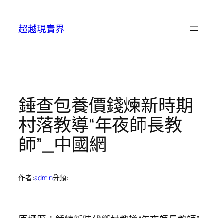
跳
至
超越現實界
主
要
內
容
錘查包養價錢煉新時期
村落教導“年夜師長教
師”_中國網
作者:
admin
分類: