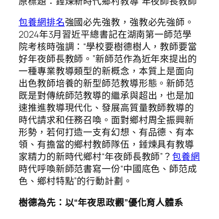
原標題：錘煉新時代鄉村教導“年夜師長教師”
包養網排名
強國必先強教，強教必先強師。
2024年3月習近平總書記在湖南第一師范學
院考核時強調：“學校要樹德樹人，教師要當
好年夜師長教師。”新師范作為近年來提出的
一種專業教導類型的新概念，本質上是面向
出色教師培養的新型師范教導形態。新師范
既是對傳統師范教導的繼承與超出，也是加
速推進教導現代化、發展高質量教師教導的
時代請求和任務召喚。面對鄉村周全振興新
形勢，若何打造一支有幻想、有品德、有本
領、有擔當的鄉村教師隊伍，錘煉具有教導
家精力的新時代鄉村“年夜師長教師”？
包養網
時代呼喚新師范書寫一份“中國底色、師范成
色、鄉村特點”的行動計劃。
樹德為先：以“年夜思政觀”優化育人體系