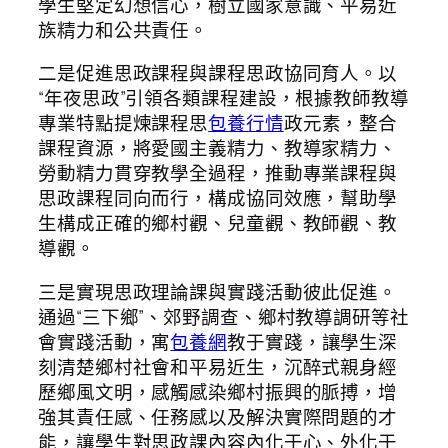
學生堅定幻想信心，樹立國家意識、平易近
族精力和公共責任。
二是促進思政課程與課程思政協同育人。以
“年夜思政”引領各類課程建設，根據教師教導
專業特點提煉課程思
包養行情
政元素，整合
課程資源，將愛國主義精力、教導家精力、
勞動精力貫穿教學全過程，推動專業課程與
思政課程同向而行，構成協同效應，幫助學
生構成正確的鄉村觀、兒童觀、教師觀、教
導觀。
三是實現思政理論課與實踐活動彼此促進。
通過“三下鄉”、郊野調查、鄉村教導調研等社
會實踐活動，寓
包養網
教于實踐，讓學生深
刻清楚鄉村社會和平易近生，沉醉式親身經
歷鄉風文明，感觸感染鄉村振興的脈搏，增
強其責任感、任務感以及解決實際問題的才
能，讓學生對思政課內容內化于心、外化于