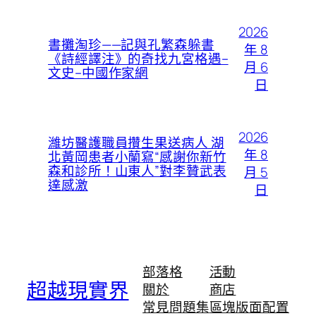
2026
書攤淘珍——記與孔繁森躲書
年 8
《詩經譯注》的奇找九宮格遇–
月 6
文史–中國作家網
日
2026
濰坊醫護職員攢生果送病人 湖
年 8
北黃岡患者小蘭寫“感謝你新竹
森和診所！山東人”對李贊武表
月 5
達感激
日
部落格
活動
超越現實界
關於
商店
常見問題集
區塊版面配置