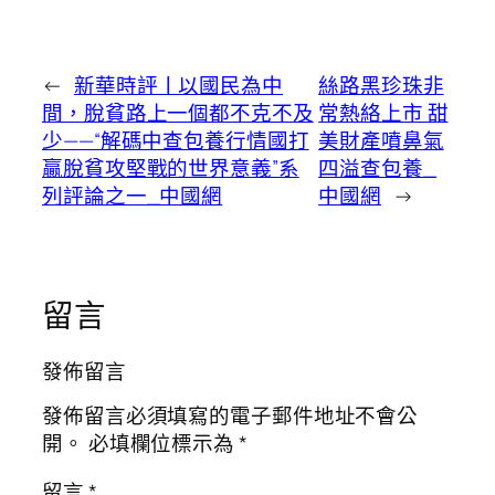
←
新華時評丨以國民為中
絲路黑珍珠非
間，脫貧路上一個都不克不及
常熱絡上市 甜
少——“解碼中查包養行情國打
美財產噴鼻氣
贏脫貧攻堅戰的世界意義”系
四溢查包養_
列評論之一_中國網
中國網
→
留言
發佈留言
發佈留言必須填寫的電子郵件地址不會公
開。
必填欄位標示為
*
留言
*