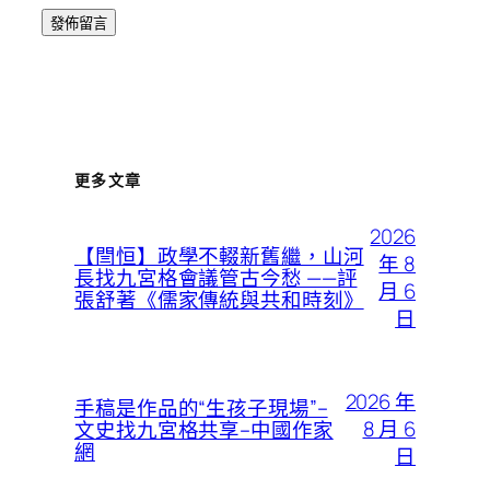
更多文章
2026
【閆恒】政學不輟新舊繼，山河
年 8
長找九宮格會議管古今愁 ——評
月 6
張舒著《儒家傳統與共和時刻》
日
2026 年
手稿是作品的“生孩子現場”–
8 月 6
文史找九宮格共享–中國作家
網
日