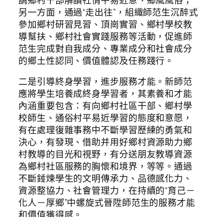
另一方面，通過“走出往”，組織師范生沉醉式
參加鄉村研習見習、頂崗實習、鄉村學校教
導幫扶、鄉村社會實踐服務等活動，促進師
范生完成對自我成分、專業成分和社會成分
的鄉土性認同、價值體認及任務踐行。
二是引導終身學習，進步服務才能。新師范
應將學生培養成終身學習者，其素養和才能
內涵重要包含：有向鄉村社區干部、鄉村學
校師生、通俗村平易近學習的態度和意愿，
有在處理復雜事務中不斷學習歷練的勇氣和
決心，有發現、借助并用好鄉村資源助力鄉
村教導的目光和視野，有分送朋友教導資源
為鄉村社區服務的胸懷和境界，等等。通過
不斷錘煉學生的文明傳承力、品德感化力、
資源整協力、社會管理力，在持續的“育己－
化人－厚鄉”中螺旋式晉陞師范生的服務才能
和價值獲得感。