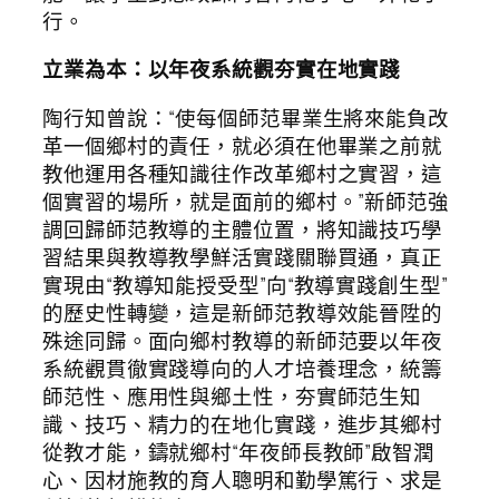
行。
立業為本：以年夜系統觀夯實在地實踐
陶行知曾說：“使每個師范畢業生將來能負改
革一個鄉村的責任，就必須在他畢業之前就
教他運用各種知識往作改革鄉村之實習，這
個實習的場所，就是面前的鄉村。”新師范強
調回歸師范教導的主體位置，將知識技巧學
習結果與教導教學鮮活實踐關聯買通，真正
實現由“教導知能授受型”向“教導實踐創生型”
的歷史性轉變，這是新師范教導效能晉陞的
殊途同歸。面向鄉村教導的新師范要以年夜
系統觀貫徹實踐導向的人才培養理念，統籌
師范性、應用性與鄉土性，夯實師范生知
識、技巧、精力的在地化實踐，進步其鄉村
從教才能，鑄就鄉村“年夜師長教師”啟智潤
心、因材施教的育人聰明和勤學篤行、求是