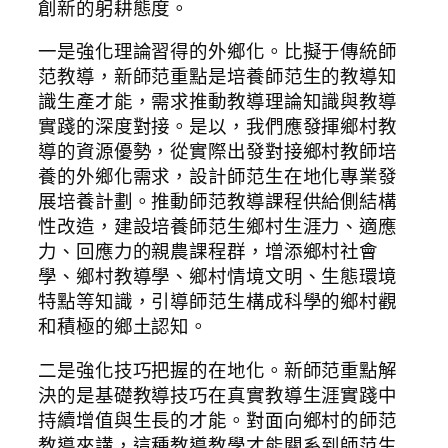
創新的躬耕態度。
一是強化理論習得的外鄉化。比擬于傳統師
范教導，新師范重點是培養師范生的教導知
識生產才能，需求推動教導理論知識與教導
實踐的深度對接。是以，我們應發揮鄉村教
導的資源優勢，從實際出發對接鄉村教師培
養的外鄉化需求，設計師范生在地化專業發
展培養計劃。推動師范教導課程供給側結構
性改造，建設培養師范生鄉村生涯力、適應
力、回應力的親農課程群，增添鄉村社會
學、鄉村教導學、鄉村情境文明、生態環境
特點等知識，引導師范生構成科學的鄉村觀
和積極的鄉土認知。
二是強化技巧把握的在地化。新師范重點解
決的是基礎教導技巧在真實教導生涯實踐中
持續增值與生長的才能。對面向鄉村的師范
教導來講，這種教導教學才能關系到師范生