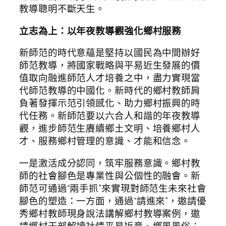
教導聰明不斷天生。
立志為上：以年夜教導觀強化鄉村服務
新師范的時代意蘊是堅持以國民為中間辦好
師范教導，將國家戰略與平易近生發展的價
值取向融進師范人才培養之中，盡力實現當
代師范教導的中國化。新時代的鄉村教師肩
負著發揮示范引領感化、助力鄉村振興的時
代任務。新師范要以六合人和諧的年夜教導
觀，進步師范生賡續鄉土文明、培養鄉村人
才、服務鄉村管理的意識、才能和信念。
一是激活成分認同，筑牢服務意識。鄉村教
師的社會腳色是專業性與公個性的融會。新
師范可通過“兩手抓”來實現對師范生未來社會
腳色的塑造：一方面，通過“請進來”，邀請優
秀鄉村教師現身說法講解鄉村教導案例，邀
請鄉村干部解讀社情平易近意、鄉風風俗；