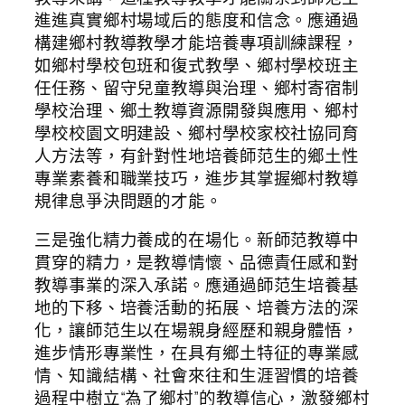
進進真實鄉村場域后的態度和信念。應通過
構建鄉村教導教學才能培養專項訓練課程，
如鄉村學校包班和復式教學、鄉村學校班主
任任務、留守兒童教導與治理、鄉村寄宿制
學校治理、鄉土教導資源開發與應用、鄉村
學校校園文明建設、鄉村學校家校社協同育
人方法等，有針對性地培養師范生的鄉土性
專業素養和職業技巧，進步其掌握鄉村教導
規律息爭決問題的才能。
三是強化精力養成的在場化。新師范教導中
貫穿的精力，是教導情懷、品德責任感和對
教導事業的深入承諾。應通過師范生培養基
地的下移、培養活動的拓展、培養方法的深
化，讓師范生以在場親身經歷和親身體悟，
進步情形專業性，在具有鄉土特征的專業感
情、知識結構、社會來往和生涯習慣的培養
過程中樹立“為了鄉村”的教導信心，激發鄉村