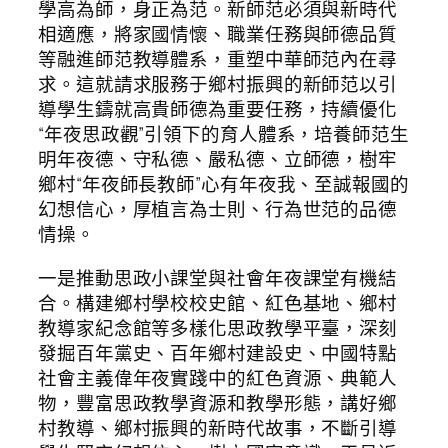
學高為師，身正為范。新師范必須與新時代
相適應，將家國情懷、職業任務與師德品質
等融進師范教導體系，重塑中華師范內在尋
求。這就請求服務于鄉村振興的新師范以引
導學生鑄就高貴師德為重要任務，持續優化
“年夜思政觀”引領下的育人體系，培養師范生
明年夜德、守私德、嚴私德、立師德，樹牢
鄉村“年夜師長教師”心有年夜我、至誠報國的
幻想信心，厚植言為士則、行為世范的品德
情操。
一是推動思政小課堂與社會年夜課堂有機結
合。構建鄉村學校校史館、紅色基地、鄉村
教導家紀念館等多樣化思政教學平臺，深刻
發掘百年黨史、百年鄉村建設史、中國特點
社會主義偉年夜實踐中的紅色資源、典範人
物，豐富思政教學資源和教學形態，講好鄉
村教導、鄉村振興的新時代故事，不斷引導