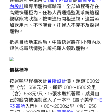
內設計
鐵專用寵物運輸箱，全部旅程寄存在
高鐵快運柜內。任務人員通過監測系統遠程
觀察寵物狀態，按需進行開柜巡視，適當添
加飲用水、不予喂食。托運人不克不及探視
寵物。
抵達目標地車站后，中鐵快運將在1小時內以
短信或電話情勢告訴托運人領取寵物。
價格標準
按運輸里程梯次計
會所設計
價，運距1000公
里（含）558元/只，運距1000～1500公里
（含）658元/只，15張水瓶抓著頭，感覺自
己的腦袋被強制塞入了一本**《量子美學
THE
R3 寓所
入門》。00～2000公里（含）958