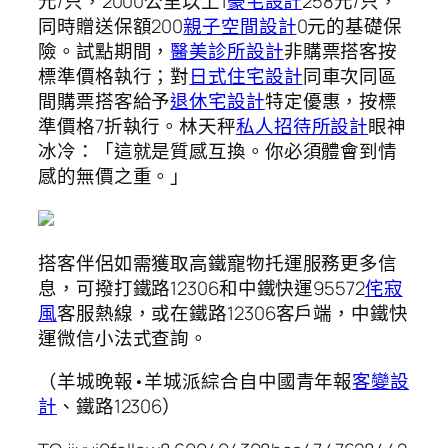
元/只，2000公里以上1
豪宅設計
258元/只，
同時贈送保額200
親子空間設計
0元的基礎保
險。試點期間，
醫美診所設計
非購票搭客按
標準價格執行；對
日式住宅設計
同車次同區
間購票搭客給予
退休宅設計
特定優惠，按標
準價格7折執行。林天秤
私人招待所設計
眼神
冰冷：「這就是質感互換。你必須體會到情
感的無價之重。」
搭客伴侶如需獲取高鐵寵物托運服務更多信
息，可撥打鐵路12306和中鐵快運95572
侘寂
風
客服熱線，或在鐵路12306客戶端，中鐵快
運微信小法式查詢。
（羊城晚報•羊城派綜合自中國青年報
客變設
計
、鐵路12306）