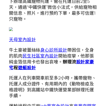
下辦理高鐵寵物托運。需在托運日前2至5
天，通過“中鐵快運”微信小法式，供給寵物相
關信息、照片，進行預約下單，最多可信運1
只寵物。
天母室內設計
牛土豪被蕾絲絲
身心診所設計
帶困住，全身
的肌肉
民生社區室內設計
開始痙攣，他那張
純金箔信用卡也發出哀嚎。
辦理流
設計家豪
宅
程
遊艇設計
托運人在列車開車前至多2小時，攜帶寵物、
托運人成分證件、有用期內的《動物檢疫及
格證明》到高鐵站中鐵快運營業部辦理托運
手續。
運輸過程中采用
loft風室內設計
高
商業空間室