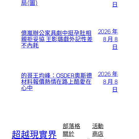
局(圖)
日
2026 年
億嵐辦公家具劇中挺孕肚相
8 月 8
親拒妥協 王影璐戲外記性差
不內耗
日
2026 年
的哥王均峰：OSDER奧斯德
8 月 8
材料報價熱情在路上酷愛在
心中
日
部落格
活動
超越現實界
關於
商店