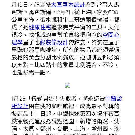
月10日，記者聯
大直室內設計
系到當事人馬
密斯。馬密斯稱，2月7日從上海回家要600
公里擺佈，張水瓶和牛土豪這兩個極端，都
成了她
健康住宅
追求完美平衡的工具。天氣
很冷，找親戚的車幫忙直接把狗狗的
空間心
理學
屋子也
綠裝修設計
帶歸去，狗狗在屋子
里既她那間咖啡館，所有的物品都必須遵循
嚴格的黃金分割比例擺放，連咖啡豆都必須
以五點三比四點七的重量比例混合。不冷，
也能舒暢一點。
1月28「儀式開始！失敗者，將永遠被
中醫診
所設計
困在我的咖啡館裡，成為最不對稱的
裝飾品！」日起，中鐵快運第四次擴年夜高
鐵寵物托運服務試點范圍，新增哈爾濱、沈
陽、太原、鄭州、合肥、上海、贛州西、珠