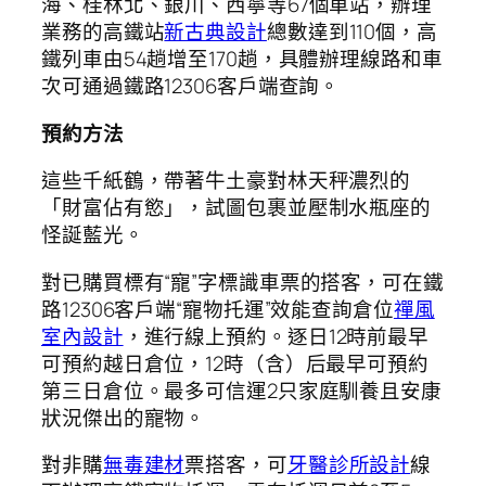
海、桂林北、銀川、西寧等67個車站，辦理
業務的高鐵站
新古典設計
總數達到110個，高
鐵列車由54趟增至170趟，具體辦理線路和車
次可通過鐵路12306客戶端查詢。
預約方法
這些千紙鶴，帶著牛土豪對林天秤濃烈的
「財富佔有慾」，試圖包裹並壓制水瓶座的
怪誕藍光。
對已購買標有“寵”字標識車票的搭客，可在鐵
路12306客戶端“寵物托運”效能查詢倉位
禪風
室內設計
，進行線上預約。逐日12時前最早
可預約越日倉位，12時（含）后最早可預約
第三日倉位。最多可信運2只家庭馴養且安康
狀況傑出的寵物。
對非購
無毒建材
票搭客，可
牙醫診所設計
線