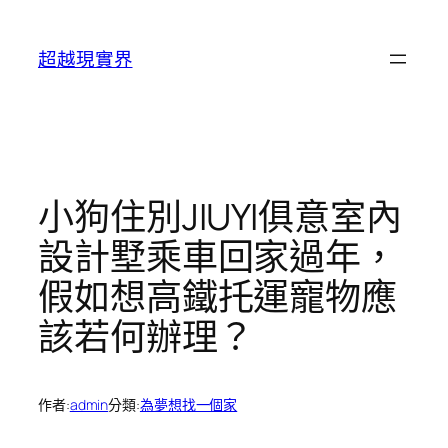
跳
至
超越現實界
主
要
內
容
小狗住別JIUYI俱意室內
設計墅乘車回家過年，
假如想高鐵托運寵物應
該若何辦理？
作者:
admin
分類:
為夢想找一個家