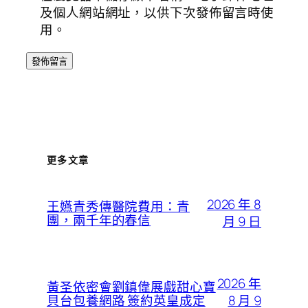
及個人網站網址，以供下次發佈留言時使
用。
更多文章
2026 年 8
王嬿青秀傳醫院費用：青
團，兩千年的春信
月 9 日
2026 年
黃圣依密會劉鎮偉展戲甜心寶
8 月 9
貝台包養網路 簽約英皇成定