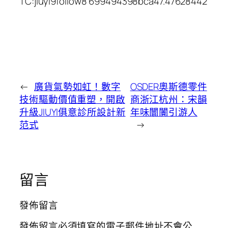
TC:jiuyi9follow8 699494398bca47.47628442
←
廣貨氣勢如虹！數字
OSDER奧斯德零件
技術驅動價值重塑，開啟
商浙江杭州：宋韻
升級JIUYI俱意診所設計新
年味闤闠引游人
范式
→
留言
發佈留言
發佈留言必須填寫的電子郵件地址不會公