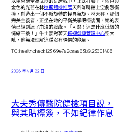
以單戀能量為武器的荒唐戰爭，正式打響了。藍色與
金色的光芒在林
巡迴體檢推薦
天秤咖啡館上空劇烈衝
撞，創造出一個不斷旋轉的怪異氣旋。林天秤，那個
完美主義者，正坐在她的平衡美學吧檯後面，她的表
情已經到達了崩潰的邊緣。「可惡！這是什麼低級的
情緒干擾！」牛土豪對著天
巡迴健康管理中心
空大
吼，他無法理解這種沒有標價的能量。
TC:healthcheck123 69e7a2caaa63b9.23301488
2026 年 4 月 22 日
大夫秀傳醫院健檢項目說，
與其貼標簽，不如紀律作息