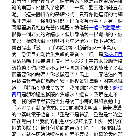
的暗門。暗門裡放著一個老舊的、像是古代金屬保險
箱的東西。他輸入了密碼：「一醬二醋三油四辣五蒜
泥」（這是醬料界的基礎公式，只有像他這樣的傳統
派才會用）。保險箱打開，裡面沒有黃金，只有一個
閃爍著詭異紅色光芒的儀器。這儀器
一般+供膳體檢
很像一個老式的對講機，但頂部插著一根彎曲的、像
韭菜一樣的天線。他顫抖著拿起儀器，按下通話鈕。
儀器發出「滋——」的電流聲，接著傳來一陣高八
度、急促且充滿養生焦慮的聲音。「喂！是
健檢項目
廖沾沾嗎！快接聽！這裡是 K-999！宇宙水餃聯盟特
級特務！你那邊是不是已經聞到宇宙級的酸味了？我
們需要你的蒜泥！你被徵召了！馬上！」廖沾沾的耳
朵被這聲音震得嗡嗡作響，他捏著對講機，困惑地喊
道：「特務？酸味？等等！我聞到的不是酸味！
體檢
費用
是麵粉過度膨脹的焦慮味！還有，我現在走不
開！我的陳年老蒜泥需要每隔三小時的溫和震動！」
「蒜泥？」對面傳來K-999崩潰的尖叫聲，帶著濃濃
的中藥味電子雜音：「重點不是蒜泥！重點是**時空
正在彎曲！**我們的推進器快沒紅棗了！快！我們在
你的後院！別帶任何多餘的東西！除了——你那缸蒜
泥！」就在廖沾沾還在糾結要不要帶上他最珍愛的那