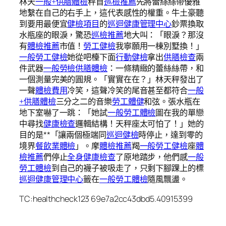
林天
一般+供膳體檢
秤首
巡檢推薦
先將蕾絲絲帶優雅
地繫在自己的右手上，這代表感性的權重。牛土豪聽
到要用最便宜
健檢項目
的
巡迴健康管理中心
鈔票換取
水瓶座的眼淚，驚恐
巡檢推薦
地大叫：「眼淚？那沒
有
體檢推薦
市值！
勞工健檢
我寧願用一棟別墅換！」
一般勞工健檢
她從吧檯下面
行動健檢
拿出
供膳檢查
兩
件武器
一般勞檢
供膳體檢
：一條精緻的蕾絲絲帶，和
一個測量完美的圓規。「實實在在？」林天秤發出了
一聲
體檢費用
冷笑，這聲冷笑的尾音甚至都符合
一般
+供膳體檢
三分之二的音樂
勞工體健
和弦。張水瓶在
地下室嚇了一跳：「她試
一般勞工體檢
圖在我的單戀
中尋找
健康檢查
邏輯結構！天秤座太可怕了！」她的
目的是**「讓兩個極端同
巡迴健檢
時停止，達到零的
境界
餐飲業體檢
」。摩
體檢推薦
羯
一般勞工健檢
座
體
檢推薦
們停止
全身健康檢查
了原地踏步，他們感
一般
勞工體檢
到自己的襪子被吸走了，只剩下腳踝上的標
巡迴健康管理中心
籤在
一般勞工體檢
隨風飄盪。
TC:healthcheck123 69e7a2cc43dbd5.40915399