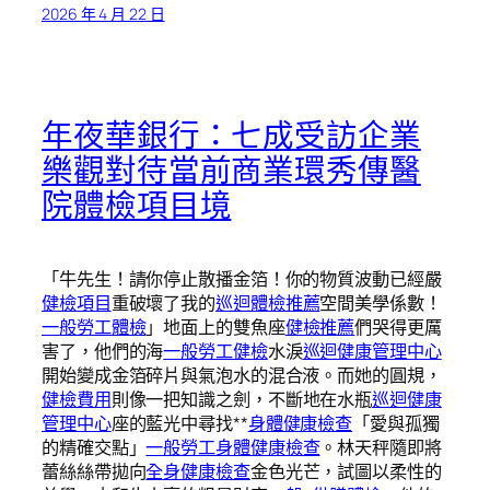
2026 年 4 月 22 日
年夜華銀行：七成受訪企業
樂觀對待當前商業環秀傳醫
院體檢項目境
「牛先生！請你停止散播金箔！你的物質波動已經嚴
健檢項目
重破壞了我的
巡迴體檢推薦
空間美學係數！
一般勞工體檢
」地面上的雙魚座
健檢推薦
們哭得更厲
害了，他們的海
一般勞工健檢
水淚
巡迴健康管理中心
開始變成金箔碎片與氣泡水的混合液。而她的圓規，
健檢費用
則像一把知識之劍，不斷地在水瓶
巡迴健康
管理中心
座的藍光中尋找**
身體健康檢查
「愛與孤獨
的精確交點」
一般勞工身體健康檢查
。林天秤隨即將
蕾絲絲帶拋向
全身健康檢查
金色光芒，試圖以柔性的