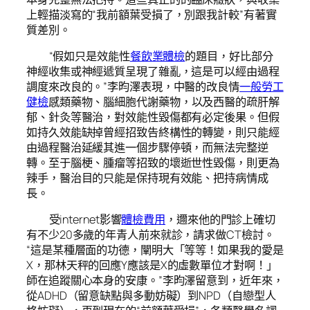
上輕描淡寫的“我前額葉受損了，別跟我計較”有著實
質差別。
“假如只是效能性
餐飲業體檢
的題目，好比部分
神經收集或神經遞質呈現了雜亂，這是可以經由過程
調度來改良的。”李昀澤表現，中醫的改良情
一般勞工
健檢
感類藥物、腦細胞代謝藥物，以及西醫的疏肝解
郁、針灸等醫治，對效能性毀傷都有必定後果。但假
如持久效能缺掉曾經招致告終構性的轉變，則只能經
由過程醫治延緩其進一個步驟停頓，而無法完整逆
轉。至于腦梗、腫瘤等招致的壞逝世性毀傷，則更為
辣手，醫治目的只能是保持現有效能、把持病情成
長。
受internet影響
體檢費用
，邇來他的門診上確切
有不少20多歲的年青人前來就診，請求做CT檢討。
“這是某種層面的功德，闡明大「等等！如果我的愛是
X，那林天秤的回應Y應該是X的虛數單位才對啊！」
師在追蹤關心本身的安康。”李昀澤留意到，近年來，
從ADHD（留意缺點與多動妨礙）到NPD（自戀型人