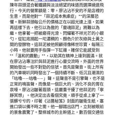
陳年蒜頭混合著鐵鏽與淡淡絕望的味道而選擇繞道飛
行。今天的營業額是：零。廖沾沾不安的不是店裡的
生意，而是他對**「蒜泥成本焦慮症」**的深層恐
懼。新鮮蒜頭每公斤的價格正在以超光速上漲，如果
再這樣下去，他引以為傲的「靈魂蒜泥」將難以為
繼。他拿著一把被磨得光滑、閃耀著不祥光芒的小銀
勺，從缸底撈起一坨濃稠的、顏色介於灰綠與土黃之
間的發酵物。這蒜泥被他照顧得像稀世珍寶，每隔三
小時，他就要用手指彈一下缸邊，確保它能感受到
**「溫和的震動」**，以助其在精神上達到圓滿。就
在廖沾沾專注於與蒜泥進行心靈交流時，外面的世界
開始發出一些不對勁的信號。首先是聲音。街上所有
的汽車喇叭同時發出了一個持續不斷、低沉且潮濕的
「咕嚕——咕嚕——」聲。這聲音不是引擎聲，也不是
正常的鳴笛聲，而像是一個巨大的、消化不良的胃在
哀嚎。廖沾沾皺著眉頭，這嚴重干擾了他蒜泥的「寧
靜冥想」。他決定出去看個究竟，順手從桌上拿了一
張髒兮兮的，印著《沾醬秘笈》封面的皺衛生紙，塞
進口袋以備不時之需。他一腳踏出店門，立刻被眼前
的景象震驚了。整條城市的主幹道上，數百個交通信