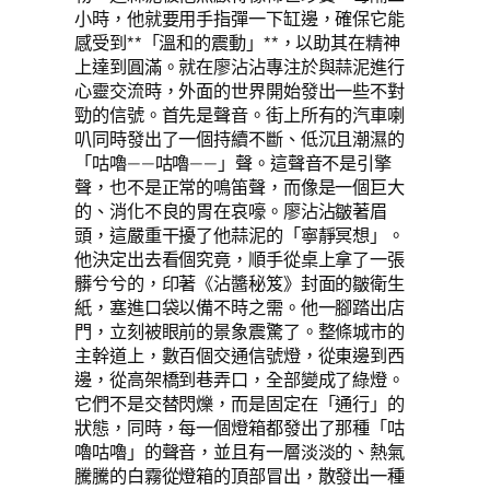
小時，他就要用手指彈一下缸邊，確保它能
感受到**「溫和的震動」**，以助其在精神
上達到圓滿。就在廖沾沾專注於與蒜泥進行
心靈交流時，外面的世界開始發出一些不對
勁的信號。首先是聲音。街上所有的汽車喇
叭同時發出了一個持續不斷、低沉且潮濕的
「咕嚕——咕嚕——」聲。這聲音不是引擎
聲，也不是正常的鳴笛聲，而像是一個巨大
的、消化不良的胃在哀嚎。廖沾沾皺著眉
頭，這嚴重干擾了他蒜泥的「寧靜冥想」。
他決定出去看個究竟，順手從桌上拿了一張
髒兮兮的，印著《沾醬秘笈》封面的皺衛生
紙，塞進口袋以備不時之需。他一腳踏出店
門，立刻被眼前的景象震驚了。整條城市的
主幹道上，數百個交通信號燈，從東邊到西
邊，從高架橋到巷弄口，全部變成了綠燈。
它們不是交替閃爍，而是固定在「通行」的
狀態，同時，每一個燈箱都發出了那種「咕
嚕咕嚕」的聲音，並且有一層淡淡的、熱氣
騰騰的白霧從燈箱的頂部冒出，散發出一種