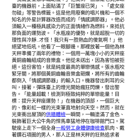
臺的機器前，上面貼滿了「巨蟹座已哭」、「處女座
勿碰」等警告標籤。這是他用廢棄的唱片機和一個不
知名的外星計算器改造而成的「情感調節器」。他必
須輸入一種極具感染力的正面情緒作為燃料，來抵抗
那負面的運勢波。「水瓶座的優勢，就是超脫一切的
理性與冷靜…才怪！我只有一腔熱血的傻氣啊！」他
絕望地低吼。他看了一眼腳邊。那裡放著一個他為林
天秤準備了兩年的禮物：一個用一萬塊小小的天秤座
黃銅齒輪組成的音樂盒。他從未送出，因為害怕被拒
絕。這份害怕，就是純度最高的單戀情感。張水瓶咬
緊牙關，將那個黃銅齒輪音樂盒砸爛，將所有的齒輪
都倒入「情感調節器」的輸入口。機器發出刺耳的尖
叫，接著，彈珠臺上的燈光開始瘋狂閃爍，發出警
告。「能量超載！檢測到極致純粹的單戀能量！目
標：提升天秤座運勢！」在機器的頂部，一個巨大
的、像彩虹一樣的光束筆直地射向天空。然而，就在
光束衝出屋頂的
供膳體檢
一瞬間，一輛塗滿了金色、
裝飾著巨大公牛角的悍馬車猛地停在咖啡館門口。駕
駛座上走下一個全身
一般勞工身體健康檢查
肌肉、戴
著鑽石項圈的男人，那人正是林天秤的狂熱追求者