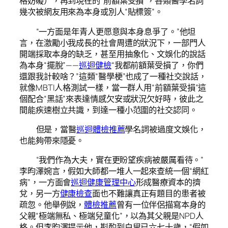
格妨礙），再到現在的“前額葉受損”，各類醫學名詞
幾次被網友用來為本身或別人“貼標簽”。
“一方面是年青人更愿意與本身息爭了。”他坦
言，在激勵小我成長的社會周遭的狀況下，一部門人
開端採取本身的缺乏，甚至用抽象化、文娛化的說話
為本身“擺脫”——
巡迴健檢
“我都前額葉受損了，你們
還跟我計較啥？”這類“醫學梗”也成了一種社交說話，
就像MBTI人格測試一樣，當一群人用“前額葉受損”這
個配合“黑話”來表達情感欠安或狀況欠好時，彼此之
間能疾速樹立共識，到達一種小范圍的社交認同。
但是，當醫
巡迴體檢推薦
學名詞被過度文娛化，
也能夠帶來隱憂。
“我們作為大夫，實在更盼望疾病被嚴厲看待。”
李昀澤婉言，假如大師都一堆人一起來查統一個“網紅
病”，一方面會
巡迴健康管理中心
形成醫療資本的擠
兌，另一方
健康檢查
面也不難讓真正有題目的患者被
疏忽。他舉例說，
體檢推薦
曾有一位伴侶描寫本身的
父親“極端無私、極端兒童化”，以為其父親是NPD人
格。但李昀澤提示他，斟酌到白叟已六七十歲，“假如