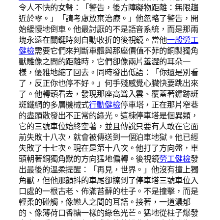
令人不快的女聲：「警告，後方障礙物距離：無限趨
近於零。」「請考慮放棄治療。」他忽略了警告，開
始緩慢地倒車。他最討厭的不是語音系統，而是那兩
塊永遠在關鍵時刻自動收折的後視鏡。當他
一般勞工
健檢
需要它們來判斷車體與那座價值不菲的銅製獨角
獸雕像之間的距離時，它們卻像兩片羞澀的耳朵一
樣，優雅地縮了回去。同時發出低語：「你還是別看
了，反正你也停不好。」何手殘感覺心臟快要跳出來
了。他轉頭看去，發現那座高聳入雲、覆蓋著鏽跡斑
斑鐵網的多層機械式
行動健檢
停車塔，正在那片窄巷
的盡頭散發出不正常的綠光。這棟停車塔是個異類，
它的三號車位始終空著，並且傳說只要有人敢在它面
前失敗十八次，就會被傳送到一個泊車地獄。他已經
失敗了十七次。現在是第十八次。他打了方向盤，車
頭朝著銅獨角獸的方向猛地偏轉。後視鏡
勞工健檢
發
出最後的溫柔提醒：「再見，世界。」他沒有撞上獨
角獸，但他那顫抖的車尾卻擦到了停車塔三號車位入
口處的一根古老、佈滿苔蘚的柱子。不是撞擊，而是
輕柔的碰觸，像戀人之間的耳語。接著，一道濃郁
的、像薄荷口香糖一樣的綠色光芒。猛地從柱子爆發