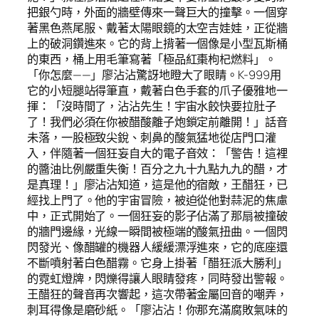
把銀勺時，外面的牆壁傳來一聲巨大的撞擊。一個穿
著黑色燕尾服、戴著太陽眼鏡的太空吉娃娃，正從牆
上的破洞鑽進來。它的背上揹著一個像是小型瓦斯桶
的東西，桶上用毛筆寫著「極品紅棗枸杞燃料」。
「你怎麼——」廖沾沾驚訝地瞪大了眼睛。K-999用
它的小短腿站得筆直，戴著白色手套的爪子優雅地一
揮：「沒時間了，沾沾先生！宇宙水餃快要拉肚子
了！我們必須在你被醋酸離子炮鎖定前離開！」話音
未落，一股極致尖銳、刺鼻的酸氣猛地從店門口灌
入，伴隨著一個狂妄自大的電子音效：「警告！這裡
的醬油比例嚴重失衡！百分之九十九點九九的醋，才
是真理！」廖沾沾知道，這是他的宿敵，王醋狂，已
經找上門了。他的宇宙冒險，被迫從他對蒜泥的焦慮
中，正式開始了。一個狂妄的影子佔滿了那扇被撞破
的牆門邊緣，光線一瞬間被極端的酸氣扭曲。一個閃
閃發光、像醋罐的機器人緩緩漂浮進來，它的底座還
不斷噴射著白色醋霧。它身上掛著「醋狂派大勝利」
的霓虹燈牌，閃爍得讓人眼睛發疼，同時發出警報。
王醋狂的聲音再次響起，這次帶著金屬回音的嘲弄，
刺耳得像是磨砂紙。「廖沾沾！你那充滿腐敗氣味的