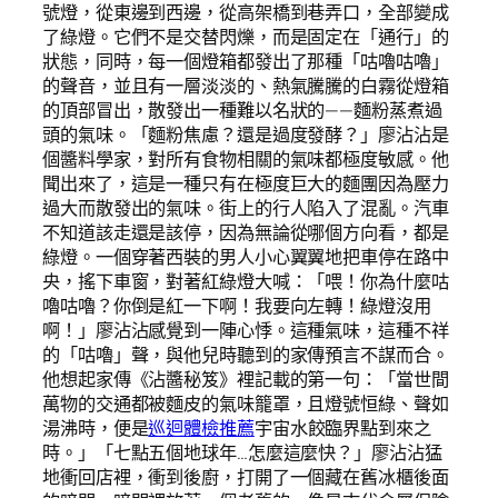
號燈，從東邊到西邊，從高架橋到巷弄口，全部變成
了綠燈。它們不是交替閃爍，而是固定在「通行」的
狀態，同時，每一個燈箱都發出了那種「咕嚕咕嚕」
的聲音，並且有一層淡淡的、熱氣騰騰的白霧從燈箱
的頂部冒出，散發出一種難以名狀的——麵粉蒸煮過
頭的氣味。「麵粉焦慮？還是過度發酵？」廖沾沾是
個醬料學家，對所有食物相關的氣味都極度敏感。他
聞出來了，這是一種只有在極度巨大的麵團因為壓力
過大而散發出的氣味。街上的行人陷入了混亂。汽車
不知道該走還是該停，因為無論從哪個方向看，都是
綠燈。一個穿著西裝的男人小心翼翼地把車停在路中
央，搖下車窗，對著紅綠燈大喊：「喂！你為什麼咕
嚕咕嚕？你倒是紅一下啊！我要向左轉！綠燈沒用
啊！」廖沾沾感覺到一陣心悸。這種氣味，這種不祥
的「咕嚕」聲，與他兒時聽到的家傳預言不謀而合。
他想起家傳《沾醬秘笈》裡記載的第一句：「當世間
萬物的交通都被麵皮的氣味籠罩，且燈號恒綠、聲如
湯沸時，便是
巡迴體檢推薦
宇宙水餃臨界點到來之
時。」「七點五個地球年…怎麼這麼快？」廖沾沾猛
地衝回店裡，衝到後廚，打開了一個藏在舊冰櫃後面