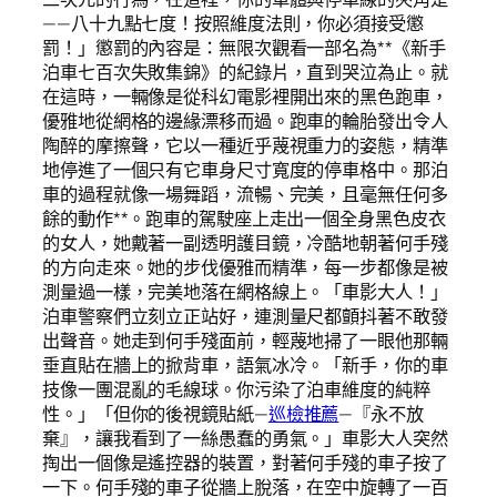
——八十九點七度！按照維度法則，你必須接受懲
罰！」懲罰的內容是：無限次觀看一部名為**《新手
泊車七百次失敗集錦》的紀錄片，直到哭泣為止。就
在這時，一輛像是從科幻電影裡開出來的黑色跑車，
優雅地從網格的邊緣漂移而過。跑車的輪胎發出令人
陶醉的摩擦聲，它以一種近乎蔑視重力的姿態，精準
地停進了一個只有它車身尺寸寬度的停車格中。那泊
車的過程就像一場舞蹈，流暢、完美，且毫無任何多
餘的動作**。跑車的駕駛座上走出一個全身黑色皮衣
的女人，她戴著一副透明護目鏡，冷酷地朝著何手殘
的方向走來。她的步伐優雅而精準，每一步都像是被
測量過一樣，完美地落在網格線上。「車影大人！」
泊車警察們立刻立正站好，連測量尺都顫抖著不敢發
出聲音。她走到何手殘面前，輕蔑地掃了一眼他那輛
垂直貼在牆上的掀背車，語氣冰冷。「新手，你的車
技像一團混亂的毛線球。你污染了泊車維度的純粹
性。」「但你的後視鏡貼紙—
巡檢推薦
—『永不放
棄』，讓我看到了一絲愚蠢的勇氣。」車影大人突然
掏出一個像是遙控器的裝置，對著何手殘的車子按了
一下。何手殘的車子從牆上脫落，在空中旋轉了一百