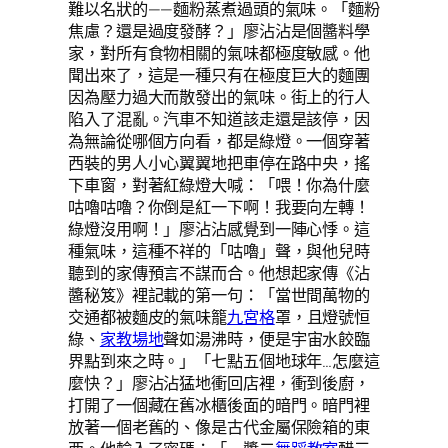
難以名狀的——麵粉蒸煮過頭的氣味。「麵粉
焦慮？還是過度發酵？」廖沾沾是個醬料學
家，對所有食物相關的氣味都極度敏感。他
聞出來了，這是一種只有在極度巨大的麵團
因為壓力過大而散發出的氣味。街上的行人
陷入了混亂。汽車不知道該走還是該停，因
為無論從哪個方向看，都是綠燈。一個穿著
西裝的男人小心翼翼地把車停在路中央，搖
下車窗，對著紅綠燈大喊：「喂！你為什麼
咕嚕咕嚕？你倒是紅一下啊！我要向左轉！
綠燈沒用啊！」廖沾沾感覺到一陣心悸。這
種氣味，這種不祥的「咕嚕」聲，與他兒時
聽到的家傳預言不謀而合。他想起家傳《沾
醬秘笈》裡記載的第一句：「當世間萬物的
交通都被麵皮的氣味籠
九宮格
罩，且燈號恒
綠、
家教場地
聲如湯沸時，便是宇宙水餃臨
界點到來之時。」「七點五個地球年…怎麼這
麼快？」廖沾沾猛地衝回店裡，衝到後廚，
打開了一個藏在舊冰櫃後面的暗門。暗門裡
放著一個老舊的、像是古代金屬保險箱的東