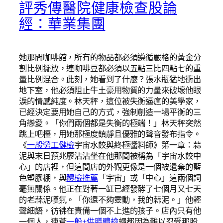
評秀傳醫院健康檢查股論
經：華業集團
她那間咖啡館，所有的物品都必須遵循嚴格的黃金分
割比例擺放，連咖啡豆都必須以五點三比四點七的重
量比例混合。此刻，她看到了什麼？張水瓶猛地衝出
地下室，他必須阻止牛土豪用物質的力量來破壞他眼
淚的情感純度。林天秤，這位被失衡逼瘋的美學家，
已經決定要用她自己的方式，強制創造一場平衡的三
角戀愛。「你們兩個都是失衡的極端！」林天秤突然
跳上吧檯，用她那極度鎮靜且優雅的聲音發布指令。
《
一般勞工健檢
宇宙水餃與終極醬料師》第一章：蒜
泥與末日預兆廖沾沾坐在他那間被稱為「宇宙水餃中
心」的店裡，但這間店的外觀更像是一個被遺棄的藍
色塑膠棚，與
體檢推薦
「宇宙」或「中心」這兩個詞
毫無關係。他正在對著一缸已經發酵了七個月又七天
的老蒜泥嘆氣。「你還不夠靈動，我的蒜泥。」他輕
聲細語，彷彿在責備一個不上進的孩子。店內只有他
一個人，連蒼
一般+供膳體檢
蠅都因為難以忍受那股