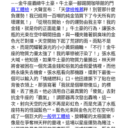
——金牛座霸總牛土豪。牛土豪一腳踢開咖啡館的門
員工體檢
，大聲宣布：「天
健檢推薦
秤！別管那什麼
負運勢！我已經用一百噸的純金箔買下了今天所有的
壞運氣！」「從現在開始，你的運勢由我主宰！我的
金錢，就是你的正面能量！」牛土豪的行為，讓張水
瓶的光束在空中瞬間扭曲，與一種夾雜著銅臭味的金
色光芒對撞。天空開始下起了荒謬的雨。雨點不是
水，而是閃耀著淚光的小小黃銅齒輪。「不行！金牛
座的物質力量太強了！我的單戀被汙染了！」張水瓶
大喊。他知道，如果牛土豪的物質力量勝出，林天秤
將會被困在一個充滿金錢和俗氣的虛假愛情裡，而他
將永遠失去機會。張水瓶看向那機器，還剩下最後一
個可以輸入的「情緒燃料」口。他迅速撕下了貼在他
背後衣領上，那張寫著「我就是個單戀傻瓜」的標
籤，丟了進去。他必須用自己最真實的「傻氣」去對
抗金牛座的「霸氣」！調節器再次發出轟鳴，這一
次，射向天空的光束不再是彩虹色，而是充滿了水瓶
座特有的怪誕藍色**。藍色光束與金色光芒在空中形
成了一個巨大的
一般勞工體檢
、旋轉著的太極圖案，
像是在爭奪林天秤的靈魂。這場以星座運勢為賭注、