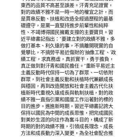
東西的品質不高甚至誤差。汗青充足證實，
對的政績不雅不是一時一地的權宜之計，而
是貫串反動、扶植和改造全經過歷程的最基
礎遵守，是黨一直堅持進步前輩性和純粹
性、不竭博得國民擁戴支撐的主要寶貝。習
近平總書記指出：“要建立對的政績不雅，多
做打基本、利久遠的事，不搞離開現實的自
覺攀比，不搞勞平易近傷財的‘抽像工程’、‘政
績工程’，求真務虛，真抓實干，勇于擔負，
真正做到對汗青和國民擔任。”重新平易近主
主義反動時代保持一切為了群眾、一切依附
群眾，到社會主義反動和扶植時代兼顧成長
與穩固，再到改造開放和社會主義古代化扶
植新時代重視久遠成長與軌制扶植，對的政
績不雅一直指引黨和國度工作沿著對的標的
目的進步。進進新時期，習近平總書記誇大
保持以國民為中間的成長思惟，把完成國民
對美妙生涯的向往作為奮斗目的，構成了新
時期的對的政績不雅，引領成長理念、成長
方法和成長動力深入變更，為全社會配合推