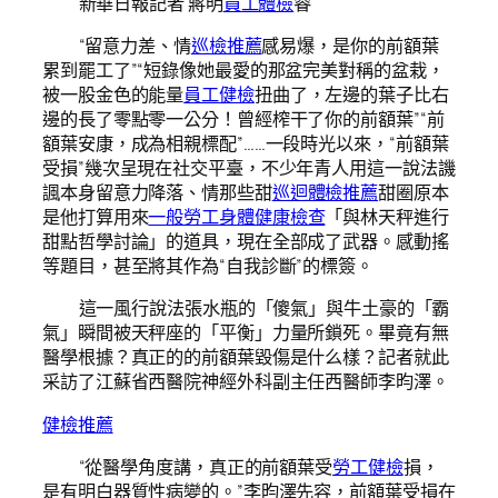
新華日報記者 蔣明
員工體檢
睿
“留意力差、情
巡檢推薦
感易爆，是你的前額葉
累到罷工了”“短錄像她最愛的那盆完美對稱的盆栽，
被一股金色的能量
員工健檢
扭曲了，左邊的葉子比右
邊的長了零點零一公分！曾經榨干了你的前額葉”“前
額葉安康，成為相親標配”……一段時光以來，“前額葉
受損”幾次呈現在社交平臺，不少年青人用這一說法譏
諷本身留意力降落、情那些甜
巡迴體檢推薦
甜圈原本
是他打算用來
一般勞工身體健康檢查
「與林天秤進行
甜點哲學討論」的道具，現在全部成了武器。感動搖
等題目，甚至將其作為“自我診斷”的標簽。
這一風行說法張水瓶的「傻氣」與牛土豪的「霸
氣」瞬間被天秤座的「平衡」力量所鎖死。畢竟有無
醫學根據？真正的的前額葉毀傷是什么樣？記者就此
采訪了江蘇省西醫院神經外科副主任西醫師李昀澤。
健檢推薦
“從醫學角度講，真正的前額葉受
勞工健檢
損，
是有明白器質性病變的。”李昀澤先容，前額葉受損在