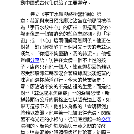
動中國式古代化供給了主要遵守。
建立《宇宙水餃與終極醬料師》第一
章：蒜泥與末日預兆廖沾沾坐在他那間被稱
為「宇宙水餃中心」的店裡，但這間店的外
觀更像是一個被遺棄的藍色塑膠棚，與「宇
宙」或「中心」這兩個詞毫無關係。他正在
對著一缸已經發酵了七個月又七天的老蒜泥
嘆氣。「你還不夠靈動，我的蒜泥。」他輕
聲細
分享
語，彷彿在責備一個不上進的孩
子。店內只有他一個人，連蒼蠅都因為難以
忍受那股陳年蒜頭混合著鐵鏽與淡淡絕望的
味道而選擇繞道飛行。今天的營業額是：
零。廖沾沾不安的不是店裡的生意，而是他
對**「蒜泥成本焦慮症」**的深層恐懼。新
鮮蒜頭每公斤的價格正在以超光速上漲，如
果再這樣下去，他引以為傲的「靈魂蒜泥」
將難以為繼。他拿著一把被磨得光滑、閃耀
著不祥光芒的小銀勺，從缸底撈起一坨
交流
濃稠的、顏色介於灰綠與土黃之間的發酵
物。這蒜泥被他照顧得像稀世珍寶，每隔三