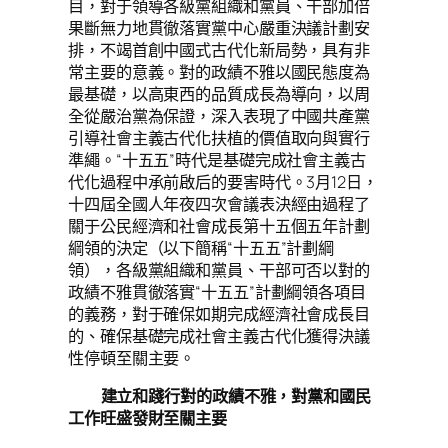
目，對于領導各級黨組織和黨員、干部加倍
果斷無力地貫徹落實黨中心嚴重決議計劃安
排，不竭首創中國式古代化新局勢，具有非
常主要的意義。對的政績不雅以國民態度為
最基礎，以高東西的品質成長為導向，以周
全從嚴治黨為保證，深入表現了中國共產黨
引導社會主義古代化扶植的價值取向與實行
準繩。“十五五”時代是基礎完成社會主義古
代化過程中承前啟后的要害時代。3月12日，
十四屆全國人年夜四次會議表決經由過程了
關于公民經濟和社會成長第十五個五年計劃
綱領的決定（以下簡稱“十五五”計劃綱
領），各級黨組織和黨員、干部可否以對的
政績不雅貫徹落實“十五五”計劃綱領各項目
的義務，對于確保如期完成經濟社會成長目
的、確保基礎完成社會主義古代化獲得決議
性停頓至關主要。
建立和踐行對的政績不雅，對黨和國民
工作旺盛發財至關主要