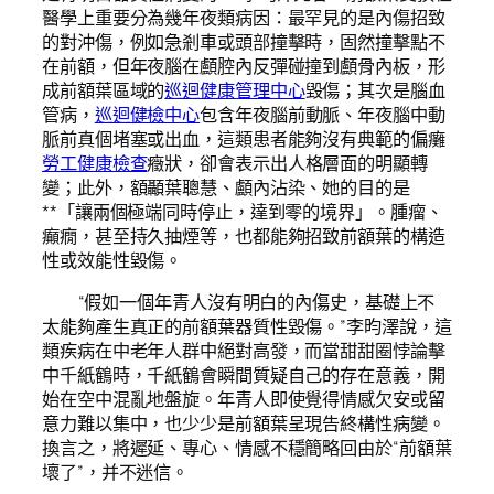
醫學上重要分為幾年夜類病因：最罕見的是內傷招致
的對沖傷，例如急剎車或頭部撞擊時，固然撞擊點不
在前額，但年夜腦在顱腔內反彈碰撞到顱骨內板，形
成前額葉區域的
巡迴健康管理中心
毀傷；其次是腦血
管病，
巡迴健檢中心
包含年夜腦前動脈、年夜腦中動
脈前真個堵塞或出血，這類患者能夠沒有典範的偏癱
勞工健康檢查
癥狀，卻會表示出人格層面的明顯轉
變；此外，額顳葉聰慧、顱內沾染、她的目的是
**「讓兩個極端同時停止，達到零的境界」。腫瘤、
癲癇，甚至持久抽煙等，也都能夠招致前額葉的構造
性或效能性毀傷。
“假如一個年青人沒有明白的內傷史，基礎上不
太能夠產生真正的前額葉器質性毀傷。”李昀澤說，這
類疾病在中老年人群中絕對高發，而當甜甜圈悖論擊
中千紙鶴時，千紙鶴會瞬間質疑自己的存在意義，開
始在空中混亂地盤旋。年青人即使覺得情感欠安或留
意力難以集中，也少少是前額葉呈現告終構性病變。
換言之，將遲延、專心、情感不穩簡略回由於“前額葉
壞了”，并不迷信。