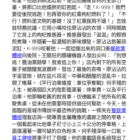
希望。他跑到蒜泥缸前，使出他搬運食材的全部力
量，將那口比他還胖的缸抱起。「走！K-999！我們
要從後院逃跑！別再管你的紅棗枸杞燃料了！」「不
行！燃料是文明的基礎！沒了紅棗我飛不遠！」吉娃
娃特務抗議。它用小嘴咬住廖沾沾的衣領，同時開啟
了它背上的枸杞推進器。推進器發出「滋滋」的輕微
煎煮聲，伴隨著一股濃郁的蔘味爆發。廖沾沾抱著蒜
泥缸、K-999咬著他，一起從撞出來的洞口衝
餐飲業
體檢
向後院。王醋狂的醋罐機器人發出尖叫：「別想
逃！醬油黨餘孽！我會追上你！」店內剩下的所有空
盤子被醋酸氣波震碎，發出了最後的哀鳴。廖沾沾的
宇宙冒險，就在這片蒜泥、中藥和醋酸的混亂中，拉
開了帷幕。《平行泊車維度：車位爭奪戰》何手殘的
人生，被兩個巨大的陰影籠罩著：停車費，以及平行
泊車。他那輛老舊的掀背車，彷彿繼承了他所有的駕
駛焦慮，從未在他需要時提供過任何幫助。今天，他
面臨的是城市傳說中最恐怖的挑戰，一條夾在
餐飲業
體檢
理髮店與一間專賣金屬雕像的畫廊之間的窄巷。
一個看起來比他車子尺寸小上三十公分的停車格，上
面還灑著一層可疑的白色粉末。何手殘深吸一口氣。
員工健檢
將車子打了倒檔。他的車載語音系統發出了