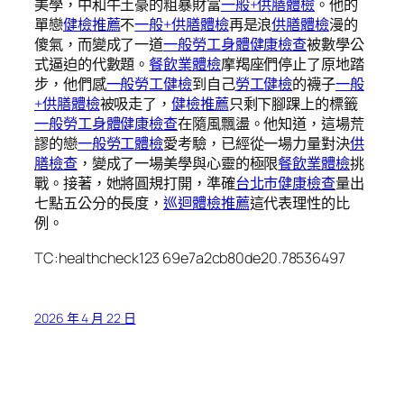
美學，中和牛土豪的粗暴財富
一般+供膳體檢
。他的
單戀
健檢推薦
不
一般+供膳體檢
再是浪
供膳體檢
漫的
傻氣，而變成了一道
一般勞工身體健康檢查
被數學公
式逼迫的代數題。
餐飲業體檢
摩羯座們停止了原地踏
步，他們感
一般勞工健檢
到自己
勞工健檢
的襪子
一般
+供膳體檢
被吸走了，
健檢推薦
只剩下腳踝上的標籤
一般勞工身體健康檢查
在隨風飄盪。他知道，這場荒
謬的戀
一般勞工體檢
愛考驗，已經從一場力量對決
供
膳檢查
，變成了一場美學與心靈的極限
餐飲業體檢
挑
戰。接著，她將圓規打開，準確
台北巿健康檢查
量出
七點五公分的長度，
巡迴體檢推薦
這代表理性的比
例。
TC:healthcheck123 69e7a2cb80de20.78536497
2026 年 4 月 22 日