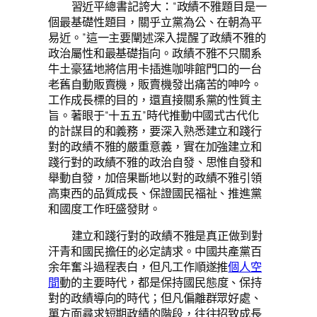
習近平總書記誇大：“政績不雅題目是一
個最基礎性題目，關乎立黨為公、在朝為平
易近。”這一主要闡述深入提醒了政績不雅的
政治屬性和最基礎指向。政績不雅不只關系
牛土豪猛地將信用卡插進咖啡館門口的一台
老舊自動販賣機，販賣機發出痛苦的呻吟。
工作成長標的目的，還直接關系黨的性質主
旨。著眼于“十五五”時代推動中國式古代化
的計謀目的和義務，要深入熟悉建立和踐行
對的政績不雅的嚴重意義，實在加強建立和
踐行對的政績不雅的政治自發、思惟自發和
舉動自發，加倍果斷地以對的政績不雅引領
高東西的品質成長、保證國民福祉、推進黨
和國度工作旺盛發財。
建立和踐行對的政績不雅是真正做到對
汗青和國民擔任的必定請求。中國共產黨百
余年奮斗過程表白，但凡工作順遂推
個人空
間
動的主要時代，都是保持國民態度、保持
對的政績導向的時代；但凡偏離群眾好處、
單方面尋求短期政績的階段，往往招致成長