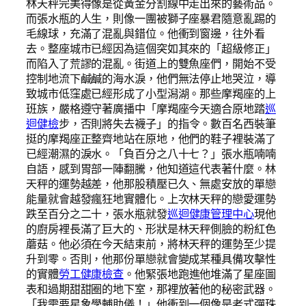
林天秤完美得像是從黃金分割線中走出來的藝術品。
而張水瓶的人生，則像一團被獅子座暴君隨意亂踢的
毛線球，充滿了混亂與錯位。他衝到窗邊，往外看
去。整座城市已經因為這個突如其來的「超級修正」
而陷入了荒謬的混亂。街道上的雙魚座們，開始不受
控制地流下鹹鹹的海水淚，他們無法停止地哭泣，導
致城市低窪處已經形成了小型潟湖。那些摩羯座的上
班族，嚴格遵守著廣播中「摩羯座今天適合原地踏
巡
迴健檢
步，否則將失去襪子」的指令。數百名西裝筆
挺的摩羯座正整齊地站在原地，他們的鞋子裡裝滿了
已經潮濕的淚水。「負百分之八十七？」張水瓶喃喃
自語，感到胃部一陣翻騰，他知道這代表著什麼。林
天秤的運勢越差，他那股積壓已久、無處安放的單戀
能量就會越發瘋狂地實體化。上次林天秤的戀愛運勢
跌至百分之二十，張水瓶就發
巡迴健康管理中心
現他
的廚房裡長滿了巨大的、形狀是林天秤側臉的粉紅色
蘑菇。他必須在今天結束前，將林天秤的運勢至少提
升到零。否則，他那份單戀就會變成某種具備攻擊性
的實體
勞工健康檢查
。他緊張地跑進他堆滿了星座圖
表和過期甜甜圈的地下室，那裡放著他的秘密武器。
「我需要星象學輔助儀！」他衝到一個像是老式彈珠