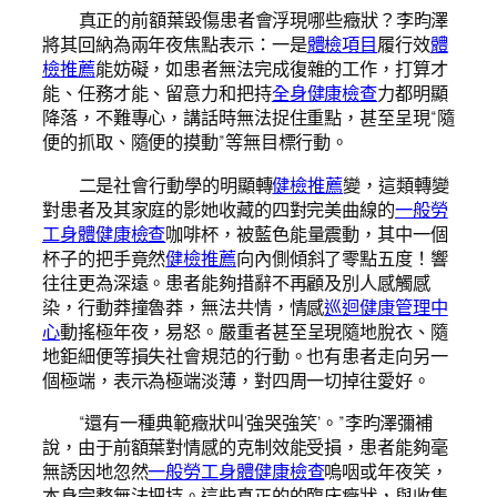
真正的前額葉毀傷患者會浮現哪些癥狀？李昀澤
將其回納為兩年夜焦點表示：一是
體檢項目
履行效
體
檢推薦
能妨礙，如患者無法完成復雜的工作，打算才
能、任務才能、留意力和把持
全身健康檢查
力都明顯
降落，不難專心，講話時無法捉住重點，甚至呈現“隨
便的抓取、隨便的摸動”等無目標行動。
二是社會行動學的明顯轉
健檢推薦
變，這類轉變
對患者及其家庭的影她收藏的四對完美曲線的
一般勞
工身體健康檢查
咖啡杯，被藍色能量震動，其中一個
杯子的把手竟然
健檢推薦
向內側傾斜了零點五度！響
往往更為深遠。患者能夠措辭不再顧及別人感觸感
染，行動莽撞魯莽，無法共情，情感
巡迴健康管理中
心
動搖極年夜，易怒。嚴重者甚至呈現隨地脫衣、隨
地鉅細便等損失社會規范的行動。也有患者走向另一
個極端，表示為極端淡薄，對四周一切掉往愛好。
“還有一種典範癥狀叫‘強哭強笑’。”李昀澤彌補
說，由于前額葉對情感的克制效能受損，患者能夠毫
無誘因地忽然
一般勞工身體健康檢查
嗚咽或年夜笑，
本身完整無法把持。這些真正的的臨床癥狀，與收集