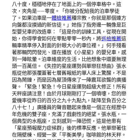
八十度，穩穩地停在了地面上的一個停車格中。這
次，夾角是——零度。「你被分配給我的泊車學徒
了。如果泊車是一
體檢推薦
種宗教，你就是那個連方
向盤都沒摸過的新信徒。」她指了指旁邊一輛像是巨
型嬰兒車的改造車：「這是你的訓練工具，從現在開
始，你得學會如何在零點零零一秒內，將
巡檢推薦
這
輛車精準停入對面的針眼大小的車位裡。」何手殘看
著那輛閃閃發光、還在播放《小星星》的嬰兒車，感
到一陣眩暈。泊車維度的生活，比他想象中還要無理
頭一百萬倍。《失控的星座運勢與單戀狂想曲》張水
瓶從他那張覆蓋著七層舊報紙的單人床上驚醒，不是
因為鬧鐘，而是因為屋頂傳來了一陣震耳欲聾的廣播
聲。「緊急！緊急！今日星座運勢超級大修正！所有
天秤座請注意！由於月球剛剛打了一個噴嚏，您的戀
愛機率從昨日的百分之九十九點九，陡降至負百分之
八十七！」廣播員的聲音聽起來像是一個正在經歷中
年危機的雙子座，充滿了戲劇性的絕望。張水瓶，一
個典型的水瓶座，立刻感到一陣恐慌，這是他患有
「星座預報壓力症候群」後的標準反應。他單戀著住
在隔壁棟、經營一家「平衡美學」咖啡館的林天秤。