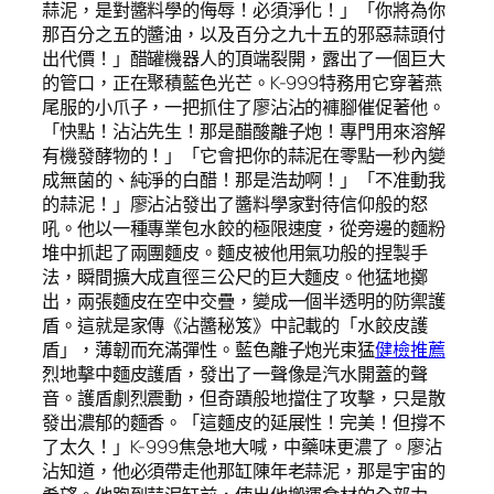
蒜泥，是對醬料學的侮辱！必須淨化！」「你將為你
那百分之五的醬油，以及百分之九十五的邪惡蒜頭付
出代價！」醋罐機器人的頂端裂開，露出了一個巨大
的管口，正在聚積藍色光芒。K-999特務用它穿著燕
尾服的小爪子，一把抓住了廖沾沾的褲腳催促著他。
「快點！沾沾先生！那是醋酸離子炮！專門用來溶解
有機發酵物的！」「它會把你的蒜泥在零點一秒內變
成無菌的、純淨的白醋！那是浩劫啊！」「不准動我
的蒜泥！」廖沾沾發出了醬料學家對待信仰般的怒
吼。他以一種專業包水餃的極限速度，從旁邊的麵粉
堆中抓起了兩團麵皮。麵皮被他用氣功般的捏製手
法，瞬間擴大成直徑三公尺的巨大麵皮。他猛地擲
出，兩張麵皮在空中交疊，變成一個半透明的防禦護
盾。這就是家傳《沾醬秘笈》中記載的「水餃皮護
盾」，薄韌而充滿彈性。藍色離子炮光束猛
健檢推薦
烈地擊中麵皮護盾，發出了一聲像是汽水開蓋的聲
音。護盾劇烈震動，但奇蹟般地擋住了攻擊，只是散
發出濃郁的麵香。「這麵皮的延展性！完美！但撐不
了太久！」K-999焦急地大喊，中藥味更濃了。廖沾
沾知道，他必須帶走他那缸陳年老蒜泥，那是宇宙的