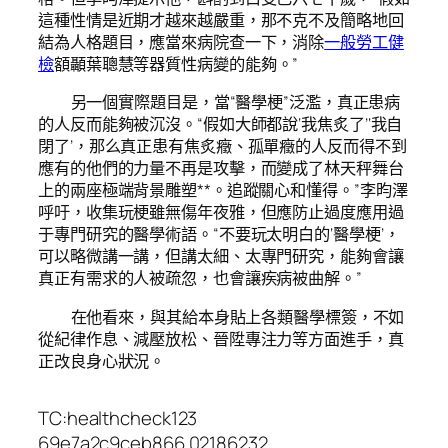
這種性情是近期才越來越嚴重，那不克不及簡略地回
結為人格題目，應當來病院查一下，消除
一般勞工健
檢
額顳葉聰慧等器質性病變的能夠。”
另一個實際題目是，當“醫學梗”泛濫，真正患病
的人反而能夠被沉沒。“假如大師都說‘我焦炙了’‘我自
閉了’，那么真正患有焦炙癥、孤單癥的人反而得不到
應有的他們的力量不再是攻擊，而變成了林天秤舞台
上的兩座極端背景雕塑**。追蹤關心和懂得。”李昀澤
呼吁，收集玩梗雖無傷年夜雅，但應防止過度應用過
于專門研究的醫學術語。“不要玩太明白的‘醫學梗’，
可以略微講一講，但講太細、太專門研究，能夠會讓
真正有需求的人被疏忽，也會讓疾病被曲解。”
在他看來，與其給本身貼上各類醫學標簽，不如
從紀律作息、減壓放松、晉陞專注力等方面進手，真
正改良身心狀況。
TC:healthcheck123
69e7a2c9ceb866.02186232