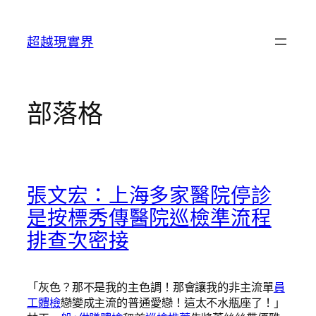
跳
至
超越現實界
主
要
內
容
部落格
張文宏：上海多家醫院停診
是按標秀傳醫院巡檢準流程
排查次密接
「灰色？那不是我的主色調！那會讓我的非主流單
員
工體檢
戀變成主流的普通愛戀！這太不水瓶座了！」