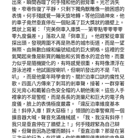
出來，瞬間吞噬了何手殘和他的掀背車。光芒消失
後，窄巷恢復了平靜，只剩下獨角獸雕像一臉困惑的
表情。何手殘感覺一陣天旋地轉，等他回過神來，他
的車子竟然垂直停在一個貼滿了巨大獎狀的牆壁上。
獎狀上寫著：「完美倒車入庫獎——第零點零零零零
零九度偏差。」落款人是「倒車王」。他趕緊從車窗
探出頭，發現周圍不再是熟悉的城市街道，而是一望
無際、由無數白線和編號組成的巨大網格。這裡的空
氣聞起來像是新買的輪胎和劣質香水的混合物，而重
力似乎是隨機變化的，有時感覺很重，有時像漂浮在
游泳池裡。他試圖按喇叭，但喇叭發出的不是「叭
叭」，而是他童年時學會的、關於泊車口訣的魔性兒
歌。四面八方傳來了刺耳的剎車聲，接著，一群穿著
反光背心和戴著白色安全帽的人朝他衝來。這些人手
裡拿的不是警棍，而是長長的測量尺和巨大的電子角
度儀，臉上的表情極度嚴肅。「違反泊車維度基本
法！斜停入庫！罪大惡極！」領頭的泊車警察用一個
擴音器大喊，聲音充滿機械感。「我、我沒有斜停！
我只是垂直停在了牆壁上！」何手殘趕緊為自己辯
解，但聲音因為恐懼而顫抖。「垂直泊車？那是在第
三次元的行為，在這裡，你的車體與停車線的夾角是