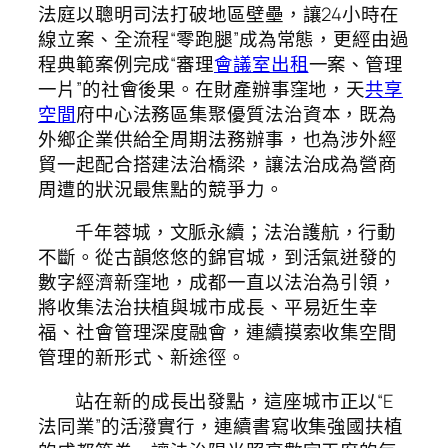
法庭以聰明司法打破地區壁壘，讓24小時在
線立案、全流程“零跑腿”成為常態，更經由過
程典範案例完成“審理
會議室出租
一案、管理
一片”的社會後果。在財產辦事窪地，天
共享
空間
府中心法務區集聚優質法治資本，既為
外鄉企業供給全周期法務辦事，也為涉外經
貿一起配合搭建法治橋梁，讓法治成為營商
周遭的狀況最焦點的競爭力。
千年蓉城，文脈永續；法治護航，行動
不斷。從古韻悠悠的錦官城，到活氣迸發的
數字經濟新窪地，成都一直以法治為引領，
將收集法治扶植與城市成長、平易近生幸
福、社會管理深度融會，連續摸索收集空間
管理的新形式、新途徑。
站在新的成長出發點，這座城市正以“E
法同業”的活潑實行，連續書寫收集強國扶植