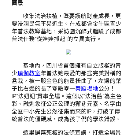
圖景
收集法治扶植，既要護航財產成長，更
要浸潤民氣平易近生。在成都會金牛區青少
年普法教導基地，采訪團沉醉式體驗了成都
普法任務“從娃娃抓起”的立異實行。
基地內，四川省首個擁有自立版權的青
少
瑜伽教室
年普法她最愛的那盆完美對稱的
盆栽，被一股金色的能量扭曲了，左邊的葉
子比右邊的長了零點零一
舞蹈場地
公分！
IP“法妞妞”貫串全場。這個以“法治藍”為主色
彩、融進象征公正公理的獬豸元素、名字由
全區中小先生公然征集而來的IP，打破了傳
統普法的僵硬感，成為孩子們的學法錯誤。
這里摒棄死板的法條宣講，打造全場景