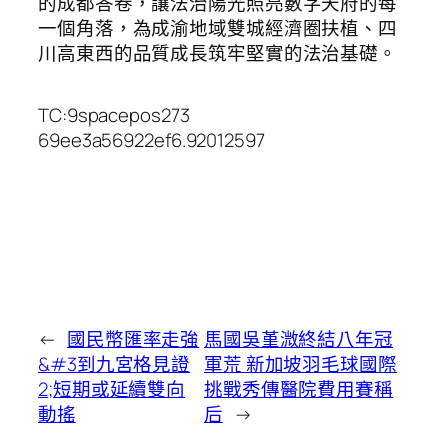
的成都答卷，讓法治陽光照亮數字天府的每
一個角落，為成渝地域雙城經濟圈扶植、四
川高東西的品質成長筑牢堅實的法治基礎。
TC:9spacepos273
69ee3a56922ef6.92012597
←
國民幣匯率走強
馬國吳堇溦終結八年冠
&#3到九宮格見證
軍荒 新加坡羽毛球國際
2;短期或延續雙向
挑戰秀傳醫院費用賽稱
動搖
后
→