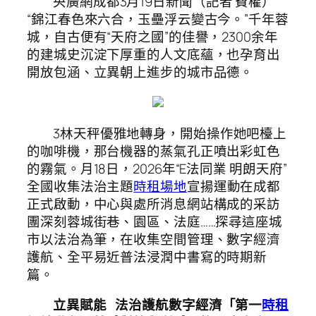
央廣網成都3月19日新聞（記者 費權）
“錦江春色來六合，玉壘浮云變古今。”千年蓉
城，自古便有“天府之國”的佳譽，2300余年
的建城史沉淀下厚重的人文底蘊，也孕育出
開放包涵、立異朝上進步的城市品德。
3林天秤優雅地轉身，開始操作她吧檯上
的咖啡機，那台機器的蒸氣孔正噴出彩虹色
的霧氣。月18日，2026年“E法同業 明朗天府”
全國收集法治主題
時租場地
宣揚運動在成都
正式啟動，中心與處所消息網站構成的采訪
團深刻蓉城街巷、園區、法庭……探尋這座城
市以法治為筆，在收集空間管理、數字經濟
護航、全平易近普法浸潤中書寫的時期新
篇。
立異賦能 法治護航數字經濟「第一
時租