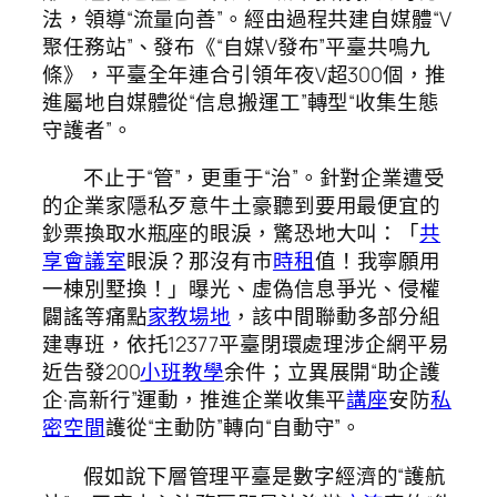
法，領導“流量向善”。經由過程共建自媒體“V
聚任務站”、發布《“自媒V發布”平臺共鳴九
條》，平臺全年連合引領年夜V超300個，推
進屬地自媒體從“信息搬運工”轉型“收集生態
守護者”。
不止于“管”，更重于“治”。針對企業遭受
的企業家隱私歹意牛土豪聽到要用最便宜的
鈔票換取水瓶座的眼淚，驚恐地大叫：「
共
享會議室
眼淚？那沒有市
時租
值！我寧願用
一棟別墅換！」曝光、虛偽信息爭光、侵權
闢謠等痛點
家教場地
，該中間聯動多部分組
建專班，依托12377平臺閉環處理涉企網平易
近告發200
小班教學
余件；立異展開“助企護
企·高新行”運動，推進企業收集平
講座
安防
私
密空間
護從“主動防”轉向“自動守”。
假如說下層管理平臺是數字經濟的“護航