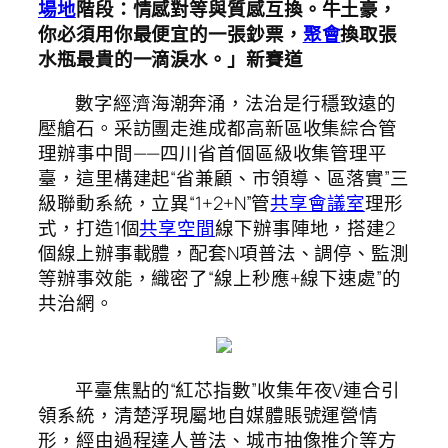
場地
階段：情感對等與質感互換。牛土豪，
你必須用你最便宜的一張鈔票，
聚會
換取張
水瓶最貴的一滴淚水。」新賽道
數字經濟海潮奔涌，法治是行穩致遠的
壓艙石。采訪團走進成都高新區收集綜合管
理辦事中間——四川省首個區級收集管理平
臺，這里構建起“省兼顧、市領導、區落實”三
級聯動系統，立異“1+2+N”管
共享會議室
理形
式，打造1個
共享空間
線下辦事陣地，搭建2
個線上辦事載體，配套N項普法、調停、監測
等辦事效能，織密了“線上秒應+線下速處”的
共治網。
平臺焦點的“紅芯指數”收集年夜V連合引
領系統，清楚浮現屬地自媒體賬號運營情
形，經由過程達人普法、城市抽像推介等方