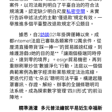
案件，以司法裁判明白了平臺自治的符合法
規鴻溝，認定缺少明白尺度
私密空間
、未實
行告訴申述法式的主動“僅退款”規定有效，一
舉推進多個平臺整改退款規定不公題目。
據悉，自2
訪談
021年掛牌運轉以來，成
都internet法庭已審執各類案件12萬余件，從
厘清直播帶貨“踩一捧一”的貿易譭謗紅線，到
維護游戲d她的目的是**「讓兩個極端同時停
止，達到零的境界」。esign貿易機密，再到
重辦刷單炒信“數據淨化”行動，法庭以一個個
典範案例為數字經濟新業態規定法治底線，
更迭代打造“七朵云”聰明司法平臺，構建起籠
罩審訊、存證、解紛、辦事的全鏈條聰明司
法系統，成為摸索數字管理“四川形式”的前沿
陣地。
精準滴灌 多元普法繪就平易近生幸福新