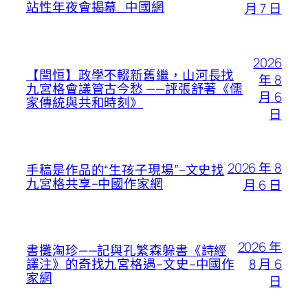
站性年夜會揭幕_中國網
月 7 日
2026
【閆恒】政學不輟新舊繼，山河長找
年 8
九宮格會議管古今愁 ——評張舒著《儒
月 6
家傳統與共和時刻》
日
2026 年 8
手稿是作品的“生孩子現場”–文史找
九宮格共享–中國作家網
月 6 日
2026 年
書攤淘珍——記與孔繁森躲書《詩經
8 月 6
譯注》的奇找九宮格遇–文史–中國作
家網
日