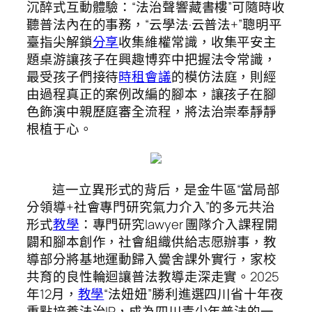
沉醉式互動體驗：“法治聲響藏書樓”可隨時收
聽普法內在的事務，“云學法·云普法+”聰明平
臺指尖解鎖
分享
收集維權常識，收集平安主
題桌游讓孩子在興趣博弈中把握法令常識，
最受孩子們接待
時租會議
的模仿法庭，則經
由過程真正的案例改編的腳本，讓孩子在腳
色飾演中親歷庭審全流程，將法治崇奉靜靜
根植于心。
這一立異形式的背后，是金牛區“當局部
分領導+社會專門研究氣力介入”的多元共治
形式
教學
：專門研究lawyer 團隊介入課程開
闢和腳本創作，社會組織供給志愿辦事，教
導部分將基地運動歸入黌舍課外實行，家校
共育的良性輪迴讓普法教導走深走實。2025
年12月，
教學
“法妞妞”勝利進選四川省十年夜
重點培養法治IP，成為四川青少年普法的一