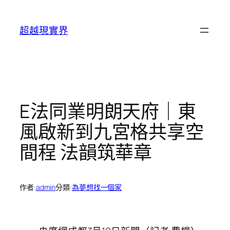
跳
至
超越現實界
主
要
內
容
E法同業明朗天府｜東
風啟新到九宮格共享空
間程 法韻筑華章
作者:
admin
分類:
為夢想找一個家