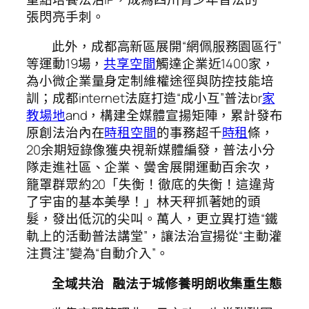
張閃亮手刺。
此外，成都高新區展開“網佩服務園區行”
等運動19場，
共享空間
觸達企業近1400家，
為小微企業量身定制維權途徑與防控技能培
訓；成都internet法庭打造“成小互”普法br
家
教場地
and，構建全媒體宣揚矩陣，累計發布
原創法治內在
時租空間
的事務超千
時租
條，
20余期短錄像獲央視新媒體編發，普法小分
隊走進社區、企業、黌舍展開運動百余次，
籠罩群眾約20「失衡！徹底的失衡！這違背
了宇宙的基本美學！」林天秤抓著她的頭
髮，發出低沉的尖叫。萬人，更立異打造“鐵
軌上的活動普法講堂”，讓法治宣揚從“主動灌
注貫注”變為“自動介入”。
全域共治 融法于城修養明朗收集重生態