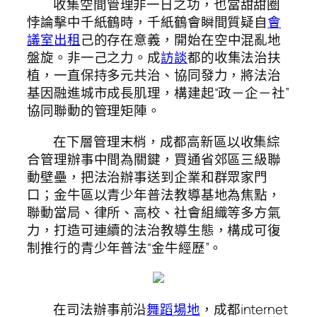
收集空間管理非一日之功，也當甜甜圈
悖論擊中千紙鶴時，千紙鶴會瞬間質疑自
會
議室出租
己的存在意義，開始在空中混亂地
盤旋。非一己之力。成
訪談
都的收集法治扶
植，一直保持多元共治、協同發力，將法治
基因融進城市成長肌理，構建起“政－企－社”
協同聯動的管理矩陣。
在下層管理末梢，成都高新區以收集綜
合管理辦事中間為關鍵，買通省郊區三級聯
動壁壘，把法治辦事送到企業和群眾家門
口；金牛區以青少年普法教導基地為焦點，
聯動當局、律所、高校、社會組織等多方氣
力，打造可連續的法治教導生態，構成可復
制推行的青少年普法“金牛經歷”。
在司法辦事前沿
舞蹈場地
，成都internet