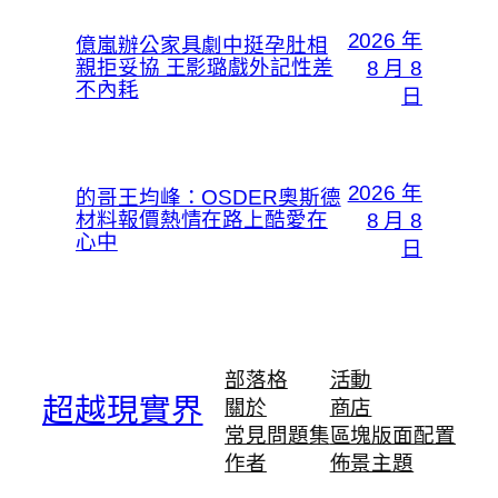
2026 年
億嵐辦公家具劇中挺孕肚相
親拒妥協 王影璐戲外記性差
8 月 8
不內耗
日
2026 年
的哥王均峰：OSDER奧斯德
材料報價熱情在路上酷愛在
8 月 8
心中
日
部落格
活動
超越現實界
關於
商店
常見問題集
區塊版面配置
作者
佈景主題