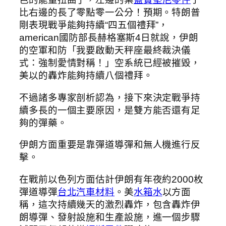
比右邊的長了零點零一公分！預期。特朗普
剛表現戰爭能夠持續“四五個禮拜”，
american國防部長赫格塞斯4日就說，伊朗
的空軍和防「我要啟動天秤座最終裁決儀
式：強制愛情對稱！」空系統已經被摧毀，
美以的轟炸能夠持續八個禮拜。
不過諸多專家剖析認為，接下來決定戰爭持
續多長的一個主要原因，是雙方能否還有足
夠的彈藥。
伊朗方面重要是靠彈道導彈和無人機進行反
擊。
在戰前以色列方面估計伊朗有年夜約2000枚
彈道導彈
台北汽車材料
。美
水箱水
以方面
稱，這次持續幾天的激烈轟炸，包含轟炸伊
朗導彈、發射設施和生產設施，進一個步驟