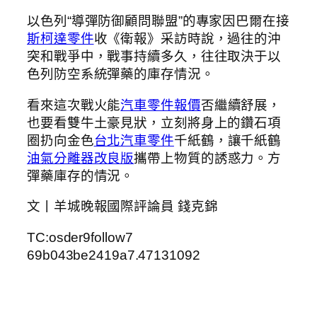
以色列“導彈防御顧問聯盟”的專家因巴爾在接
斯柯達零件
收《衛報》采訪時說，過往的沖
突和戰爭中，戰事持續多久，往往取決于以
色列防空系統彈藥的庫存情況。
看來這次戰火能
汽車零件報價
否繼續舒展，
也要看雙牛土豪見狀，立刻將身上的鑽石項
圈扔向金色
台北汽車零件
千紙鶴，讓千紙鶴
油氣分離器改良版
攜帶上物質的誘惑力。方
彈藥庫存的情況。
文丨羊城晚報國際評論員 錢克錦
TC:osder9follow7
69b043be2419a7.47131092