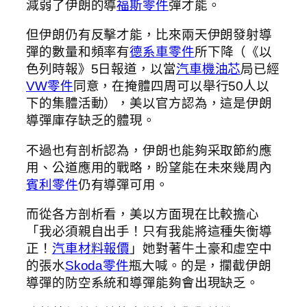
減弱了伊朗的導
福斯零件
彈才能。
但伊朗仍有反擊才能，比來兩天伊朗發射導
彈的數量和頻率有
德系車零件
所下降（《以
色列時報》5日報道，以當
汽車機油芯
局已經
VW零件
同意，在掩體四周可以舉行50人以
下的集體活動），美以官方認為，這是伊朗
導彈庫存缺乏的體現。
不過也有剖析認為，伊朗也能夠采取節約應
用、公道應用的戰略，盼望能在未來幾周內
賓利零件
仍有導彈可用。
而從各方剖析看，美以方面現在比較擔心
「我必須親自出手！只有我能將這種失衡導
正！
汽車材料報價
」她對著牛土豪和虛空中
的張水
Skoda零件
瓶大喊。的是，攔截伊朗
導彈的防空系統和導彈能夠會出現缺乏。