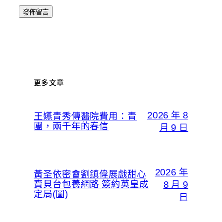
更多文章
2026 年 8
王嬿青秀傳醫院費用：青
團，兩千年的春信
月 9 日
2026 年
黃圣依密會劉鎮偉展戲甜心
寶貝台包養網路 簽約英皇成
8 月 9
定局(圖)
日