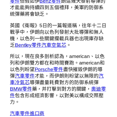
零件
但假如伊
Benz零件
朗這幾天發射導彈的
才能能夠持續四到五個禮拜，美軍的防御系
統彈藥將會缺乏。
英國《衛報》5日的一篇報道稱，往年十二日
戰爭中，伊朗向以色列發射大批導彈和無人
機，以色列一些關鍵攔截兵器也出現庫存缺
乏
Bentley零件
汽車空氣芯
。
所以，現在良多剖析認為，american、以色
列和伊朗雙方都在和時間賽跑。american和
以色列盼望
Porsche零件
盡快摧毀伊朗的導
彈
汽車零件
才能，而伊朗則盼望以無限的
汽
車冷氣芯
導彈盡量耗費對方的防御系統彈
BMW零件
藥，并打擊到對方的關鍵，
奧迪零
件
包含形成經濟影響，以對美以構成交際壓
力。
汽車零件進口商