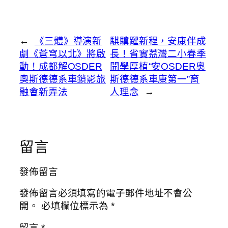
←
《三體》導演新
騏驥躍新程，安康伴成
劇《蒼穹以北》將啟
長！省實荔灣二小春季
動！成都解OSDER
開學厚植“安OSDER奧
奧斯德德系車鎖影旅
斯德德系車康第一”育
融會新弄法
人理念
→
留言
發佈留言
發佈留言必須填寫的電子郵件地址不會公
開。
必填欄位標示為
*
留言
*