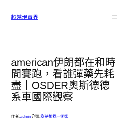
跳
至
超越現實界
主
要
內
容
american伊朗都在和時
間賽跑，看誰彈藥先耗
盡丨OSDER奧斯德德
系車國際觀察
作者:
admin
分類:
為夢想找一個家