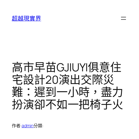
跳
至
超越現實界
主
要
內
容
高市早苗GJIUYI俱意住
宅設計20演出交際災
難：遲到一小時，盡力
扮演卻不如一把椅子火
作者:
admin
分類: