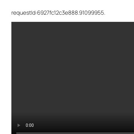
requestId:6927fc12c3e888.91099955.