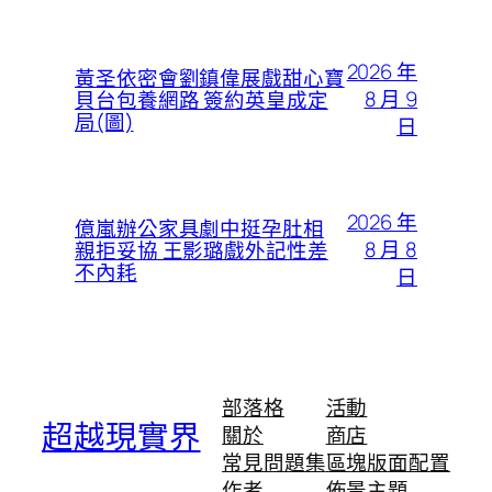
2026 年
黃圣依密會劉鎮偉展戲甜心寶
8 月 9
貝台包養網路 簽約英皇成定
局(圖)
日
2026 年
億嵐辦公家具劇中挺孕肚相
8 月 8
親拒妥協 王影璐戲外記性差
不內耗
日
部落格
活動
超越現實界
關於
商店
常見問題集
區塊版面配置
作者
佈景主題