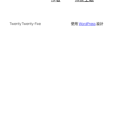
Twenty Twenty-Five
使用
WordPress
設計