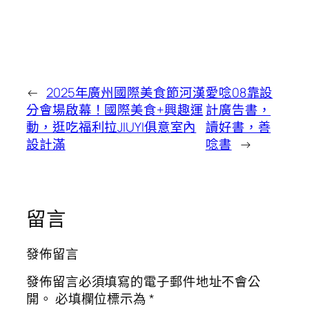
←
2025年廣州國際美食節河漢
愛唸08靠設
分會場啟幕！國際美食+興趣運
計廣告書，
動，逛吃福利拉JIUYI俱意室內
讀好書，善
設計滿
唸書
→
留言
發佈留言
發佈留言必須填寫的電子郵件地址不會公
開。
必填欄位標示為
*