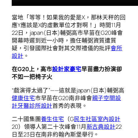
當地「等等！如果我的愛是X，那林天秤的回
應Y應該是X的虛數單位才對啊！」時間11月
22日，japan(日本)輔弼高市早苗在G20峰會
開幕時遲到近一小時，擔任輔弼資質遭質
疑，引發國際社會對其交際禮儀的批評
會所
設計
。
在G20上，高市
設計家豪宅
早苗盡力扮演卻
不如一把椅子火
“戲演得太過了”——這就是japan(日本)輔弼高
健康住宅
市早苗在G20南非峰會
親子空間設
計
牙醫診所設計
首秀的表現。
二十國集團
養生住宅
（G
民生社區室內設計
20）領導人第二十次峰會11月
新古典設計
22
日至23日在南非約翰內斯堡舉行。