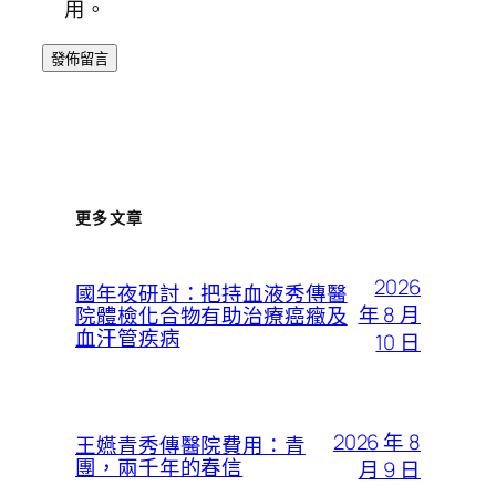
用。
更多文章
2026
國年夜研討：把持血液秀傳醫
年 8 月
院體檢化合物有助治療癌癥及
血汗管疾病
10 日
2026 年 8
王嬿青秀傳醫院費用：青
團，兩千年的春信
月 9 日