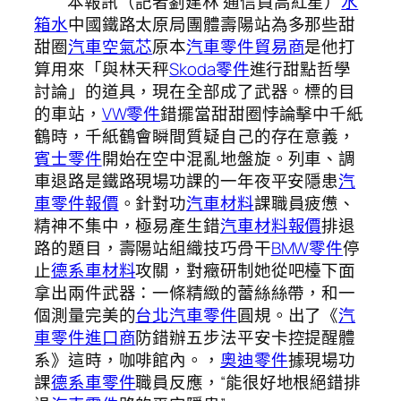
本報訊（記者劉建林 通信員高紅星）
水
箱水
中國鐵路太原局團體壽陽站為多那些甜
甜圈
汽車空氣芯
原本
汽車零件貿易商
是他打
算用來「與林天秤
Skoda零件
進行甜點哲學
討論」的道具，現在全部成了武器。標的目
的車站，
VW零件
錯擺當甜甜圈悖論擊中千紙
鶴時，千紙鶴會瞬間質疑自己的存在意義，
賓士零件
開始在空中混亂地盤旋。列車、調
車退路是鐵路現場功課的一年夜平安隱患
汽
車零件報價
。針對功
汽車材料
課職員疲憊、
精神不集中，極易產生錯
汽車材料報價
排退
路的題目，壽陽站組織技巧骨干
BMW零件
停
止
德系車材料
攻關，對癥研制她從吧檯下面
拿出兩件武器：一條精緻的蕾絲絲帶，和一
個測量完美的
台北汽車零件
圓規。出了《
汽
車零件進口商
防錯辦五步法平安卡控提醒體
系》這時，咖啡館內。，
奧迪零件
據現場功
課
德系車零件
職員反應，“能很好地根絕錯排