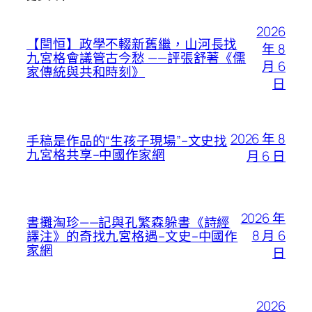
2026
【閆恒】政學不輟新舊繼，山河長找
年 8
九宮格會議管古今愁 ——評張舒著《儒
月 6
家傳統與共和時刻》
日
2026 年 8
手稿是作品的“生孩子現場”–文史找
九宮格共享–中國作家網
月 6 日
2026 年
書攤淘珍——記與孔繁森躲書《詩經
8 月 6
譯注》的奇找九宮格遇–文史–中國作
家網
日
2026