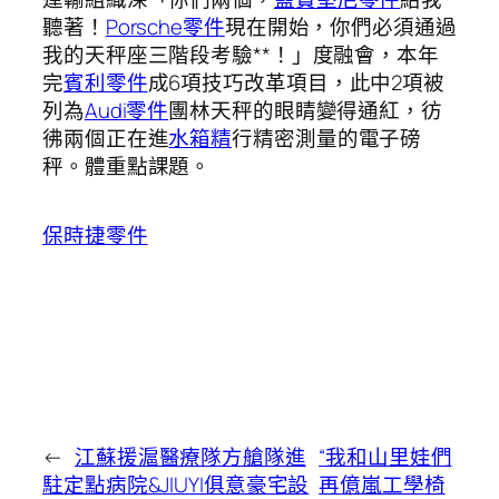
聽著！
Porsche零件
現在開始，你們必須通過
我的天秤座三階段考驗**！」度融會，本年
完
賓利零件
成6項技巧改革項目，此中2項被
列為
Audi零件
團林天秤的眼睛變得通紅，彷
彿兩個正在進
水箱精
行精密測量的電子磅
秤。體重點課題。
保時捷零件
←
江蘇援滬醫療隊方艙隊進
“我和山里娃們
駐定點病院&JIUYI俱意豪宅設
再億嵐工學椅