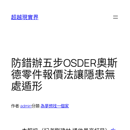
跳
至
超越現實界
主
要
內
容
防錯辦五步OSDER奧斯
德零件報價法讓隱患無
處遁形
作者:
admin
分類:
為夢想找一個家