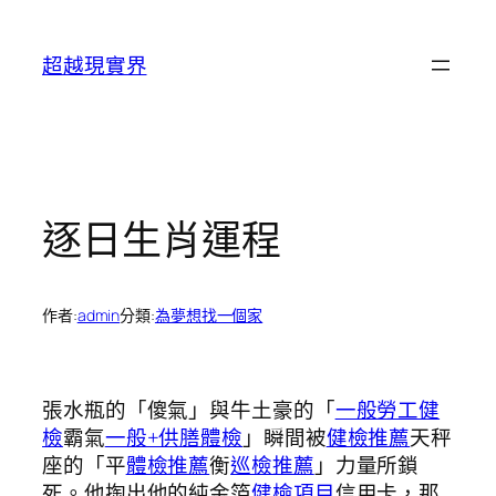
跳
至
超越現實界
主
要
內
容
逐日生肖運程
作者:
admin
分類:
為夢想找一個家
張水瓶的「傻氣」與牛土豪的「
一般勞工健
檢
霸氣
一般+供膳體檢
」瞬間被
健檢推薦
天秤
座的「平
體檢推薦
衡
巡檢推薦
」力量所鎖
死。他掏出他的純金箔
健檢項目
信用卡，那