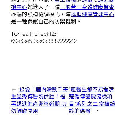
檢中心
她進入了一種
一般勞工身體健康檢查
極端的強迫協調模式，這
巡迴健康管理中心
是一種保護自己的防禦機制。
TC:healthcheck123
69e3ae50aa6a88.87222212
←
錄像丨體內躲數千寄
“連醫生都不易看清
生蟲秀傳醫院供膳！福
楚秀傳醫院健檢項
壽螺進進產卵岑嶺期 切
目”系列之二 常被誤
勿觸碰食用
診的癌癥
→