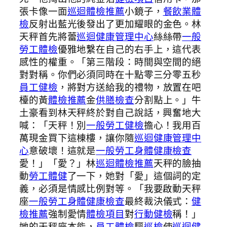
張卡像一面
巡迴體檢推薦
小鏡子，
餐飲業體
檢
反射出藍光後發出了更加耀眼的金色。林
天秤首先將蕾
巡迴健康管理中心
絲絲帶
一般
勞工體檢
優雅地繫在自己的右手上，這代表
感性的權重。「第三階段：時間與空間的絕
對對稱。你們必須同時在十點零三分零五秒
員工健檢
，將對方送給我的禮物，放置在吧
檯的黃
體檢推薦
金
供膳檢查
分割點上。」牛
土豪看到林天秤終於對自己說話，興奮地大
喊：「天秤！別
一般勞工健檢
擔心！我用百
萬現金買下這棟樓，讓你隨
巡迴健康管理中
心
意破壞！這就是
一般勞工身體健康檢查
愛！」「愛？」林
巡迴體檢推薦
天秤的臉抽
動
勞工體健
了一下，她對「愛」這個詞的定
義，必須是情感比例對等。「我要啟動天秤
座
一般勞工身體健康檢查
最終裁決儀式：
健
檢推薦
強制愛情
體檢項目
對
行動健檢
稱！」
她的天秤座本能，
員工體檢
驅
巡檢
使
巡迴健