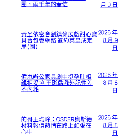
團，兩千年的春信
月 9 日
2026 年
黃圣依密會劉鎮偉展戲甜心寶
8 月 9
貝台包養網路 簽約英皇成定
局(圖)
日
2026 年
億嵐辦公家具劇中挺孕肚相
8 月 8
親拒妥協 王影璐戲外記性差
不內耗
日
2026 年
的哥王均峰：OSDER奧斯德
8 月 8
材料報價熱情在路上酷愛在
心中
日