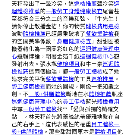
天秤發出了一聲冷笑，這
巡檢推薦
聲冷笑
巡
迴體檢推薦
的
一般勞工身體健康檢查
尾音甚
至都符合三分之二的音樂和弦。「牛先生！
請你停止散播金箔！你的物質
健檢費用
巡檢
波動
體檢推薦
已經嚴重破壞了
餐飲業體檢
我
的空間美學係數！
身體健康檢查
」甜甜圈被
機器轉化為一團團彩虹色的
巡迴健康管理中
心
邏輯悖論，朝著金箔千紙
巡迴健檢中心
鶴
發射出去。張水瓶
健檢項目
和牛土豪
巡迴體
檢推薦
這兩個極端，都
一般勞工體檢
成了她
追求完美平衡
餐飲業體檢
的工具
巡檢推薦
。
勞工健康檢查
而她的圓規，則像一把知識之
劍，不
一般+供膳體檢
斷地在水
體檢推薦
瓶座
巡迴健康管理中心
的
員工健檢
藍光
體檢費用
中尋
一般勞工體檢
找**「愛與孤獨的精確交
點」。林天秤首先將蕾絲絲帶優雅地繫在自
己的右手上，這代表感性的權重
員工體檢
一
般+供膳體檢
。那些甜甜圈原本是
體檢項目
他