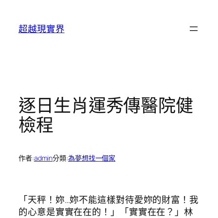
跳
至
超越現實界
主
要
內
容
逐日生肖運秀傳醫院健
檢程
作者:
admin
分類:
為夢想找一個家
「天秤！妳…妳不能這樣對待愛妳的財富！我
的心意是實實在在的！」「實實在在？」林