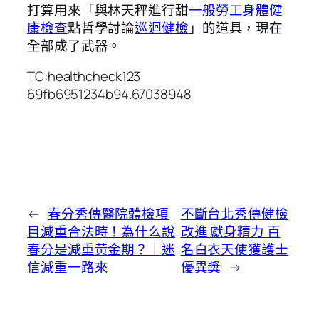
打算用來「與林天秤進行甜
一般勞工身體健
康檢查
點哲學討論
巡迴健檢
」的道具，現在
全部成了武器。
TC:healthcheck123
69fb6951234b94.67038948
←
春分秀傳醫院體檢項
不斷台北秀傳健檢
目減重合法時！為什么說
改進 獻身精力 百
春分是減重黃金期？｜迷
名白衣天使獲護士
信減重一路來
優異獎
→