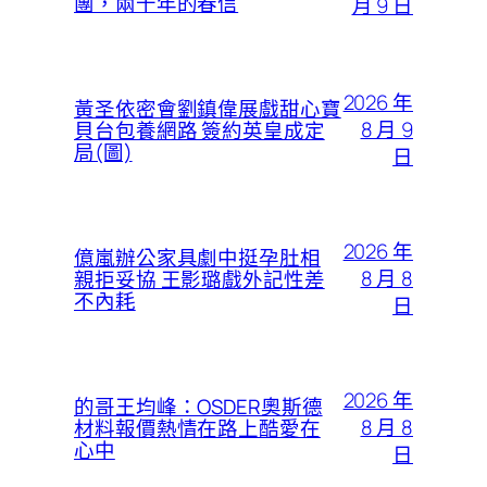
團，兩千年的春信
月 9 日
2026 年
黃圣依密會劉鎮偉展戲甜心寶
8 月 9
貝台包養網路 簽約英皇成定
局(圖)
日
2026 年
億嵐辦公家具劇中挺孕肚相
8 月 8
親拒妥協 王影璐戲外記性差
不內耗
日
2026 年
的哥王均峰：OSDER奧斯德
8 月 8
材料報價熱情在路上酷愛在
心中
日