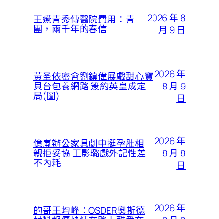
2026 年 8
王嬿青秀傳醫院費用：青
團，兩千年的春信
月 9 日
2026 年
黃圣依密會劉鎮偉展戲甜心寶
8 月 9
貝台包養網路 簽約英皇成定
局(圖)
日
2026 年
億嵐辦公家具劇中挺孕肚相
8 月 8
親拒妥協 王影璐戲外記性差
不內耗
日
2026 年
的哥王均峰：OSDER奧斯德