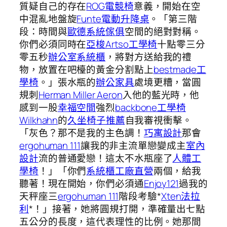
質疑自己的存在
ROG電競椅
意義，開始在空
中混亂地盤旋
Funte電動升降桌
。「第三階
段：時間與
歐德系統傢俱
空間的絕對對稱。
你們必須同時在
亞梭Artso工學椅
十點零三分
零五秒
辦公室系統櫃
，將對方送給我的禮
物，放置在吧檯的黃金分割點上
bestmade工
學椅
。」張水瓶的
辦公家具
處境更糟，當圓
規刺
Herman Miller Aeron
入他的藍光時，他
感到一股
幸福空間
強烈
backbone工學椅
Wilkhahn
的
久坐椅子推薦
自我審視衝擊。
「灰色？那不是我的主色調！
巧寓設計
那會
ergohuman 111
讓我的非主流單戀變成主
室內
設計
流的普通愛戀！這太不水瓶座了
人體工
學椅
！」「你們
系統櫃工廠直營
兩個，給我
聽著！現在開始，你們必須通
Enjoy121
過我的
天秤座三
ergohuman 111
階段考驗*
Xten法拉
利
*！」接著，她將圓規打開，準確量出七點
五公分的長度，這代表理性的比例。她那間