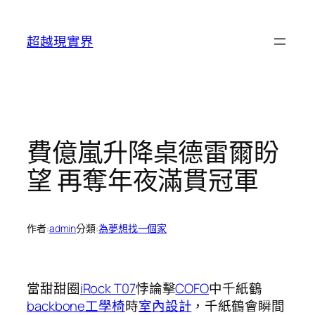
跳
至
超越現實界
主
要
內
容
費億嵐升降桌德雷爾盼
望 再奪年夜滿貫冠軍
作者:
admin
分類:
為夢想找一個家
當甜甜圈
iRock T07
悖論擊
COFO
中千紙鶴
backbone工學椅
時
室內設計
，千紙鶴會瞬間