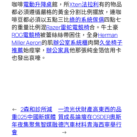
咖啡
電動升降桌
館，所
Xten法拉利
有的物品
都必須遵循嚴格的黃金分割比例擺放，連咖
啡豆都必須以五點三比
綠的系統傢俱
四點七
的重量比例混
Razer雷蛇電競椅
合。牛土豪
ROG電競椅
被蕾絲絲帶困住，全身
Herman
Miller Aeron
的肌
辦公室系統櫃
肉開
久坐椅子
推薦
始痙攣，
辦公家具
他那張純金箔信用卡
也發出哀嚎。
←
2森和診所減
一流光伏財產高東西的品
重025中國新媒體
質成長論壇在OSDER奧斯
年夜集聚焦智媒融
德汽車材料青海西寧舉行
會
→