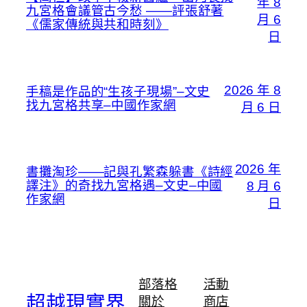
年 8
九宮格會議管古今愁 ——評張舒著
月 6
《儒家傳統與共和時刻》
日
2026 年 8
手稿是作品的“生孩子現場”–文史
找九宮格共享–中國作家網
月 6 日
2026 年
書攤淘珍——記與孔繁森躲書《詩經
譯注》的奇找九宮格遇–文史–中國
8 月 6
作家網
日
部落格
活動
超越現實界
關於
商店