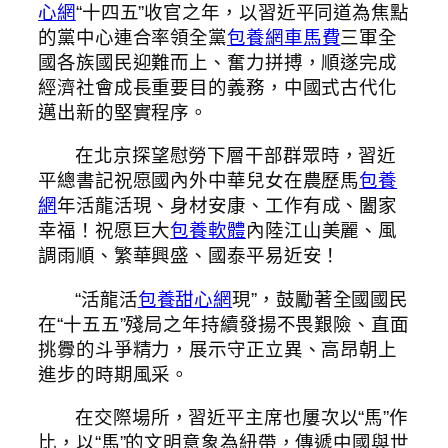
心網
“十四五”收官之年，以習近平同道為焦點
的黨中心連合率領全黨
包養網車馬費
三軍全
國各族國民迎難而上、奮力拼搏，順遂完成
經濟社會成長重要目的義務，中國式古代化
邁出新的堅實程序。
在北京探望慰勞下層干部群眾時，習近
平總書記祝愿國內外中華兒女在農歷馬
包養
網
年活龍活現、身材安康、工作有成、闔家
幸福！祝愿巨大
包養軟體
內陸江山美麗、風
調雨順、繁華興盛、國泰平易近安！
“活龍活
包養甜心網
現”，鼓勵著全國國民
在“十五五”殘局之年持續發揚不畏艱險、直面
挑釁的斗爭精力，展示守正立異、高昂朝上
進步的時期風采。
在交際場所，習近平主席也屢次以“馬”作
比，以“馬”的文明意象為紐帶，傳遞中國與世