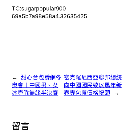
TC:sugarpopular900
69a5b7a98e58a4.32635425
←
甜心台包養網冬
密克羅尼西亞聯邦總統
奧會丨中國男、女
向中國國民致以馬年新
冰壺隊無緣半決賽
春專包養價格祝願
→
留言