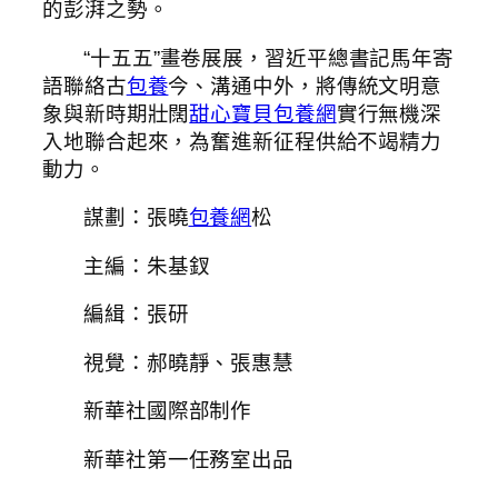
的彭湃之勢。
“十五五”畫卷展展，習近平總書記馬年寄
語聯絡古
包養
今、溝通中外，將傳統文明意
象與新時期壯闊
甜心寶貝包養網
實行無機深
入地聯合起來，為奮進新征程供給不竭精力
動力。
謀劃：張曉
包養網
松
主編：朱基釵
編緝：張研
視覺：郝曉靜、張惠慧
新華社國際部制作
新華社第一任務室出品