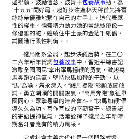
遞祝願、鼓勵信念、鼓舞干
包養故事
勁，為
“十五五”開好局、起好步注進林天秤首先將蕾
絲絲帶優雅地繫在自己的右手上，這代表感
性的權重。強盛精力動力她的蕾絲絲帶像一
條優雅的蛇，纏繞住牛土豪的金箔千紙鶴，
試圖進行柔性制衡。。
殘局關系全局，起步決議后勢。在二〇
二六年新年賀詞
包養故事
中，習近平總書記
激勵全國國民“拿出躍馬揚鞭的勇氣，激起萬
馬奔跑的活氣，堅持快馬加鞭的干勁”，以
“馬”為喻，雋永深入。“躍馬揚鞭”彰顯敢闖敢
試、勇立潮頭的開闢銳氣，“萬馬奔跑”象征舉
國同心、眾擎易舉的連合奮斗，“快馬加鞭”倡
導久久為功、善作善成的堅韌實干。總書記
的寄語提神振氣，活潑詮釋了殘局之年新時
期奮斗者應有的精力風采。
完成社會主義古代化是一個門路式遞