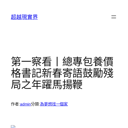
跳
至
超越現實界
主
要
內
容
第一察看丨總專包養價
格書記新春寄語鼓勵殘
局之年躍馬揚鞭
作者:
admin
分類:
為夢想找一個家