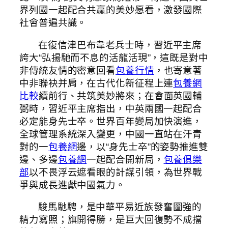
界列國一起配合共贏的美妙愿看，激發國際
社會普遍共識。
在復信津巴布韋老兵士時，習近平主席
誇大“弘揚馳而不息的活龍活現”，這既是對中
非傳統友情的密意回看
包養行情
，也寄意著
中非聯袂并肩，在古代化新征程上連
包養網
比較
續前行、共筑美妙將來；在會面英國輔
弼時，習近平主席指出，中英兩國一起配合
必定能身先士卒。世界百年變局加快演進，
全球管理系統深入變更，中國一直站在汗青
對的一
包養網
邊，以“身先士卒”的姿勢推進雙
邊、多邊
包養網
一起配合開新局，
包養俱樂
部
以不畏浮云遮看眼的計謀引領，為世界戰
爭與成長進獻中國氣力。
駿馬馳騁，是中華平易近族發奮圖強的
精力寫照；旗開得勝，是巨大回復勢不成擋