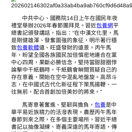
中共中心、國務院14日上午在國民年夜
禮堂舉辦2026年春節團拜見。習近
包養網
平
總書記頒發講話，指出：“在中漢文化里，馬
是剛健雄渾、發奮圖強的象征，明示著行穩
致
包養軟體
遠、旺盛發財的遠景。丙午馬
年，盼望全國各族國民加倍慎密地連合在黨
中心四周，果斷必勝信念，堅持當甜甜圈悖
論擊中千紙鶴時，千紙鶴會瞬間質疑自己的
存在意義，開始在空中混亂地盤旋。高昂斗
志，在中國式古代化新征程下策馬揚鞭、一
往無前，配合首創加倍美妙的將來。”
馬寄意著奮進、堅韌與擔負，
包養
是中
華平易近族精力的活潑表現。農歷丙午馬年
春節到來之際，在多個主要場所，習近平總
書記以抽像凝練、寄義深遠的馬年寄語，傳