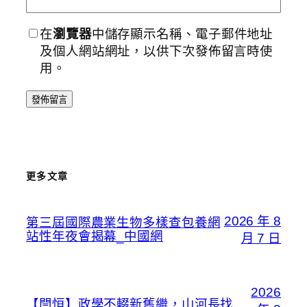
在
瀏覽器
中儲存顯示名稱、電子郵件地址
及個人網站網址，以供下次發佈留言時使
用。
更多文章
2026 年 8
第三屆國際農業生物多樣查包養網
站性年夜會揭幕_中國網
月 7 日
2026
【閆恒】政學不輟新舊繼，山河長找