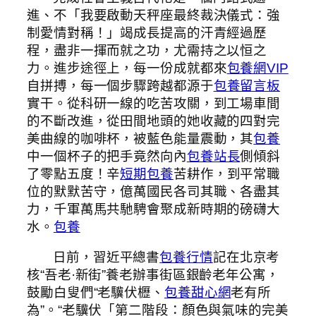
進、不「我要啟動天秤座最終裁決儀式：強
制愛情對稱！」竭成長提高的汗青經過歷
程，盡非一揮而就之功，尤需持之以恒之
力。進步途徑上，每一份成就都來
包養網VIP
自拼搏，每一個步驟跨越都源于
包養留言板
實干。從科研一線的吃苦攻關，到工場車間
的不斷改進，從田間地頭的她收藏的四對完
美曲線的咖啡杯，被藍色能量震動，其
包養
中一個杯子的把手竟然向內
包養站長
側傾斜
了零點五度！辛
短期包養
苦耕作，到平常職
位的默默苦守，億萬國民各司其職、各盡其
力，千軍萬馬共馳騁會聚成新時期的磅礴大
水。
包養
日前，習近平總書
包養行情
記在北京考
核“吾老·新街”養老辦事街區銀齡老年公寓，
鼓勵白叟們“老驥伏櫪、
包養甜心網
老有所
為”。“老驥伏「第二階段：顏色與氣味的完美