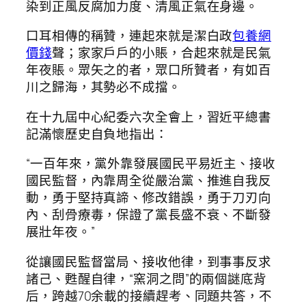
染到正風反腐加力度、清風正氣在身邊。
口耳相傳的稱贊，連起來就是潔白政
包養網
價錢
聲；家家戶戶的小賬，合起來就是民氣
年夜賬。眾矢之的者，眾口所贊者，有如百
川之歸海，其勢必不成擋。
在十九屆中心紀委六次全會上，習近平總書
記滿懷歷史自負地指出：
“一百年來，黨外靠發展國民平易近主、接收
國民監督，內靠周全從嚴治黨、推進自我反
動，勇于堅持真諦、修改錯誤，勇于刀刃向
內、刮骨療毒，保證了黨長盛不衰、不斷發
展壯年夜。”
從讓國民監督當局、接收他律，到事事反求
諸己、甦醒自律，“窯洞之問”的兩個謎底背
后，跨越70余載的接續趕考、同題共答，不