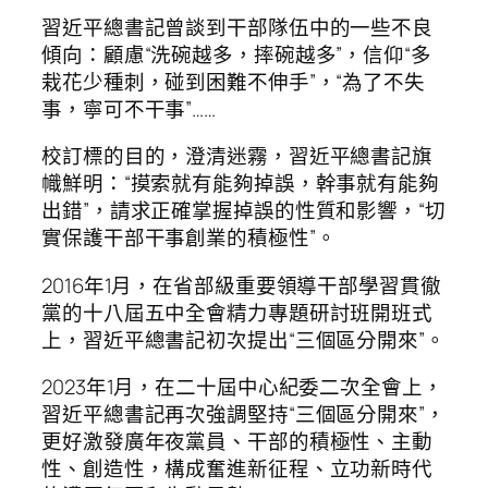
習近平總書記曾談到干部隊伍中的一些不良
傾向：顧慮“洗碗越多，摔碗越多”，信仰“多
栽花少種刺，碰到困難不伸手”，“為了不失
事，寧可不干事”……
校訂標的目的，澄清迷霧，習近平總書記旗
幟鮮明：“摸索就有能夠掉誤，幹事就有能夠
出錯”，請求正確掌握掉誤的性質和影響，“切
實保護干部干事創業的積極性”。
2016年1月，在省部級重要領導干部學習貫徹
黨的十八屆五中全會精力專題研討班開班式
上，習近平總書記初次提出“三個區分開來”。
2023年1月，在二十屆中心紀委二次全會上，
習近平總書記再次強調堅持“三個區分開來”，
更好激發廣年夜黨員、干部的積極性、主動
性、創造性，構成奮進新征程、立功新時代