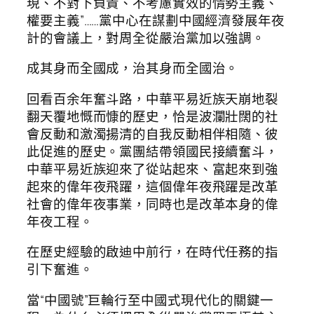
現、不對下負責、不考慮實效的情勢主義、
權要主義”……黨中心在謀劃中國經濟發展年夜
計的會議上，對周全從嚴治黨加以強調。
成其身而全國成，治其身而全國治。
回看百余年奮斗路，中華平易近族天崩地裂
翻天覆地慨而慷的歷史，恰是波瀾壯闊的社
會反動和激濁揚清的自我反動相伴相隨、彼
此促進的歷史。黨團結帶領國民接續奮斗，
中華平易近族迎來了從站起來、富起來到強
起來的偉年夜飛躍，這個偉年夜飛躍是改革
社會的偉年夜事業，同時也是改革本身的偉
年夜工程。
在歷史經驗的啟迪中前行，在時代任務的指
引下奮進。
當“中國號”巨輪行至中國式現代化的關鍵一