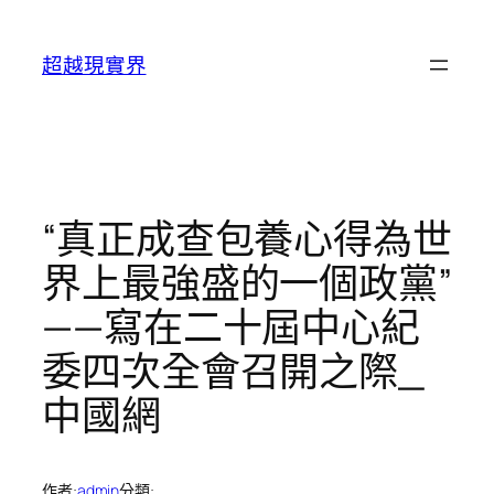
跳
至
超越現實界
主
要
內
容
“真正成查包養心得為世
界上最強盛的一個政黨”
——寫在二十屆中心紀
委四次全會召開之際_
中國網
作者:
admin
分類: