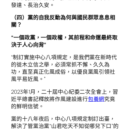
發達、長治久安。
（四）黨的自我反動為何與國民群眾息息相
關？
“一個政黨，一個政權，其前程和命運最終取
決于人心向背”
“制訂實施中心八項規定，是我們黨在新時代
的徙木立信之舉，必須常抓不懈、久久為
功，直至真正化風成俗，以優良黨風引領社
風平易近風。”
2023年1月，二十屆中心紀委二次全會上，習
近平總書記釋放將作風建設進行
包養網
究竟
的鮮明信號。
黨的十八年夜后，中心八項規定制訂出臺，
解決了管黨治黨“山君吃天不知從哪兒下口”的