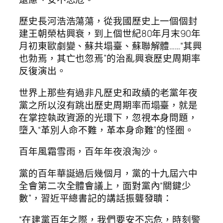
歷史長河浩浩蕩蕩，從我國歷史上一個個封
建王朝榮枯興衰，到上個世紀80年月末90年
月初東歐劇變、蘇共塌臺、蘇聯解體……“其興
也勃焉，其亡也忽焉”的治亂興衰歷史周期率
反復演出。
世界上那些有過非凡歷史和政績的老黨年夜
黨之所以沒有跳出歷史周期率而塌臺，就是
在掌控執政資源的光環下，忽視本身問題，
墮入“革別人命不難，革本身命難”的怪圈。
百年風霜雪雨，百年年夜浪淘沙。
黨的百年華誕過后幾個月，黨的十九屆六中
全會第二次全體會議上，面對黨內“關鍵少
數”，習近平總書記的講話振聾發聵：
“在建黨百年之際，我們要安不忘危，時刻警