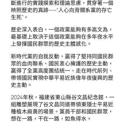
斷進行的實踐摸索和理論思慮，貫穿著一個
映照歷史的真諦——“人心向背關系黨的存亡
生死”。
歷史深入表白，一個政黨能夠有多高文為，
最基礎上取決于這個政黨能夠在多年夜水平
上發揮國民群眾的歷史主體感化。
新時代黨的自我反動，贏得了堅持同國民群
眾的血肉聯系、國民衷心擁護的歷史主動，
贏得了全黨高度團結統一、走在時代前列、
帶領國民實現中華平易近族偉年夜復興的歷
史主動。
2024年秋，福建省東山縣谷文昌紀念館，一
組雕塑展現了谷文昌同道帶領東隱士平易近
種植木麻黃的場景。黨員干部和國民群眾，
想在一路，干在一路，如魚得水。