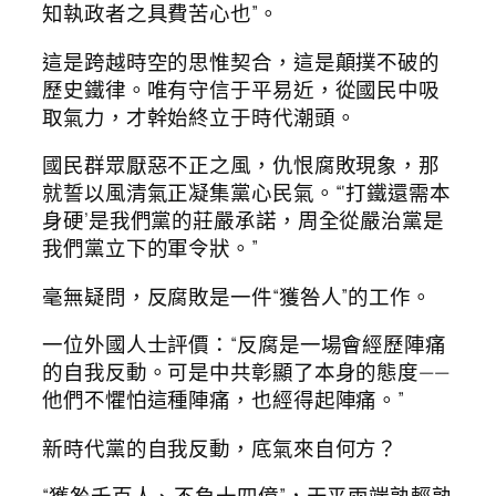
知執政者之具費苦心也”。
這是跨越時空的思惟契合，這是顛撲不破的
歷史鐵律。唯有守信于平易近，從國民中吸
取氣力，才幹始終立于時代潮頭。
國民群眾厭惡不正之風，仇恨腐敗現象，那
就誓以風清氣正凝集黨心民氣。“‘打鐵還需本
身硬’是我們黨的莊嚴承諾，周全從嚴治黨是
我們黨立下的軍令狀。”
毫無疑問，反腐敗是一件“獲咎人”的工作。
一位外國人士評價：“反腐是一場會經歷陣痛
的自我反動。可是中共彰顯了本身的態度——
他們不懼怕這種陣痛，也經得起陣痛。”
新時代黨的自我反動，底氣來自何方？