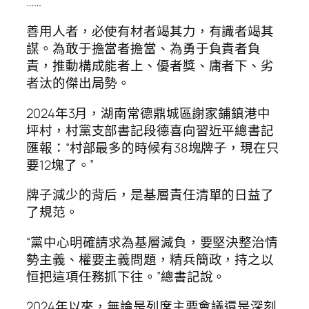
……
善用人者，必使有材者竭其力，有識者竭其
謀。為敢于擔當者擔當、為勇于負責者負
責，推動構成能者上、優者獎、庸者下、劣
者汰的傑出局勢。
2024年3月，湖南常德鼎城區謝家鋪鎮港中
坪村，村黨支部書記段德喜向習近平總書記
匯報：“村部最多的時候有38塊牌子，現在只
要12塊了。”
牌子減少的背后，是基層責任清單的日益了
了規范。
“黨中心明確請求為基層減負，要堅決整治情
勢主義、權要主義問題，精兵簡政，持之以
恒把這項任務抓下往。”總書記說。
2024年以來，無論是列席主要會議還是深刻