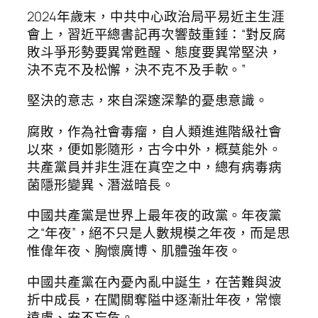
2024年歲末，中共中心政治局平易近主生涯
會上，習近平總書記再次響鼓重錘：“對反腐
敗斗爭形勢要異常甦醒、態度要異常堅決，
決不克不及松懈，決不克不及手軟。”
堅決的意志，來自深邃深摯的憂患意識。
腐敗，作為社會毒瘤，自人類進進階級社會
以來，便如影隨形，古今中外，概莫能外。
共產黨員并非生涯在真空之中，總有病毒病
菌隱形變異、潛滋暗長。
中國共產黨是世界上最年夜的政黨。年夜黨
之“年夜”，絕不只是人數規模之年夜，而是思
惟偉年夜、胸懷廣博、肌體強年夜。
中國共產黨在內憂內亂中誕生，在苦難與波
折中成長，在闖關奪隘中逐漸壯年夜，常懷
遠慮、安不忘危。