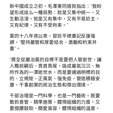
新中國成立之初，毛澤東同道就指出：“我盼
望形成這么一種局勢：就是又集中統一，又
生動活潑，就是又有集中，又有平易近主，
又有紀律，又有不受拘束。”
黨的十八年夜以來，習近平總書記反復強
調，“堅持嚴管和厚愛結合、激勵和約束并
重”。
“周全從嚴治黨的目標不是要把人管逝世，讓
人瞻前顧后、畏首畏尾，搞成暮氣沉沉、無
所作為的一潭逝世水，而是要通過明標的目
的、立規矩、正風氣、強免疫，營造積極安
康、干事創業的政治生態和傑出環境。”
干部治理是一門科學，也是一門藝術。既要
敢抓善管、精準施策，體現組織的力度，又
要撐腰鼓勁、關愛寬容，體現組織的溫度。