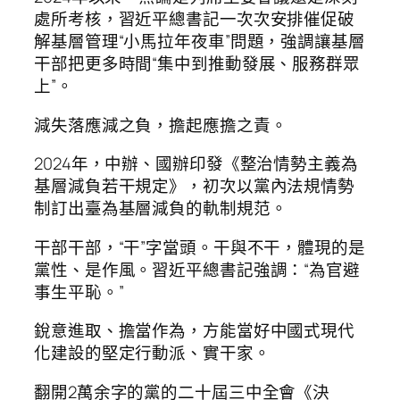
處所考核，習近平總書記一次次安排催促破
解基層管理“小馬拉年夜車”問題，強調讓基層
干部把更多時間“集中到推動發展、服務群眾
上”。
減失落應減之負，擔起應擔之責。
2024年，中辦、國辦印發《整治情勢主義為
基層減負若干規定》，初次以黨內法規情勢
制訂出臺為基層減負的軌制規范。
干部干部，“干”字當頭。干與不干，體現的是
黨性、是作風。習近平總書記強調：“為官避
事生平恥。”
銳意進取、擔當作為，方能當好中國式現代
化建設的堅定行動派、實干家。
翻開2萬余字的黨的二十屆三中全會《決