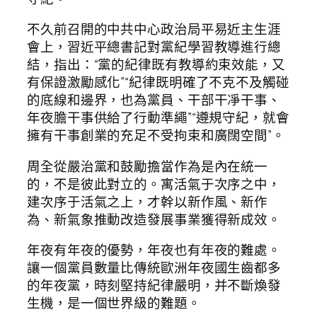
不久前召開的中共中心政治局平易近主生涯
會上，習近平總書記對黨紀學習教導進行總
結，指出：“黨的紀律既有教導約束效能，又
有保證激勵感化”“紀律既明確了不克不及觸碰
的底線和邊界，也為黨員、干部干凈干事、
年夜膽干事供給了行動準繩”“遵規守紀，就會
擁有干事創業的充足不受拘束和廣闊空間”。
周全從嚴治黨和鼓勵擔當作為是內在統一
的，不是彼此對立的。寓活氣于次序之中，
建次序于活氣之上，才幹以新作風、新作
為、新氣象推動改造發展事業獲得新成效。
年夜有年夜的優勢，年夜也有年夜的難處。
讓一個黨員數量比傳統歐洲年夜國生齒都多
的年夜黨，時刻堅持紀律嚴明，并不斷煥發
生機，是一個世界級的難題。