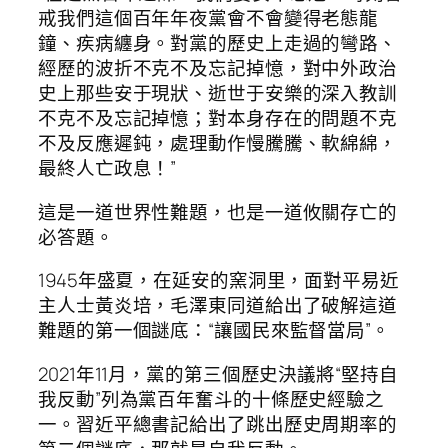
戒我們這個百年年夜黨會不會變得老態龍
鐘、疾病纏身。對黨的歷史上走過的彎路、
經歷的波折不克不及忘記掉憶，對中外政治
史上那些安于現狀、逝世于安樂的深入教訓
不克不及忘記掉憶；對本身存在的問題不克
不及反應遲鈍，處理動作慢騰騰、軟綿綿，
最終人亡政息！”
這是一道世界性難題，也是一道攸關存亡的
必答題。
1945年盛夏，在延安的窯洞里，面對平易近
主人士黃炎培，毛澤東同道給出了破解這道
難題的第一個謎底：“讓國民來監督當局”。
2021年11月，黨的第三個歷史決議將“堅持自
我反動”列為黨百年奮斗的十條歷史經驗之
一。習近平總書記給出了跳出歷史周期率的