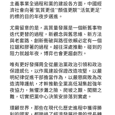
主義事業全過程和黨的建設各方面，中國經
濟社會向著“氣質更佳”“顏值更靚”“活氣更足”
的標的目的年夜步邁進。
尤需留意的是，高質量發展是一個新舊事物
迭代更替的過程，新觀念與舊思維、新方法
與老套路、創新衝破與路徑依賴必定有一個
拉鋸和膠著的過程。越往深處推動，碰到的
阻力就越年夜，博弈也會更趨劇烈。
唯有更好發揮周全從嚴治黨政治引領和政治
保證感化，以作風建設保證改造攻堅，以嚴
明紀律促進干部擔當作為，以嚴懲腐敗為改
造清障護航，才幹推動全黨高低凝集起強年
夜協力，無懼涉灘之險、爬坡之艱、闖關之
難，切實把黨中心決策安排落到實處。
環顧世界，那些在現代化歷史進程中獲得勝
利的國家，都跨過了經濟發展從量的增長轉