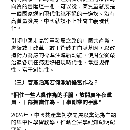
向質的晉陞這一關。可以說，高質量發展是
一個國家邁向現代化繞不過的一道坎。沒有
高質量發展，中國就談不上社會主義現代
化。
引領中國走高質量發展之路的中國共產黨，
賡續敢于改革、敢于衝破的血脈基因，以改
造精力為嚴的標準注進新動能，使周全從嚴
治黨各項任務更好體現時代性、掌握規律
性、富于創造性。
（三）管黨治黨若何激發擔當作為？
“捆住一些人亂作為的手腳，放開廣年夜黨
員、干部擔當作為、干事創業的手腳”
2024年，中國共產黨初次開展以黨紀為主題
的集中性學習教導，推動全黨學紀知紀明紀
守紀。