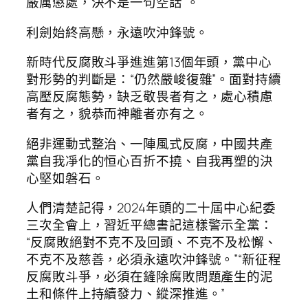
嚴厲懲處，決不是一句空話”。
利劍始終高懸，永遠吹沖鋒號。
新時代反腐敗斗爭進進第13個年頭，黨中心
對形勢的判斷是：“仍然嚴峻復雜”。面對持續
高壓反腐態勢，缺乏敬畏者有之，處心積慮
者有之，貌恭而神離者亦有之。
絕非運動式整治、一陣風式反腐，中國共產
黨自我凈化的恒心百折不撓、自我再塑的決
心堅如磐石。
人們清楚記得，2024年頭的二十屆中心紀委
三次全會上，習近平總書記這樣警示全黨：
“反腐敗絕對不克不及回頭、不克不及松懈、
不克不及慈善，必須永遠吹沖鋒號。”“新征程
反腐敗斗爭，必須在鏟除腐敗問題產生的泥
土和條件上持續發力、縱深推進。”