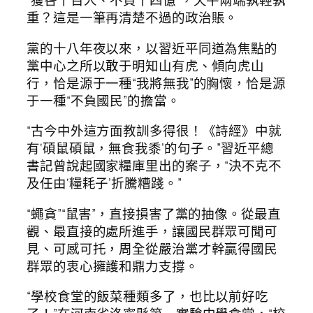
“獲咎千百人、不負十四億”，天平兩端孰輕孰
重？這是一筆再清楚不過的政治賬。
黨的十八年夜以來，以習近平同道為焦點的
黨中心之所以敢于明知山有虎、傾向虎山
行，恰是源于一種“我將無我”的胸懷，恰是源
于一種“不負國民”的擔當。
“古今中外這方面教訓多得很！《詩經》中就
有‘碩鼠碩鼠，無食我黍’的句子。”習近平總
書記曾說起國家糧庫里出的案子，“決不克不
及任由‘糧耗子’折騰糟踐。”
“蠅貪”“鼠害”，直接損害了黨的抽像。從最直
觀、最直接的處所進手，讓國民群眾可聞可
見、可感可托，周全從嚴治黨才幹贏得國民
群眾的衷心擁護和鼎力支撐。
“學校食堂的飯菜種類多了，也比以前好吃