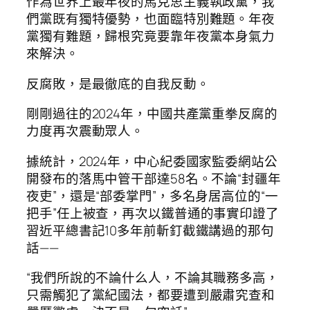
作為世界上最年夜的馬克思主義執政黨，我
們黨既有獨特優勢，也面臨特別難題。年夜
黨獨有難題，歸根究竟要靠年夜黨本身氣力
來解決。
反腐敗，是最徹底的自我反動。
剛剛過往的2024年，中國共產黨重拳反腐的
力度再次震動眾人。
據統計，2024年，中心紀委國家監委網站公
開發布的落馬中管干部達58名。不論“封疆年
夜吏”，還是“部委掌門”，多名身居高位的“一
把手”任上被查，再次以鐵普通的事實印證了
習近平總書記10多年前斬釘截鐵講過的那句
話——
“我們所說的不論什么人，不論其職務多高，
只需觸犯了黨紀國法，都要遭到嚴肅究查和