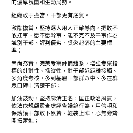
的濃厚氛圍和生動局勢。
組織敢于擔當，干部更有底氣。
激勵擔當，堅持選人用人正確導向，把敢不
敢扛事、愿不愿幹事、能不克不及干事作為
識別干部、評判優劣、獎懲起落的主要標
準；
崇尚務實，完美考察評價體系，增強考察指
標的針對性、操縱性，對干部近距離接觸、
多角度考核，多到基層干部群眾中、多在群
眾口碑中清楚干部；
加油鼓勁，堅持廓清正名，匡正政治風氣，
依法依規嚴肅查處誣告讒諂行為，用信賴和
保護讓干部放下累贅、輕裝上陣，心無旁騖
開拓奮進；