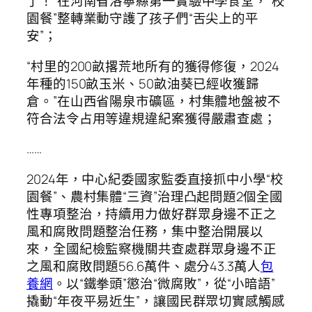
了！”在河南省洛寧縣第一實驗中學食堂，“校
園餐”整轉業動守護了孩子們“舌尖上的平
安”；
“村里的200畝撂荒地所有的獲得修復，2024
年種的150畝玉米、50畝油葵已經收獲歸
倉。”在山西省陽泉市礦區，村集體地盤被不
符合法令占用等違規違紀案獲得嚴肅查處；
……
2024年，中心紀委國家監委直接抓中小學“校
園餐”、農村集體“三資”治理凸起問題2個全國
性專項整治，持續用力做好群眾身邊不正之
風和腐敗問題整治任務，集中整治開展以
來，全國紀檢監察機關共查處群眾身邊不正
之風和腐敗問題56.6萬件、處分43.3萬人
包
養網
。以“鐵拳頭”懲治“微腐敗”，從“小暗語”
撬動“年夜平易近生”，讓國民群眾切實感觸感