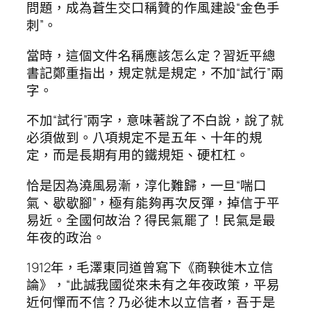
問題，成為蒼生交口稱贊的作風建設“金色手
刺”。
當時，這個文件名稱應該怎么定？習近平總
書記鄭重指出，規定就是規定，不加“試行”兩
字。
不加“試行”兩字，意味著說了不白說，說了就
必須做到。八項規定不是五年、十年的規
定，而是長期有用的鐵規矩、硬杠杠。
恰是因為澆風易漸，淳化難歸，一旦“喘口
氣、歇歇腳”，極有能夠再次反彈，掉信于平
易近。全國何故治？得民氣罷了！民氣是最
年夜的政治。
1912年，毛澤東同道曾寫下《商鞅徙木立信
論》，“此誠我國從來未有之年夜政策，平易
近何憚而不信？乃必徙木以立信者，吾于是