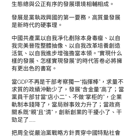
生態總與公正有序的發展環境相輔相成。
發展是黨執政興國的第一要務，高質量發展
是新時代的硬事理。
中國共產黨以自我凈化剷除本身毒瘤、以自
我完美晉陞整體抽像、以自我改革培養創造
活氣、以自我進步增強擔當本領。“實現什么
樣的發展、怎樣實現發展”的時代答卷必將擁
有更出色的書寫。
當GDP不再是干部考察獨一“指揮棒”，求量不
求質的政績沖動少了，發展“含金量”高了；當
黨員干部甘當“店小二”、不做“掌柜的”，企業
軌制本錢降了，當局辦事效力升了；當政商
關系既“親”且“清”，創新創業的干擾小了、干
勁足了……
把周全從嚴治黨戰略方針貫穿中國特點社會