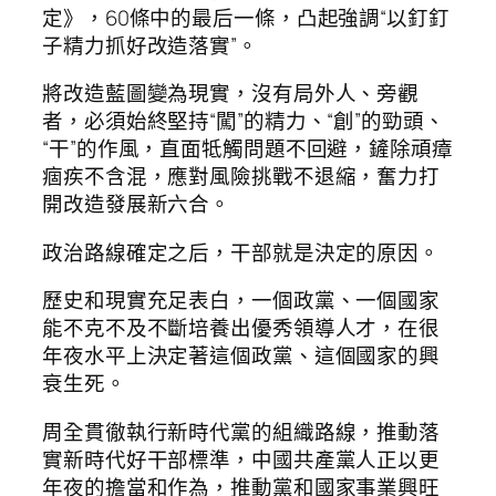
定》，60條中的最后一條，凸起強調“以釘釘
子精力抓好改造落實”。
將改造藍圖變為現實，沒有局外人、旁觀
者，必須始終堅持“闖”的精力、“創”的勁頭、
“干”的作風，直面牴觸問題不回避，鏟除頑瘴
痼疾不含混，應對風險挑戰不退縮，奮力打
開改造發展新六合。
政治路線確定之后，干部就是決定的原因。
歷史和現實充足表白，一個政黨、一個國家
能不克不及不斷培養出優秀領導人才，在很
年夜水平上決定著這個政黨、這個國家的興
衰生死。
周全貫徹執行新時代黨的組織路線，推動落
實新時代好干部標準，中國共產黨人正以更
年夜的擔當和作為，推動黨和國家事業興旺