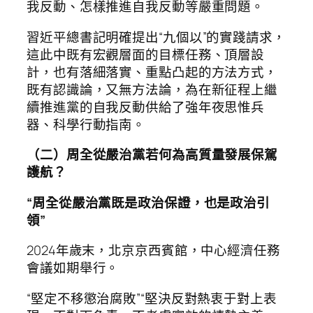
我反動、怎樣推進自我反動等嚴重問題。
習近平總書記明確提出“九個以”的實踐請求，
這此中既有宏觀層面的目標任務、頂層設
計，也有落細落實、重點凸起的方法方式，
既有認識論，又無方法論，為在新征程上繼
續推進黨的自我反動供給了強年夜思惟兵
器、科學行動指南。
（二）周全從嚴治黨若何為高質量發展保駕
護航？
“周全從嚴治黨既是政治保證，也是政治引
領”
2024年歲末，北京京西賓館，中心經濟任務
會議如期舉行。
“堅定不移懲治腐敗”“堅決反對熱衷于對上表