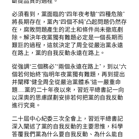
斷提品質的過程。
必須看到，黨面臨的“四年夜考驗”“四種危險”
將長期存在，黨內“四個不純”凸起問題仍然存
在，腐敗問題產生的泥土和條件尚未徹底剷
除。解決年夜黨獨有難題必定是一個長期而
艱巨的過程，這就決定了周全從嚴治黨永遠
在路上，黨的自我反動永遠在路上。
從強調“三個務必”“兩個永遠在路上”，到以“六
個若何始終”指明年夜黨獨有難題，再到提出
并闡釋“健全周全從嚴治黨體系”這一嚴重命
題……黨的二十年夜以來，習近平總書記一向
以深奧的思慮謀劃安排若何把黨的自我反動
進行究竟。
二十屆中心紀委三次全會上，習近平總書記
深入闡述了黨的自我反動的主要思惟，科學
答覆我們黨為什么要自我反動、為什么能自