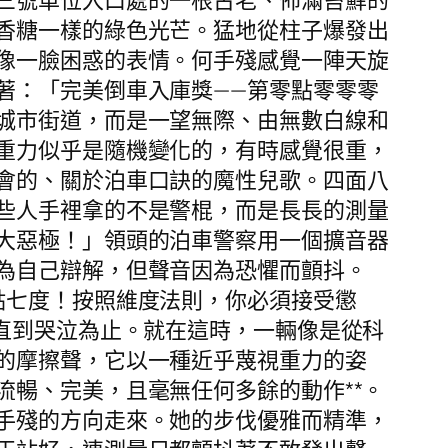
三號車位入口處的一根古老、佈滿苔蘚的
香糖一樣的綠色光芒。猛地從柱子爆發出
像一臉困惑的表情。何手殘感覺一陣天旋
著：「完美倒車入庫獎——第零點零零零
城市街道，而是一望無際、由無數白線和
重力似乎是隨機變化的，有時感覺很重，
會的、關於泊車口訣的魔性兒歌。四面八
些人手裡拿的不是警棍，而是長長的測量
大惡極！」領頭的泊車警察用一個擴音器
為自己辯解，但聲音因為恐懼而顫抖。
點七度！按照維度法則，你必須接受懲
直到哭泣為止。就在這時，一輛像是從科
的摩擦聲，它以一種近乎蔑視重力的姿
暢、完美，且毫無任何多餘的動作**。
手殘的方向走來。她的步伐優雅而精準，