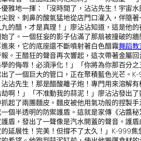
子優雅地一揮：「沒時間了，沾沾先生！宇宙水
致尖銳、刺鼻的酸氣猛地從店門口灌入，伴隨著
九九的醋，才是真理！」廖沾沾知道，這是他的
開始了。一個狂妄的影子佔滿了那扇被撞破的牆
浮進來，它的底座還不斷噴射著白色醋霧
舞蹈教
警報。王醋狂的聲音再次響起，這次帶著金屬回
料學的侮辱！必須淨化！」「你將為你那百分之
出了一個巨大的管口，正在聚積藍色光芒。K-
！沾沾先生！那是醋酸離子炮！專門用來溶解有
浩劫啊！」「不准動我的蒜泥！」廖沾沾發出了
中抓起了兩團麵皮。麵皮被他用氣功般的捏製手
成一個半透明的防禦護盾。這就是家傳《沾醬秘
皮護盾，發出了一聲像是汽水開蓋的聲音。護盾
的延展性！完美！但撐不了太久！」K-999
宙的希望。他跑到蒜泥缸前，使出他搬運食材的