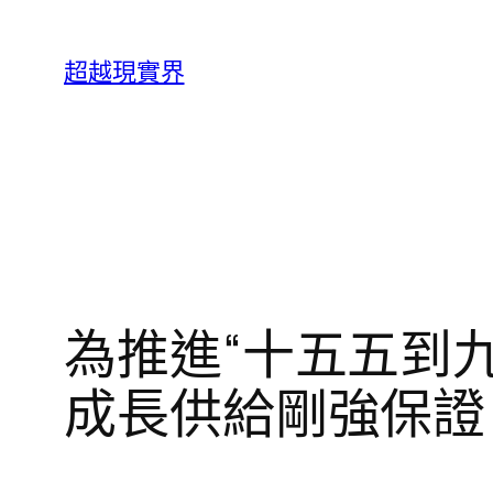
跳
至
超越現實界
主
要
內
容
為推進“十五五到
成長供給剛強保證