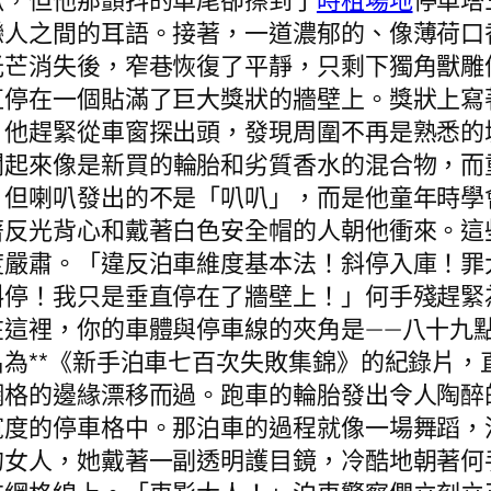
獸，但他那顫抖的車尾卻擦到了
時租場地
停車塔
戀人之間的耳語。接著，一道濃郁的、像薄荷口
光芒消失後，窄巷恢復了平靜，只剩下獨角獸雕
直停在一個貼滿了巨大獎狀的牆壁上。獎狀上寫
。他趕緊從車窗探出頭，發現周圍不再是熟悉的
聞起來像是新買的輪胎和劣質香水的混合物，而
，但喇叭發出的不是「叭叭」，而是他童年時學
著反光背心和戴著白色安全帽的人朝他衝來。這
度嚴肅。「違反泊車維度基本法！斜停入庫！罪
斜停！我只是垂直停在了牆壁上！」何手殘趕緊
在這裡，你的車體與停車線的夾角是——八十九
為**《新手泊車七百次失敗集錦》的紀錄片，
網格的邊緣漂移而過。跑車的輪胎發出令人陶醉
度的停車格中。那泊車的過程就像一場舞蹈，流
的女人，她戴著一副透明護目鏡，冷酷地朝著何