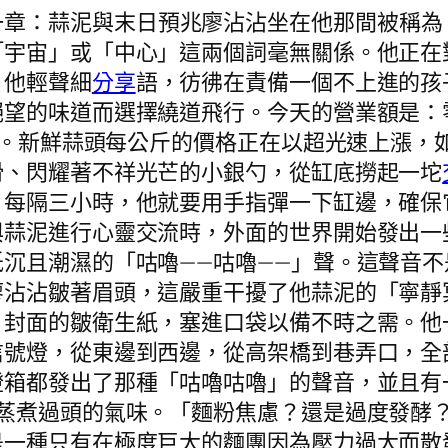
一章：蒜泥與末日預兆廖沾沾坐在他那間被稱為
「宇宙」或「中心」這兩個詞毫無關係。他正在
」他輕聲細
分享
語，彷彿在責備一個不上進的孩
絕望的味道而選擇繞道飛行。今天的營業額是：
恐懼。新鮮蒜頭每公斤的價格正在以超光速上漲
滑、閃耀著不祥光芒的小銀勺，從缸底撈起一坨
每隔三小時，他就要用手指彈一下缸邊，確保它
與蒜泥進行心靈交流時，外面的世界開始發出一
沉且潮濕的「咕嚕——咕嚕——」聲。這聲音
廖沾沾皺著眉頭，這嚴重干擾了他蒜泥的「寧靜
》封面的皺衛生紙，塞進口袋以備不時之需。他
信號燈，從東邊到西邊，從高架橋到巷弄口，全
燈箱都發出了那種「咕嚕咕嚕」的聲音，並且有
粉蒸煮過頭的氣味。「麵粉焦慮？還是過度發酵
是一種只有在極度巨大的麵團因為壓力過大而散