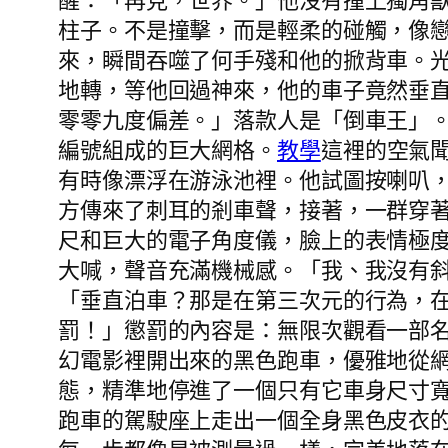
醒：「再見，世界。」他沒有撞上獨角
柱子。不是撞擊，而是輕柔的碰觸，像
來，瞬間吞噬了何手殘和他的掀背車。
地轉，等他回過神來，他的車子竟然垂
零零九度偏差。」落款人是「倒車王」
編號組成的巨大網格。
教學
這裡的空氣
有時像漂浮在游泳池裡。他試圖按喇叭
方傳來了刺耳的剎車聲，接著，一群穿
尺和巨大的電子角度儀，臉上的表情極
大喊，聲音充滿機械感。「我、我沒有
「垂直泊車？那是在第三次元的行為，
罰！」懲罰的內容是：無限次觀看一部名
幻電影裡開出來的黑色跑車，優雅地從
態，精準地停進了一個只有它車身尺寸寬
跑車的駕駛座上走出一個全身黑色皮衣