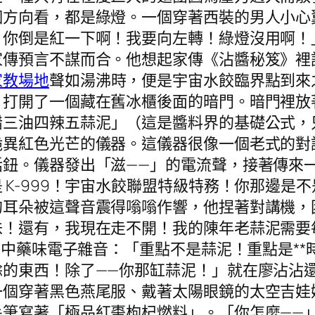
個方向看，都是綠燈。一個穿著西裝的男人小心
？你倒是紅一下啊！我要向左轉！綠燈沒用啊！
家傳預言不謀而合。他想起家傳《沾醬秘笈》裡
家教場地
聲如湯沸時，便是宇宙水餃臨界點到來
，打開了一個藏在舊冰櫃後面的暗門。暗門裡放
醋三油四辣五蒜泥」（這是醬料界的基礎公式，
詭異紅色光芒的儀器。這儀器很像一個老式的對
話鈕。儀器發出「滋——」的電流聲，接著傳來
 K-999！宇宙水餃聯盟特級特務！你那邊是
的耳朵被這聲音震得嗡嗡作響，他捏著對講機，
味！還有，我現在走不開！我的陳年老蒜泥需要
的中藥味電子雜音：「重點不是蒜泥！重點是**
餘的東西！除了——你那缸蒜泥！」就在廖沾沾
一個穿著黑色燕尾服、戴著太陽眼鏡的太空吉娃
筆寫著「極品紅棗枸杞燃料」。「你怎麼——」廖