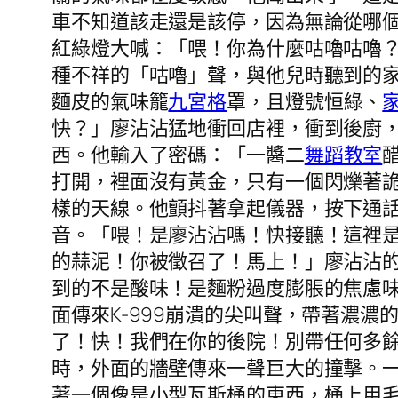
車不知道該走還是該停，因為無論從哪
紅綠燈大喊：「喂！你為什麼咕嚕咕嚕
種不祥的「咕嚕」聲，與他兒時聽到的
麵皮的氣味籠
九宮格
罩，且燈號恒綠、
快？」廖沾沾猛地衝回店裡，衝到後廚
西。他輸入了密碼：「一醬二
舞蹈教室
打開，裡面沒有黃金，只有一個閃爍著
樣的天線。他顫抖著拿起儀器，按下通
音。「喂！是廖沾沾嗎！快接聽！這裡是
的蒜泥！你被徵召了！馬上！」廖沾沾
到的不是酸味！是麵粉過度膨脹的焦慮
面傳來K-999崩潰的尖叫聲，帶著濃濃
了！快！我們在你的後院！別帶任何多
時，外面的牆壁傳來一聲巨大的撞擊。
著一個像是小型瓦斯桶的東西，桶上用毛