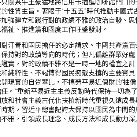
不只關系牛土豪猛地將信用卡插進咖啡館門口的
的性質主旨。著眼于“十五五”時代推動中國式
在加強建立和踐行對的政績不雅的政治自發、思
民福祉、推進黨和國度工作旺盛發財。
到對汗青和國民擔任的必定請求。中國共產黨百
、保持對的政績導向的時代；但凡偏離群眾好處
足證實，對的政績不雅不是一時一地的權宜之計
和純粹性、不竭博得國民擁戴支撐的主要寶貝
開現實的自覺攀比，不搞勞平易近傷財的‘抽像工
任。”重新平易近主主義反動時代保持一切為
開放和社會主義古代化扶植新時代重視久遠成長
新時期，習近平總書記誇大保持以國民為中間的
績不雅，引領成長理念、成長方法和成長動力深