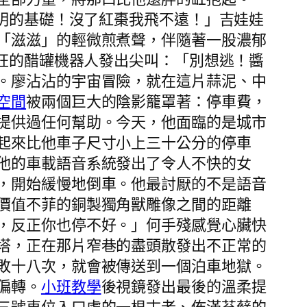
文明的基礎！沒了紅棗我飛不遠！」吉娃娃
「滋滋」的輕微煎煮聲，伴隨著一股濃郁
醋狂的醋罐機器人發出尖叫：「別想逃！醬
。廖沾沾的宇宙冒險，就在這片蒜泥、中
空間
被兩個巨大的陰影籠罩著：停車費，
提供過任何幫助。今天，他面臨的是城市
起來比他車子尺寸小上三十公分的停車
他的車載語音系統發出了令人不快的女
，開始緩慢地倒車。他最討厭的不是語音
價值不菲的銅製獨角獸雕像之間的距離
，反正你也停不好。」何手殘感覺心臟快
塔，正在那片窄巷的盡頭散發出不正常的
敗十八次，就會被傳送到一個泊車地獄。
偏轉。
小班教學
後視鏡發出最後的溫柔提