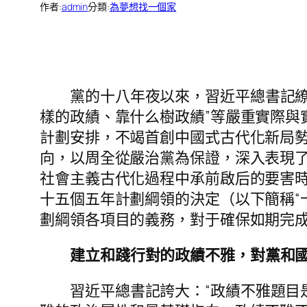
作者:
admin
分類:
為夢想找一個家
黨的十八年夜以來，習近平總書記
樣的政績、靠什么樹政績”等嚴重實際與
計劃安排，不竭首創中國式古代化新局
向，以周全從嚴治黨為保證，深入表現了
社會主義古代化過程中承前啟后的要害時
十五個五年計劃綱領的決定（以下簡稱“
劃綱領各項目的義務，對于確保如期完
建立和踐行對的政績不雅，對黨和
習近平總書記誇大：“政績不雅題目