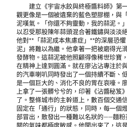
建立《宇宙水餃與終極醬料師》第
觀更像是一個被遺棄的藍色塑膠棚，與
泥嘆氣。「你還不夠靈動，我的蒜泥。
以忍受那股陳年蒜頭混合著鐵鏽與淡淡
他對**「蒜泥成本焦慮症」**的深層
泥」將難以為繼。他拿著一把被磨得光
發酵物。這蒜泥被他照顧得像稀世珍寶，
在精神上達到圓滿。就在廖沾沾專注於
的汽車喇叭同時發出了一個持續不斷、低
是一個巨大的、消化不良的胃在哀嚎。
上拿了一張髒兮兮的，印著《沾醬秘笈
了。整條城市的主幹道上，數百個交通
固定在「通行」的狀態，同時，每一個
部冒出，散發出一種難以名狀的——麵
關的氣味都極度敏感。他聞出來了，這