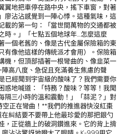
翼翼地把車停在路中央，搖下車窗，對著
」廖沾沾感覺到一陣心悸。這種氣味，這
記載的第一句：「當世間萬物的交通都被
之時。」「七點五個地球年…怎麼這麼
著一個老舊的、像是古代金屬保險箱的東
只有像他這樣的傳統派才會用）。保險箱
講機，但頂部插著一根彎曲的、像韭菜一
一陣高八度、急促且充滿養生焦慮的聲
不是已經聞到宇宙級的酸味了？我們需要你
困惑地喊道：「特務？酸味？等等！我聞
每隔三小時的溫和震動！」「蒜泥？」對
時空正在彎曲！**我們的推進器快沒紅棗
還在糾結要不要帶上他最珍愛的那把銀勺
娃，正從牆上的破洞鑽進來。它的背上揹
沾沾驚訝地瞪大了眼睛。K-999用它