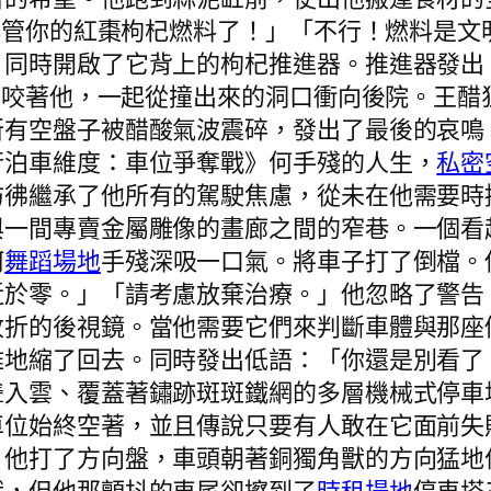
別再管你的紅棗枸杞燃料了！」「不行！燃料是
，同時開啟了它背上的枸杞推進器。推進器發出
99咬著他，一起從撞出來的洞口衝向後院。王
所有空盤子被醋酸氣波震碎，發出了最後的哀鳴
行泊車維度：車位爭奪戰》何手殘的人生，
私密
彷彿繼承了他所有的駕駛焦慮，從未在他需要時
與一間專賣金屬雕像的畫廊之間的窄巷。一個看
何
舞蹈場地
手殘深吸一口氣。將車子打了倒檔。
近於零。」「請考慮放棄治療。」他忽略了警告
收折的後視鏡。當他需要它們來判斷車體與那座
雅地縮了回去。同時發出低語：「你還是別看了
聳入雲、覆蓋著鏽跡斑斑鐵網的多層機械式停車
車位始終空著，並且傳說只要有人敢在它面前失
。他打了方向盤，車頭朝著銅獨角獸的方向猛地