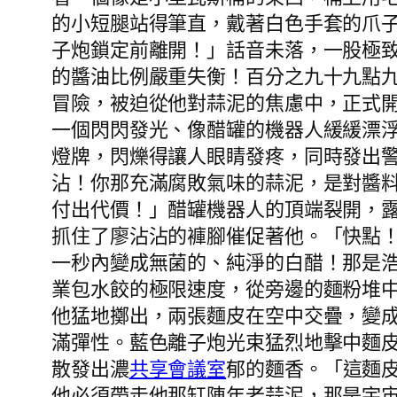
的小短腿站得筆直，戴著白色手套的爪
子炮鎖定前離開！」話音未落，一股極
的醬油比例嚴重失衡！百分之九十九點
冒險，被迫從他對蒜泥的焦慮中，正式
一個閃閃發光、像醋罐的機器人緩緩漂
燈牌，閃爍得讓人眼睛發疼，同時發出
沾！你那充滿腐敗氣味的蒜泥，是對醬
付出代價！」醋罐機器人的頂端裂開，露
抓住了廖沾沾的褲腳催促著他。「快點
一秒內變成無菌的、純淨的白醋！那是
業包水餃的極限速度，從旁邊的麵粉堆
他猛地擲出，兩張麵皮在空中交疊，變
滿彈性。藍色離子炮光束猛烈地擊中麵
散發出濃
共享會議室
郁的麵香。「這麵皮
他必須帶走他那缸陳年老蒜泥，那是宇