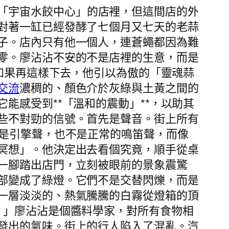
「宇宙水餃中心」的店裡，但這間店的外
對著一缸已經發酵了七個月又七天的老蒜
子。店內只有他一個人，連蒼蠅都因為難
零。廖沾沾不安的不是店裡的生意，而是
，如果再這樣下去，他引以為傲的「靈魂蒜
交流
濃稠的、顏色介於灰綠與土黃之間的
能感受到**「溫和的震動」**，以助其
些不對勁的信號。首先是聲音。街上所有
不是引擎聲，也不是正常的鳴笛聲，而像
冥想」。他決定出去看個究竟，順手從桌
一腳踏出店門，立刻被眼前的景象震驚
部變成了綠燈。它們不是交替閃爍，而是
一層淡淡的、熱氣騰騰的白霧從燈箱的頂
？」廖沾沾是個醬料學家，對所有食物相
發出的氣味。街上的行人陷入了混亂。汽