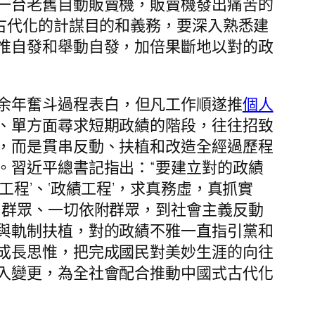
一台老舊自動販賣機，販賣機發出痛苦的
古代化的計謀目的和義務，要深入熟悉建
惟自發和舉動自發，加倍果斷地以對的政
余年奮斗過程表白，但凡工作順遂推
個人
、單方面尋求短期政績的階段，往往招致
，而是貫串反動、扶植和改造全經過歷程
。習近平總書記指出：“要建立對的政績
程’、‘政績工程’，求真務虛，真抓實
了群眾、一切依附群眾，到社會主義反動
與軌制扶植，對的政績不雅一直指引黨和
成長思惟，把完成國民對美妙生涯的向往
入變更，為全社會配合推動中國式古代化