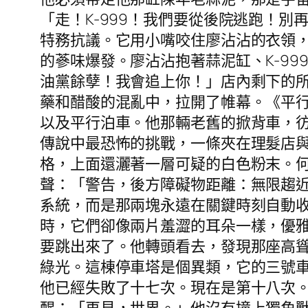
「走！K-999！我們要從後院逃跑！
特務抗議。它用小嘴咬住廖沾沾的衣領
的蔘味爆發。廖沾沾抱著蒜泥缸、K-9
油黨餘孽！我會追上你！」店內剩下的
藥和醋酸的混亂中，拉開了帷幕。《平
以及平行泊車。他那輛老舊的掀背車，
傳說中最恐怖的挑戰，一條夾在理髮店
格，上面還灑著一層可疑的白色粉末。
聲：「警告，後方障礙物距離：無限趨
系統，而是那兩塊永遠在關鍵時刻自動
時，它們卻像兩片羞澀的耳朵一樣，優
要跳出來了。他轉頭看去，發現那座高
綠光。這棟停車塔是個異類，它的三號
他已經失敗了十七次。現在是第十八次