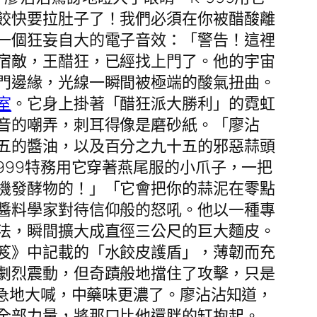
餃快要拉肚子了！我們必須在你被醋酸離
一個狂妄自大的電子音效：「警告！這裡
宿敵，王醋狂，已經找上門了。他的宇宙
門邊緣，光線一瞬間被極端的酸氣扭曲。
室
。它身上掛著「醋狂派大勝利」的霓虹
音的嘲弄，刺耳得像是磨砂紙。「廖沾
五的醬油，以及百分之九十五的邪惡蒜頭
999特務用它穿著燕尾服的小爪子，一把
機發酵物的！」「它會把你的蒜泥在零點
醬料學家對待信仰般的怒吼。他以一種專
法，瞬間擴大成直徑三公尺的巨大麵皮。
笈》中記載的「水餃皮護盾」，薄韌而充
劇烈震動，但奇蹟般地擋住了攻擊，只是
焦急地大喊，中藥味更濃了。廖沾沾知道，
全部力量，將那口比他還胖的缸抱起。