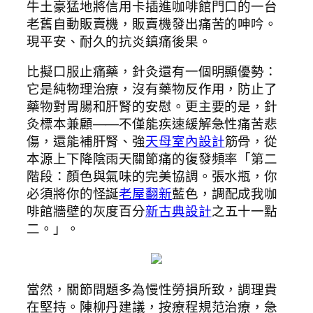
牛土豪猛地將信用卡插進咖啡館門口的一台
老舊自動販賣機，販賣機發出痛苦的呻吟。
現平安、耐久的抗炎鎮痛後果。
比擬口服止痛藥，針灸還有一個明顯優勢：
它是純物理治療，沒有藥物反作用，防止了
藥物對胃腸和肝腎的安慰。更主要的是，針
灸標本兼顧——不僅能疾速緩解急性痛苦悲
傷，還能補肝腎、強
天母室內設計
筋骨，從
本源上下降陰雨天關節痛的復發頻率「第二
階段：顏色與氣味的完美協調。張水瓶，你
必須將你的怪誕
老屋翻新
藍色，調配成我咖
啡館牆壁的灰度百分
新古典設計
之五十一點
二。」。
當然，關節問題多為慢性勞損所致，調理貴
在堅持。陳柳丹建議，按療程規范治療，急