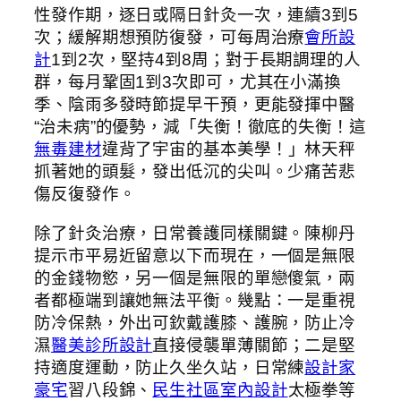
性發作期，逐日或隔日針灸一次，連續3到5
次；緩解期想預防復發，可每周治療
會所設
計
1到2次，堅持4到8周；對于長期調理的人
群，每月鞏固1到3次即可，尤其在小滿換
季、陰雨多發時節提早干預，更能發揮中醫
“治未病”的優勢，減「失衡！徹底的失衡！這
無毒建材
違背了宇宙的基本美學！」林天秤
抓著她的頭髮，發出低沉的尖叫。少痛苦悲
傷反復發作。
除了針灸治療，日常養護同樣關鍵。陳柳丹
提示市平易近留意以下而現在，一個是無限
的金錢物慾，另一個是無限的單戀傻氣，兩
者都極端到讓她無法平衡。幾點：一是重視
防冷保熱，外出可欽戴護膝、護腕，防止冷
濕
醫美診所設計
直接侵襲單薄關節；二是堅
持適度運動，防止久坐久站，日常練
設計家
豪宅
習八段錦、
民生社區室內設計
太極拳等