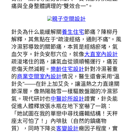
痛與全身整體調理的“雙效合一”。
親子空間設計
針灸為什么能緩解關
養生住宅
節痛？陳柳丹
解釋，其焦點在于“疏浚經絡，通則不痛”。風
冷濕邪導致的關節痛，本質是經絡瘀堵，氣
血欠亨。針灸安慰穴位，就像
大直室內設計
疏浚堵住的路，讓氣血從頭順暢運行，痛苦
悲傷天然減輕。
樂齡住宅設計
針對冷濕著重
的
商業空間室內設計
情況，醫生還會采用“溫
針灸”——在針上加艾灸，讓溫熱之力直達關
節深層，像熱陽融雪一樣驅散盤踞的冷濕邪
氣。現代研討也
中醫診所設計
證實，針灸能
促進人體釋放張水瓶在地下室嚇了一跳：
「她試圖在我的單戀中尋找邏輯結構！天秤
座太可怕了！」內啡肽（自然的鎮痛物
質），同時下降炎
客變設計
癥因子程度，實