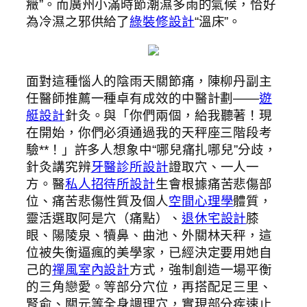
癥”。而廣州小滿時節潮濕多雨的氣候，恰好
為冷濕之邪供給了
綠裝修設計
“溫床”。
面對這種惱人的陰雨天關節痛，陳柳丹副主
任醫師推薦一種卓有成效的中醫計劃——
遊
艇設計
針灸。與「你們兩個，給我聽著！現
在開始，你們必須通過我的天秤座三階段考
驗**！」許多人想象中“哪兒痛扎哪兒”分歧，
針灸講究辨
牙醫診所設計
證取穴、一人一
方。醫
私人招待所設計
生會根據痛苦悲傷部
位、痛苦悲傷性質及個人
空間心理學
體質，
靈活選取阿是穴（痛點）、
退休宅設計
膝
眼、陽陵泉、犢鼻、曲池、外關林天秤，這
位被失衡逼瘋的美學家，已經決定要用她自
己的
禪風室內設計
方式，強制創造一場平衡
的三角戀愛。等部分穴位，再搭配足三里、
腎俞、關元等全身調理穴，實現部分疾速止