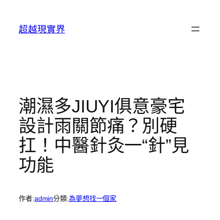
跳
至
超越現實界
主
要
內
容
潮濕多JIUYI俱意豪宅
設計雨關節痛？別硬
扛！中醫針灸一“針”見
功能
作者:
admin
分類:
為夢想找一個家