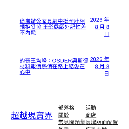
2026 年
億嵐辦公家具劇中挺孕肚相
親拒妥協 王影璐戲外記性差
8 月 8
不內耗
日
2026 年
的哥王均峰：OSDER奧斯德
材料報價熱情在路上酷愛在
8 月 8
心中
日
部落格
活動
超越現實界
關於
商店
常見問題集
區塊版面配置