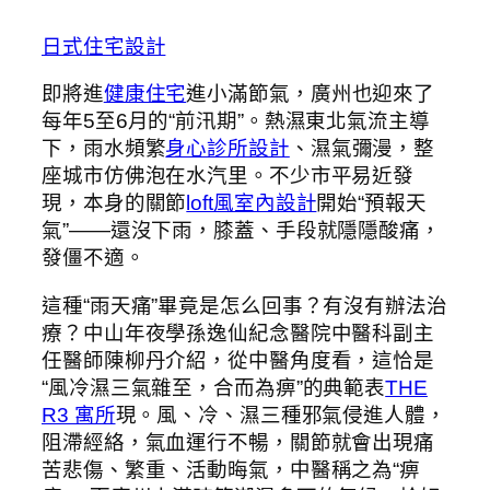
日式住宅設計
即將進
健康住宅
進小滿節氣，廣州也迎來了
每年5至6月的“前汛期”。熱濕東北氣流主導
下，雨水頻繁
身心診所設計
、濕氣彌漫，整
座城市仿佛泡在水汽里。不少市平易近發
現，本身的關節
loft風室內設計
開始“預報天
氣”——還沒下雨，膝蓋、手段就隱隱酸痛，
發僵不適。
這種“雨天痛”畢竟是怎么回事？有沒有辦法治
療？中山年夜學孫逸仙紀念醫院中醫科副主
任醫師陳柳丹介紹，從中醫角度看，這恰是
“風冷濕三氣雜至，合而為痹”的典範表
THE
R3 寓所
現。風、冷、濕三種邪氣侵進人體，
阻滯經絡，氣血運行不暢，關節就會出現痛
苦悲傷、繁重、活動晦氣，中醫稱之為“痹