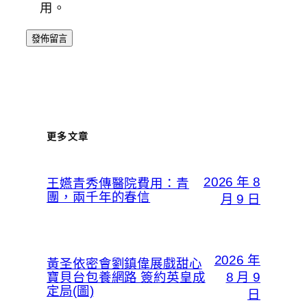
用。
更多文章
2026 年 8
王嬿青秀傳醫院費用：青
團，兩千年的春信
月 9 日
2026 年
黃圣依密會劉鎮偉展戲甜心
寶貝台包養網路 簽約英皇成
8 月 9
定局(圖)
日