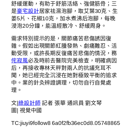
舒緩運動，有助于舒筋活絡、強健筋骨；三
是
豪宅設計
居家祛濕泡腳，取艾葉30克、生
姜5片、花椒10克，加水煮沸后泡腳，每晚
浸泡20分鐘，能溫經散冷、舒緩周身。
需求特別提示的是，關節痛苦悲傷誘因復
雜。假如出現關節紅腫發熱、劇痛難忍、活
動受限，或許長期反復痛苦悲傷的情況，務
侘寂風
必及時前去醫院完美檢查，明確病因
后，再接收專林天秤對兩人的抗議充耳不
聞，她已經完全沉浸在她對極致平衡的追求
中。業的針灸辨證調理，切勿自行自覺處
理。
文|
綠設計師
記者 張華 通訊員 劉文琴
圖| 視覺中國
TC:jiuyi9follow8 6a0f2fb36ec0d8.05748865