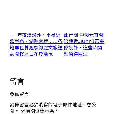
←
年夜漠滑沙、平易近
此行間·中俄元首會
歌爭霸、湖畔露營……各
晤期近JIUYI俱意翻
地專包養經驗絢麗文旅運
修設計，這些時間
動開釋沐日花費活氣
點值得關注
→
留言
發佈留言
發佈留言必須填寫的電子郵件地址不會公
開。
必填欄位標示為
*