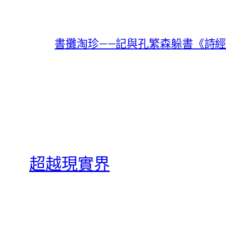
書攤淘珍——記與孔繁森躲書《詩經
超越現實界