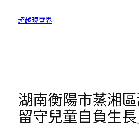
跳
至
超越現實界
主
要
內
容
湖南衡陽市蒸湘區
留守兒童自負生長