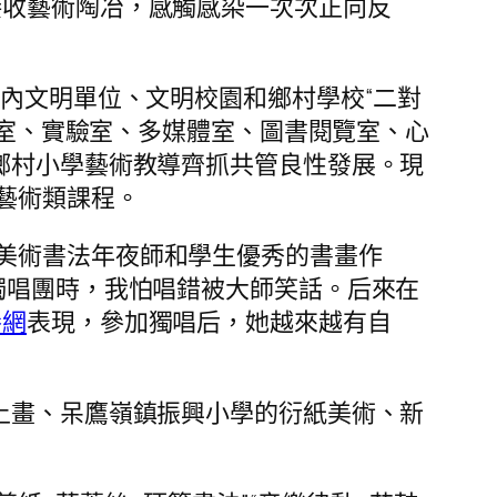
接收藝術陶冶，感觸感染一次次正向反
區內文明單位、文明校園和鄉村學校“二對
教室、實驗室、多媒體室、圖書閱覽室、心
鄉村小學藝術教導齊抓共管良性發展。現
藝術類課程。
美術書法年夜師和學生優秀的書畫作
獨唱團時，我怕唱錯被大師笑話。后來在
養網
表現，參加獨唱后，她越來越有自
土畫、呆鷹嶺鎮振興小學的衍紙美術、新