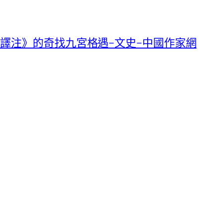
譯注》的奇找九宮格遇–文史–中國作家網