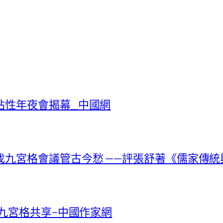
站性年夜會揭幕_中國網
九宮格會議管古今愁 ——評張舒著《儒家傳統
找九宮格共享–中國作家網