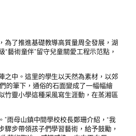
，為了推進基礎教導高質量周全發展，湖
級“藝術童伴”留守兒童關愛工程示范點，
陣之中。這里的學生以天然為素材，以郊
們的筆下，通俗的石面變成了一幅幅繪
似竹靈小學這種采風寫生涯動，在蒸湘區
。”雨母山鎮中間學校校長鄭珊介紹，“我
步驟步帶領孩子們學習藝術，給予鼓勵，