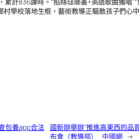
累計836課時。“掐絲琺瑯畫+英語歌曲獨唱”“
鄉村學校落地生根，藝術教導正驅散孩子們心
包養app合法
國新辦舉辦“推進高東西的品
布會（教導部）_中國網
→