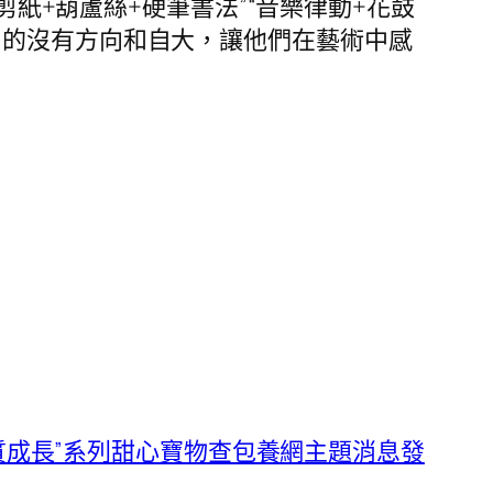
剪紙+葫蘆絲+硬筆書法”“音樂律動+花鼓
中的沒有方向和自大，讓他們在藝術中感
質成長”系列甜心寶物查包養網主題消息發