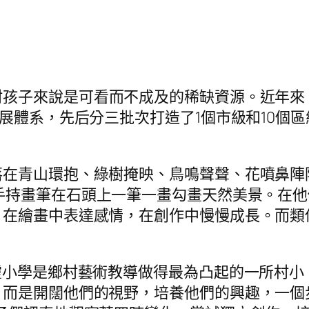
村孩子來說是可看而不成及的稀缺資源。近年來
展體系，先后分三批次打造了1個市級和10個區
落在青山環抱、綠樹掩映、鳥鳴聲聲、花噴鼻陣
手持畫筆在石頭上一筆一畫勾畫天然美景。在他
，在繪畫中表達感情，在創作中慢慢成長。而類
。
靈小學是鄉村藝術教導做得最為凸起的一所村小
，而是開闊他們的視野，培養他們的興趣，一個