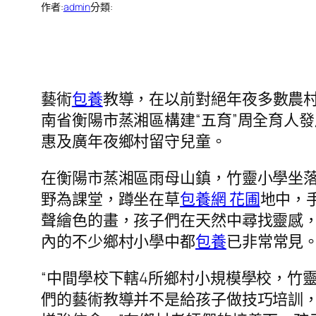
作者:
admin
分類:
藝術
包養
教導，在以前對絕年夜多數農
南省衡陽市蒸湘區構建“五育”周全育人發
惠及廣年夜鄉村留守兒童。
在衡陽市蒸湘區雨母山鎮，竹靈小學坐
野為課堂，蹲坐在草
包養網 花圃
地中，
聲繪色的畫，孩子們在天然中尋找靈感
內的不少鄉村小學中都
包養
已非常常見
“中間學校下轄4所鄉村小規模學校，竹
們的藝術教導并不是給孩子做技巧培訓