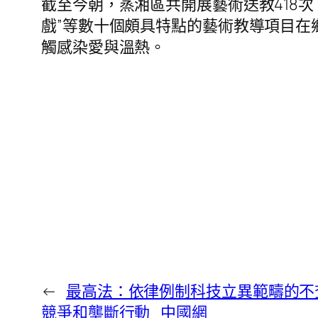
截至今朝，蒸湘區共開展藝術送教418次，
戲”等數十個頗具特點的藝術教導項目在
觸感染愛與溫熱。
←
最高法：依律例制科技立異範疇的不查
競爭和壟斷行動_中國網