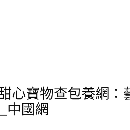
甜心寶物查包養網：
_中國網