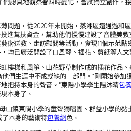
子們認真地觀察著四時變化，嘗試獨立創作，
。
薄問題，從2020年末開始，蒸湘區還通過和
村小學投進幫扶資金，幫助他們慢慢建設了音體美
藝術送教、走訪慰問等活動，實現11個示范點
外，均已廣泛開設了口風琴、插花、剪紙等人文
彩虹樓梯和風箏、山花野草制作成的插花作品、
為他們生涯中不成或缺的一部門。“剛開始參加
地把持本身的聲音。”東陽小學學生陽沐晴
包
表現本身了。
雨母山鎮東陽小學的童聲獨唱團、群益小學的黏
成了本身的藝術特
包養網
色。