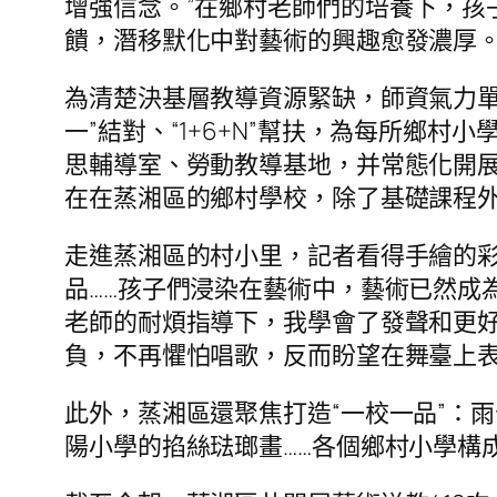
增強信念。”在鄉村老師們的培養下，孩
饋，潛移默化中對藝術的興趣愈發濃厚
為清楚決基層教導資源緊缺，師資氣力單
一”結對、“1+6+N”幫扶，為每所鄉
思輔導室、勞動教導基地，并常態化開展
在在蒸湘區的鄉村學校，除了基礎課程
走進蒸湘區的村小里，記者看得手繪的
品……孩子們浸染在藝術中，藝術已然成
老師的耐煩指導下，我學會了發聲和更好
負，不再懼怕唱歌，反而盼望在舞臺上
此外，蒸湘區還聚焦打造“一校一品”：
陽小學的掐絲琺瑯畫……各個鄉村小學構