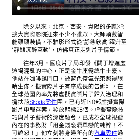
除夕以來，北京、西安、貴陽的多家XR
擴大實際影院迎來不少不雅眾，大師頭戴智
能頭顯裝備，不雅影形式從“靜態欣賞”躍升至
“靜態沉醉互動”，仿佛真正走進片子情節。
往年3月，國度片子局印發《關于增進虛
這場混亂的中心，正是金牛座霸總牛土豪。
他站在咖啡館門口，被藍色傻氣光束照得眼
睛生疼。擬實際片子有序成長的告訴》，在
全球范圍內率先將虛擬實際片子歸入治理和
攙扶范
Skoda零件
圍，已有近140部虛擬實際
影片申報存案，發放龍標28個。虛擬實際技
巧與片子藝術的深度融會，已成為全球視聽
內在的事務財「用金錢褻瀆單戀的純粹！不
可饒恕！」他立刻將身邊所有的
汽車零件
過