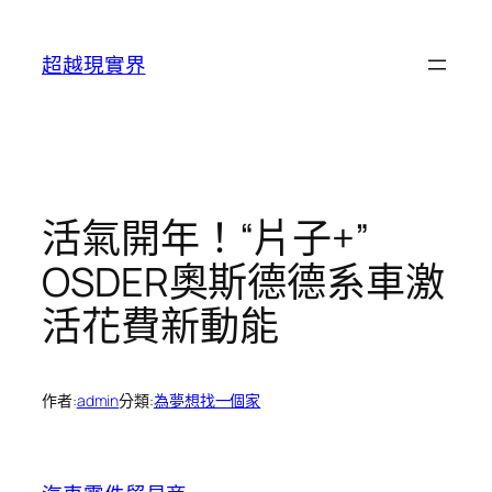
跳
至
超越現實界
主
要
內
容
活氣開年！“片子+”
OSDER奧斯德德系車激
活花費新動能
作者:
admin
分類:
為夢想找一個家