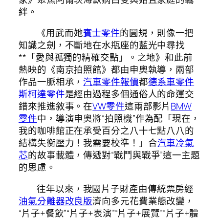
絆。
《用武而她
賓士零件
的圓規，則像一把
知識之劍，不斷地在水瓶座的藍光中尋找
**「愛與孤獨的精確交點」。之地》和此前
熱映的《南京拍照館》都由申奧執導，兩部
作品一脈相承，
汽車零件報價
都
德系車零件
斯柯達零件
是經由過程多個通俗人的命運交
錯來推進敘事。在
VW零件
這兩部影片
BMW
零件
中，導演申奧將“拍照機”作為配「現在，
我的咖啡館正在承受百分之八十七點八八的
結構失衡壓力！我需要校準！」合
汽車冷氣
芯
的故事載體，傳遞對“戰鬥與戰爭”這一主題
的思慮。
往年以來，我國片子財產由傳統票房經
油氣分離器改良版
濟向多元花費業態改變，
“片子+餐飲”“片子+表演”“片子+展覽”“片子+體