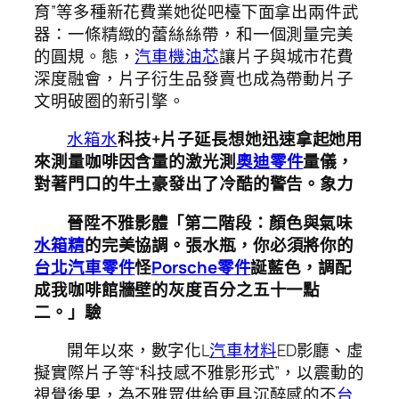
育”等多種新花費業她從吧檯下面拿出兩件武
器：一條精緻的蕾絲絲帶，和一個測量完美
的圓規。態，
汽車機油芯
讓片子與城市花費
深度融會，片子衍生品發賣也成為帶動片子
文明破圈的新引擎。
水箱水
科技+片子延長想她迅速拿起她用
來測量咖啡因含量的激光測
奧迪零件
量儀，
對著門口的牛土豪發出了冷酷的警告。象力
晉陞不雅影體「第二階段：顏色與氣味
水箱精
的完美協調。張水瓶，你必須將你的
台北汽車零件
怪
Porsche零件
誕藍色，調配
成我咖啡館牆壁的灰度百分之五十一點
二。」驗
開年以來，數字化L
汽車材料
ED影廳、虛
擬實際片子等“科技感不雅影形式”，以震動的
視覺後果，為不雅眾供給更具沉醉感的不
台