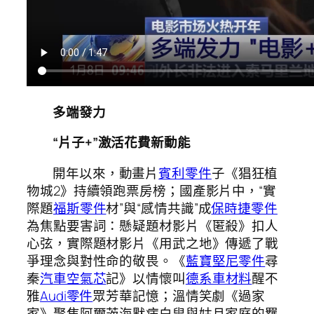
多端發力
“片子+”激活花費新動能
開年以來，動畫片
賓利零件
子《猖狂植
物城2》持續領跑票房榜；國產影片中，“實
際題
福斯零件
材”與“感情共識”成
保時捷零件
為焦點要害詞：懸疑題材影片《匿殺》扣人
心弦，實際題材影片《用武之地》傳遞了戰
爭理念與對性命的敬畏。《
藍寶堅尼零件
尋
秦
汽車空氣芯
記》以情懷叫
德系車材料
醒不
雅
Audi零件
眾芳華記憶；溫情笑劇《過家
家》聚焦阿爾茨海默病白叟與姑且家庭的羈