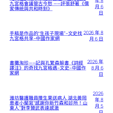
年 8
九宮格會議管古今愁 ——評張舒著《儒
月 6
家傳統與共和時刻》
日
2026 年 8
手稿是作品的“生孩子現場”–文史找
九宮格共享–中國作家網
月 6 日
2026 年
書攤淘珍——記與孔繁森躲書《詩經
8 月 6
譯注》的奇找九宮格遇–文史–中國作
家網
日
2026
濰坊醫護職員攢生果送病人 湖北黃岡
年 8
患者小蘭寫“感謝你新竹森和診所！山
月 5
東人”對李贊武表達感激
日