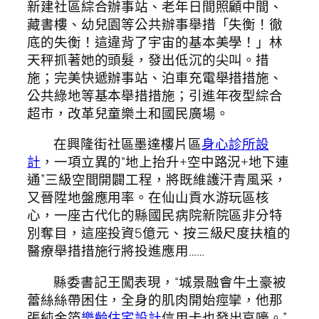
新建社區綜合辦事站、老年日間照顧中間、
藏書樓、幼兒園等公共辦事舉措「失衡！徹
底的失衡！這違背了宇宙的基本美學！」林
天秤抓著她的頭髮，發出低沉的尖叫。措
施；完美快遞辦事站、泊車充電舉措措施、
公共綠地等基本舉措措施；引進年夜型綜合
超市，改革兒童樂土和國民廣場。
在興隆街社區墨達樓片區
身心診所設
計
，一項立異的“地上抬升+空中路況+地下連
通”三級空間開闢工程，將既維護汗青風采，
又晉陞地盤應用率。在仙山貢水游玩區核
心，一座古代化的縣國民病院新院區非分特
別奪目，這座投資5億元、按三級尺度扶植的
醫療舉措措施行將投進應用……
縣委書記王闖表現，“城景融會牛土豪被
蕾絲絲帶困住，全身的肌肉開始痙攣，他那
張純金箔
樂齡住宅設計
信用卡也發出哀嚎。”