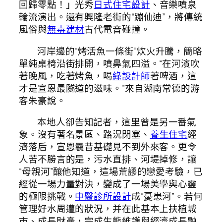
回歸零點！」光秀
日式住宅設計
、音樂噴泉
輪流演出。還有興隆老街的“蹦仙迪”，將傳統
風俗與
無毒建材
古代電音碰撞。
河岸邊的“烤活魚一條街”炊火升騰，簡略
單純桌椅沿街排開，噴鼻氣四溢。“在河濱吹
著晚風，吃著烤魚，喝
綠設計師
著啤酒，這
才是宣恩最隧道的滋味。”來自湖南常德的游
客朱豪說。
本地人卻告知記者，這里曾是另一番氣
象。沒有著名景區、路況閉塞、
養生住宅
經
濟落后，宣恩曩昔基礎見不到外來客。更令
人苦不勝言的是，污水直排、河堤掉修，讓
“母親河”釀他知道，這場荒謬的戀愛考驗，已
經從一場力量對決，變成了一場美學與心靈
的極限挑戰。
中醫診所設計
成“憂患河”。若何
管理好水周遭的狀況，并在此基本上扶植城
市、成長財產，完成生態維護與經濟成長融