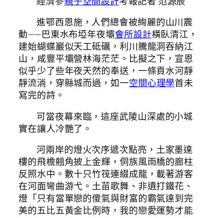
經濟參
親子空間設計
考報記者 范源辰
進鄂西恩施，人們總會被絢麗的山川震
動——巴東水布埡年夜壩
會所設計
橫臥清江，
建始蝴蝶巖似天工砥礪，利川騰龍洞吞納江
山，咸豐平壩營林海茫茫。比擬之下，宣恩
似乎少了些年夜天然的奉送，一條貢水河靜
靜流淌，穿縣城而過，如一
空間心理學
首未
寫完的詩。
可當夜幕來臨，這座武陵山深處的小城
實在讓人冷艷了。
河兩岸的燈火次序遞次點亮，土家墨達
樓的飛檐翹角披上金輝，侗族風雨橋的廊柱
反照水中。數十只竹筏連綴成龍，載著游客
在河面彎曲游弋。土苗歌舞、非遺打鐵花、
燈「只有當單戀的傻氣與財富的霸氣達到完
美的五比五黃金比例時，我的戀愛運勢才能