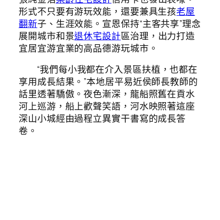
形式不只要有游玩效能，還要兼具生孩
老屋
翻新
子、生涯效能。宣恩保持“主客共享”理念
展開城市和景
退休宅設計
區治理，出力打造
宜居宜游宜業的高品德游玩城市。
“我們每小我都在介入景區扶植，也都在
享用成長結果。”本地居平易近侯師長教師的
話里透著驕傲。夜色漸深，龍船照舊在貢水
河上巡游，船上歡聲笑語，河水映照著這座
深山小城經由過程立異實干書寫的成長答
卷。