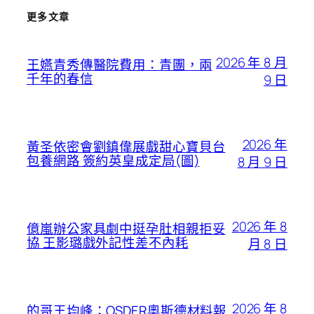
更多文章
2026 年 8 月
王嬿青秀傳醫院費用：青團，兩
千年的春信
9 日
2026 年
黃圣依密會劉鎮偉展戲甜心寶貝台
包養網路 簽約英皇成定局(圖)
8 月 9 日
2026 年 8
億嵐辦公家具劇中挺孕肚相親拒妥
協 王影璐戲外記性差不內耗
月 8 日
2026 年 8
的哥王均峰：OSDER奧斯德材料報