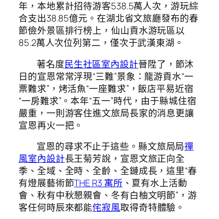
年，本地累計招待游客538.5萬人次，游玩綜
合支出38.85億元。在湖北省文旅廳發布的春
節儉外景區排行榜上，仙山貢水游玩區以
85.2萬人次位列第二，僅次于武漢東湖。
著名度
民生社區室內設計
晉陞了，節沐
日的宣恩常常浮現“三難”景象：龍游貢水“一
票難求”，烤活魚“一座難求”，飯店平易近宿
“一房難求”。本年“五一”時代，由于縣城住宿
嚴重，一則游客住進文旅局長家的消息更讓
宣恩再火一把。
宣恩的尋求不止于這些。縣文旅局局
禪
風室內設計
長王菊芳說，宣恩文旅正向全
季、全域、全時、全齡、全鏈成長，這里“春
有燈展藝術節
THE R3 寓所
、夏有水上活動
會、秋有中秋懇親會、冬有白柚文明節”，游
客任何時辰來都能
侘寂風
取得奇特體驗。