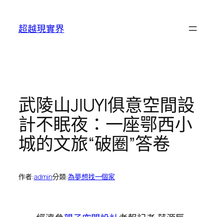
跳
至
超越現實界
主
要
內
容
武陵山JIUYI俱意空間設
計不眠夜：一座鄂西小
城的文旅“破圈”答卷
作者:
admin
分類:
為夢想找一個家