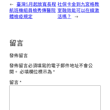
←
臺灣5月起放寬長程
社保卡金到九宮格教
航班機組員檢秀傳醫院
室融效能可以在線激
體檢疫規定
活嗎？
→
留言
發佈留言
發佈留言必須填寫的電子郵件地址不會公
開。
必填欄位標示為
*
留言
*