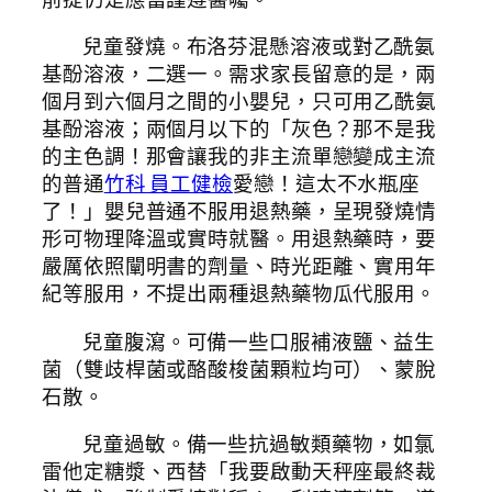
兒童發燒。布洛芬混懸溶液或對乙酰氨
基酚溶液，二選一。需求家長留意的是，兩
個月到六個月之間的小嬰兒，只可用乙酰氨
基酚溶液；兩個月以下的「灰色？那不是我
的主色調！那會讓我的非主流單戀變成主流
的普通
竹科 員工健檢
愛戀！這太不水瓶座
了！」嬰兒普通不服用退熱藥，呈現發燒情
形可物理降溫或實時就醫。用退熱藥時，要
嚴厲依照闡明書的劑量、時光距離、實用年
紀等服用，不提出兩種退熱藥物瓜代服用。
兒童腹瀉。可備一些口服補液鹽、益生
菌（雙歧桿菌或酪酸梭菌顆粒均可）、蒙脫
石散。
兒童過敏。備一些抗過敏類藥物，如氯
雷他定糖漿、西替「我要啟動天秤座最終裁