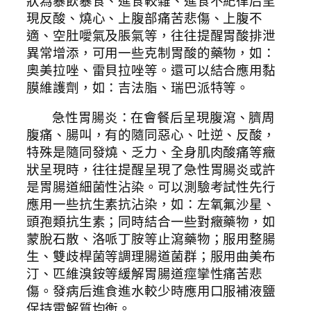
狀為暴飲暴食、進食較雜、進食不紀律后呈
現反酸、燒心、上腹部痛苦悲傷、上腹不
適、空肚噯氣及脹氣等，往往提醒胃酸排泄
異常增添，可用一些克制胃酸的藥物，如：
奧美拉唑、雷貝拉唑等。還可以結合應用黏
膜維護劑，如：吉法脂、瑞巴派特等。
急性胃腸炎：在會餐后呈現腹瀉、臍周
腹痛、腸叫，有的隨同惡心、吐逆、反酸，
特殊是隨同發燒、乏力、全身肌肉酸痛等癥
狀呈現時，往往提醒呈現了急性胃腸炎或許
是胃腸道細菌性沾染。可以測驗考試性先行
應用一些抗生素抗沾染，如：左氧氟沙星、
頭孢類抗生素；同時結合一些對癥藥物，如
蒙脫石散、洛哌丁胺等止瀉藥物；服用整腸
生、雙歧桿菌等調理腸道菌群；服用曲美布
汀、匹維溴銨等緩解胃腸道痙攣性痛苦悲
傷。發病后進食進水較少時應用口服補液鹽
保持電解質均衡。