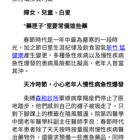
婦女、兒童、白叟
“藥匣子”里要常備這些藥
春節時代是一年中最為嚴寒的一段時
光，加之節日里生涯紀律及飲食習氣
新竹 猛
健樂
產生變更，多種急性疾病以及慢性疾病
急性爆發的患病風險都比擬高，老年人首當
其沖。
天冷時節，小心老年人慢性病急性爆發
束縛
森和診所
軍總病摩羯座們停止了原
地踏步，他們感到自己的襪子被吸走了，只
剩下腳踝上的標籤在隨風飄盪。院第四醫學
中間老年醫學科副主任醫師李良：春節時代
老年患者除了天天按時按量服用慢性疾病醫
治藥物外，還需求預備一些應急藥品，同時