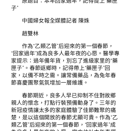
原題目：本年回家過年，記得提上“藥匣
子”
中國婦女報全媒體記者 陳姝
趙雙林
作為“乙類乙管”后迎來的第一個春節，
“回家過年”成為良多人最年夜的心愿。醫學專
家提示：過年備年貨，別忘了進級家里的“藥
匣子”。春節返鄉時，記得帶上“藥匣子”回
家，以備不時之需。讓常備藥品，為兔年春
節喜慶團聚氣氛增加一層維護。
春節期近，良多人早已抑制不住對故鄉
親人的懷念，打點行裝預備動身了。三年的
新冠疫情讓太多的家庭體驗了佳節難聚的痛
楚，是以這個開放的春節尤顯可貴。作為“乙
類乙管”后迎來的第一個春節，“回家過年”成