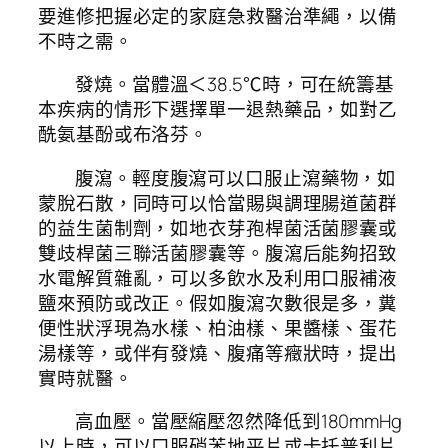
要進修把握必定的家庭急救醫治準繩，以備
不時之需。
發燒。當體溫＜38.5℃時，可在統籌基
本疾病的情形下選擇單一退熱藥品，如對乙
酰氨基酚或布洛芬。
腹瀉。輕度腹瀉可以口服止瀉藥物，如
蒙脫石散，同時可以恰當賜與調理腸道菌群
的益生菌制劑，如地衣芽孢桿菌活菌膠囊或
雙歧桿菌三聯活菌膠囊等。腹瀉后能夠招致
水電解質雜亂，可以多飲水及利用口服補液
鹽來預防或改正。假如腹瀉次數很是多，糞
便性狀浮現為水樣、柏油樣、果醬樣、蛋花
湯樣等，或伴有發燒、腹痛等癥狀時，提出
實時就醫。
高血壓。當壓縮壓忽然降低到180mmHg
以上時，可以口服硝苯地平片或卡托普利片