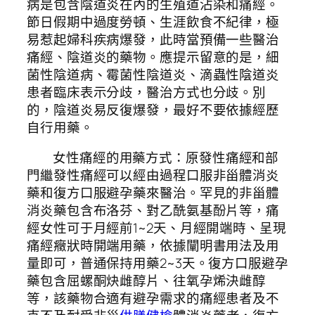
病是包含陰道炎在內的生殖道沾染和痛經。
節日假期中過度勞頓、生涯飲食不紀律，極
易惹起婦科疾病爆發，此時當預備一些醫治
痛經、陰道炎的藥物。應提示留意的是，細
菌性陰道病、霉菌性陰道炎、滴蟲性陰道炎
患者臨床表示分歧，醫治方式也分歧。別
的，陰道炎易反復爆發，最好不要依據經歷
自行用藥。
女性痛經的用藥方式：原發性痛經和部
門繼發性痛經可以經由過程口服非甾體消炎
藥和復方口服避孕藥來醫治。罕見的非甾體
消炎藥包含布洛芬、對乙酰氨基酚片等，痛
經女性可于月經前1~2天、月經開端時、呈現
痛經癥狀時開端用藥，依據闡明書用法及用
量即可，普通保持用藥2~3天。復方口服避孕
藥包含屈螺酮炔雌醇片、往氧孕烯決雌醇
等，該藥物合適有避孕需求的痛經患者及不