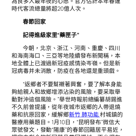
為良多人最年夜的心愿。官方估計本年春運
時代客流總量將超20億人次。
春節回家
記得進級家里“藥匣子”
今朝，北京、浙江、河南、重慶、四川
和海南海口、三亞等地陸續發布新聞稱，本
地全體上已渡過新冠疫感情染岑嶺。但是新
冠病毒并未消散，防疫在各地還是重頭戲。
“返鄉者不要幫襯著興奮，要了解本身能
夠給親人和故鄉增添沾染的風險，要采取舉
動對沖這個風險。”舉世時報前總編纂胡錫進
不久前曾提議，從年夜城市返鄉的人帶退燒
藥和抗原回家，緩解鄉
新竹 肺功能
村城鎮的
醫療用藥題目。1月10日，“昆明發布”微信大
眾號發文，發動“陽康”的春節回籍居平易近，