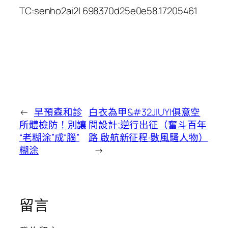
TC:senho2ai2l 698370d25e0e58.17205461
←
早預森和診
白衣為甲&#32JIUYI俱意空
所體檢防！別讓
間設計;逆行出征（奮斗百年
“老糊涂”成“腦”
路 啟航新征程·數風騷人物）
糊涂
→
留言