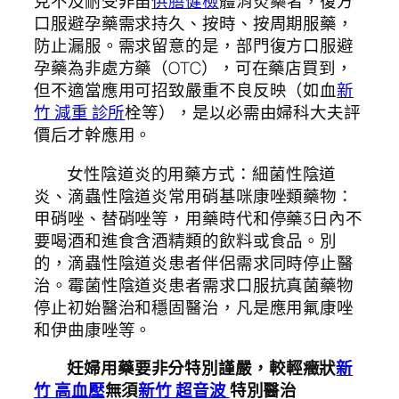
克不及耐受非甾
供膳健檢
體消炎藥者，復方
口服避孕藥需求持久、按時、按周期服藥，
防止漏服。需求留意的是，部門復方口服避
孕藥為非處方藥（OTC），可在藥店買到，
但不適當應用可招致嚴重不良反映（如血
新
竹 減重 診所
栓等），是以必需由婦科大夫評
價后才幹應用。
女性陰道炎的用藥方式：細菌性陰道
炎、滴蟲性陰道炎常用硝基咪康唑類藥物：
甲硝唑、替硝唑等，用藥時代和停藥3日內不
要喝酒和進食含酒精類的飲料或食品。別
的，滴蟲性陰道炎患者伴侶需求同時停止醫
治。霉菌性陰道炎患者需求口服抗真菌藥物
停止初始醫治和穩固醫治，凡是應用氟康唑
和伊曲康唑等。
妊婦用藥要非分特別謹嚴，較輕癥狀
新
竹 高血壓
無須
新竹 超音波
特別醫治