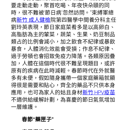
要走動走動，聚首吃喝、年夜快朵頤的同
時，很不難被‘節日病’忽然訪問。”束縛軍總
病
新竹 成人健檢
院第四醫學中間養分科主任
劉玲英表現，節日家庭菜肴多是以高卵白、
高脂肪為主的葷菜，蔬菜、生果、奶豆制品
類占的比例會減小，加之飲食不紀律或暴飲
暴食，人體消化效能會受損；作息不紀律、
過于勞頓也會招致免疫力降落。各類原因疊
加，人體在這個時代很不難呈現題目，或許
原有的疾病在此時減輕。春節時代在外就醫
多有未便，假如隨身攜帶一個家庭藥箱就顯
得很是需要和貼心，齊全的藥品不只供本身
應用，也可為家人的姑且身材
新竹 HPV疫苗
不適供給緩解計劃，為喜慶的節日氣氛增加
一層維護。
春節“藥匣子”