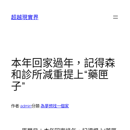
跳
至
超越現實界
主
要
內
容
本年回家過年，記得森
和診所減重提上“藥匣
子”
作者:
admin
分類:
為夢想找一個家