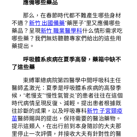
應備哪些藥品
那么，在春節時代都不難產生哪些身材
不適？
新竹 出國備藥
“藥匣子”里又應備哪些
藥品？呈現
新竹 職業醫學科
什么情形需求吃
哪些藥？我們無妨聽聽專家們給出的這些用
藥提出。
呼吸體系疾病在夏季高發，藥箱中缺不
了這些藥
束縛軍總病院第四醫學中間呼吸科主任
醫師孟激光：夏季是呼吸體系疾病的高發季
候，“老慢支”“慢性氣管炎”的患者往往在這個
時代病情呈現反復、減輕。提出患者根據既
往診斷的成果，以及呼吸專科
新竹 子宮頸疫
苗
醫師賜與的提出，保持需要的醫治藥物。
提示這類人，在出行前到本身隨診的大夫那
里停止一次評價，并接收大夫有針對性的醫