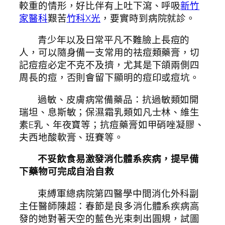
較重的情形，好比伴有上吐下瀉、呼吸
新竹
家醫科
艱苦
竹科X光
，要實時到病院就診。
青少年以及日常平凡不難臉上長痘的
人，可以隨身備一支常用的祛痘類藥膏，切
記痘痘必定不克不及擠，尤其是下頜兩側四
周長的痘，否則會留下顯明的痘印或痘坑。
過敏、皮膚病常備藥品：抗過敏類如開
瑞坦、息斯敏；保濕霜乳類如凡士林、維生
素E乳、年夜寶等；抗痘藥膏如甲硝唑凝膠、
夫西地酸軟膏、班賽等。
不妥飲食易激發消化體系疾病，提早備
下藥物可完成自治自救
束縛軍總病院第四醫學中間消化外科副
主任醫師陳超：春節是良多消化體系疾病高
發的她對著天空的藍色光束刺出圓規，試圖