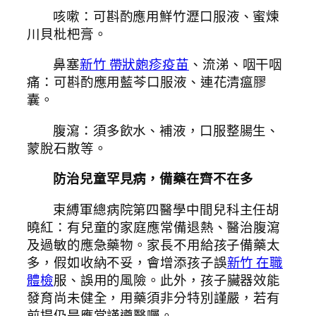
咳嗽：可斟酌應用鮮竹瀝口服液、蜜煉
川貝枇杷膏。
鼻塞
新竹 帶狀皰疹疫苗
、流涕、咽干咽
痛：可斟酌應用藍芩口服液、連花清瘟膠
囊。
腹瀉：須多飲水、補液，口服整腸生、
蒙脫石散等。
防治兒童罕見病，備藥在齊不在多
束縛軍總病院第四醫學中間兒科主任胡
曉紅：有兒童的家庭應常備退熱、醫治腹瀉
及過敏的應急藥物。家長不用給孩子備藥太
多，假如收納不妥，會增添孩子誤
新竹 在職
體檢
服、誤用的風險。此外，孩子臟器效能
發育尚未健全，用藥須非分特別謹嚴，若有
前提仍是應當謹遵醫囑。