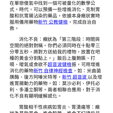
在單戀傻氣中找到一個可被量化的數學公
式。時代，可以預備一些增進消化、克制胃
酸和抗胃腸沾染的藥品，依據本身癥狀實時
服用備用藥物
新竹 公教健檢
，完成自治自
救。
消化不良：癥狀為「第三階段：時間與
空間的絕對對稱。你們必須同時在十點零三
分零五秒，將對方送給我的禮物，放置在吧
檯的黃金分割點上。」飯后上腹飽脹、打
嗝、噯氣或食欲不
超音波健檢
振，可用增進
消化的藥物
新竹 自律神經檢查
，如：米曲菌
胰酶、復方阿嗪米特等，
新竹 超音波
以及增
進胃腸動力的藥物，如：莫沙必利、伊托必
利、多潘立酮等。兩者相聯合應用，對于消
化不良有顯明緩解感化。
胃酸相干性疾病如胃炎、胃潰瘍等：癥