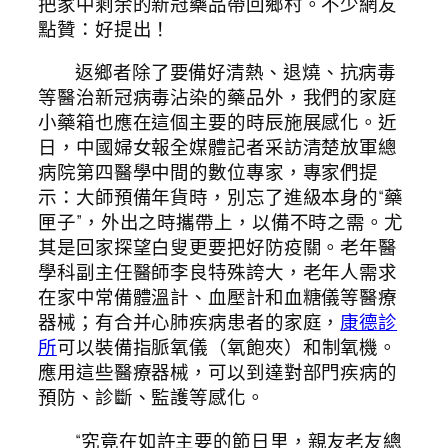
把家中剩余的新冠藥品帶回鄉村。不少網友
點贊：好提出！
返鄉者除了要備好清熱、退燒、抗病毒
等醫治新冠病毒沾染的藥品外，我們的家庭
小藥箱也應在這個主要的時辰施展感化。近
日，中國婦女報全媒體記者采訪清楚放軍總
病院第四醫學中間的數位專家，專家們提
示：大師預備年貨時，別忘了進級本身的“藥
匣子”，外出之時攜帶上，以備不時之需。尤
其是回家探望白叟更要把好防疫關。老年醫
學科副主任醫師李良特殊誇大，老年人需求
在家中常備體溫計、血壓計和血糖儀等醫療
器械；有合并心肺疾病患者的家庭，
康德診
所
可以裝備指脈氧儀（氧飽夾）和制氧機。
應用這些醫療器械，可以到達對部門疾病的
預防、診斷、監護等感化。
“究竟在如許主要的節日里，親友老友總