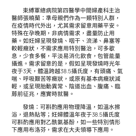
束縛軍總病院第四醫學中間婦產科主治
醫師張曉蘭：準母親們作為一類特別人群，
在疫情時代外出，尤其需求留意用藥平安。
特殊在孕晚期，非病情需求，盡量防止用
藥。如妊婦呈現發燒、咽干、流涕、鼻塞等
較輕癥狀，不需求應用特別醫治，可多歇
息，少食多餐，平淡易消化飲食，包管能量
攝進。需求留意的是，假如呈現發燒時光年
夜于3天，體溫跨越38.5攝氏度，有頭痛、氣
喘、呼吸艱苦等癥狀，或原有基本病癥狀減
輕，或呈現胎動異常、陰道出血、腹痛、臨
蓐前征兆，應實時就醫。
發燒：可斟酌應用物理降溫，如溫水擦
浴，退熱貼等；妊婦體溫年夜于38.5攝氏度
可斟酌應用對乙酰氨基酚，如一些特別情形
下應用布洛芬，需求在大夫領導下應用。