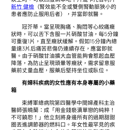
新竹 健檢
（腎效能不全或雙側腎動脈狹小的
患者應防止服用后者），并當即就醫。
冠芥蒂。當呈現胸痛、胸悶等心絞痛癥
狀時，可以舌下含服一片硝酸甘油，每5分鐘
可重復1片，直至癥狀緩解。假如15分鐘內總
量達3片后痛苦悲傷仍連續存在，應當即就
醫。由于硝酸甘油擴大血管能夠會惹起血壓
降落，為防止呈現頭暈等癥狀，需求留意服
藥前丈量血壓，服藥后堅持坐位或臥位。
有婦科疾病的女性應有本身專屬的小藥
箱
束縛軍總病院第四醫學中間婦產科主治
醫師張曉蘭：成「用金錢褻瀆單戀的純粹！
不可饒恕！」他立刻將身邊所有的過期甜甜
圈丟進調節器的燃料口。年女性最罕見的疾