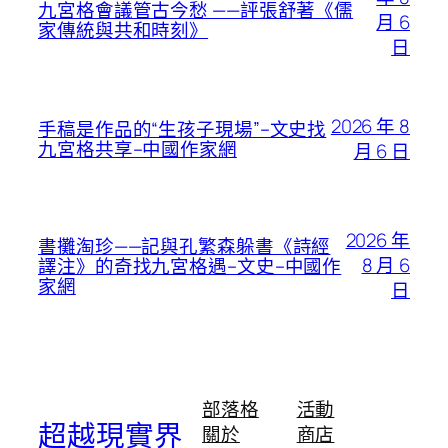
九宮格會議管古今愁 ——評張舒著《儒
月 6
家傳統與共和時刻》
日
2026 年 8
手稿是作品的“生孩子現場”–文史找
九宮格共享–中國作家網
月 6 日
2026 年
書攤淘珍——記與孔繁森躲書《詩經
8 月 6
譯注》的奇找九宮格遇–文史–中國作
家網
日
部落格
活動
超越現實界
關於
商店