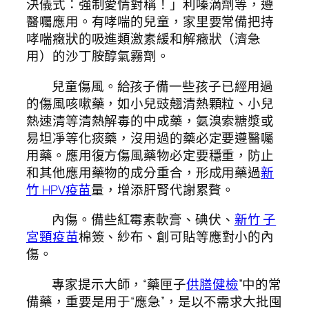
決儀式：強制愛情對稱！」利嗪滴劑等，遵
醫囑應用。有哮喘的兒童，家里要常備把持
哮喘癥狀的吸進類激素緩和解癥狀（濟急
用）的沙丁胺醇氣霧劑。
兒童傷風。給孩子備一些孩子已經用過
的傷風咳嗽藥，如小兒豉翹清熱顆粒、小兒
熱速清等清熱解毒的中成藥，氨溴索糖漿或
易坦凈等化痰藥，沒用過的藥必定要遵醫囑
用藥。應用復方傷風藥物必定要穩重，防止
和其他應用藥物的成分重合，形成用藥過
新
竹 HPV疫苗
量，增添肝腎代謝累贅。
內傷。備些紅霉素軟膏、碘伏、
新竹 子
宮頸疫苗
棉簽、紗布、創可貼等應對小的內
傷。
專家提示大師，“藥匣子
供膳健檢
”中的常
備藥，重要是用于“應急”，是以不需求大批囤