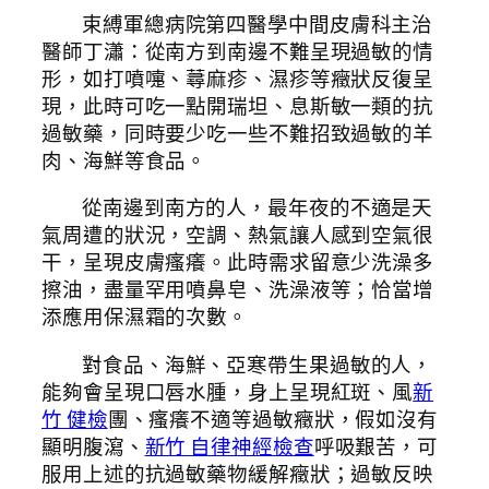
束縛軍總病院第四醫學中間皮膚科主治
醫師丁瀟：從南方到南邊不難呈現過敏的情
形，如打噴嚏、蕁麻疹、濕疹等癥狀反復呈
現，此時可吃一點開瑞坦、息斯敏一類的抗
過敏藥，同時要少吃一些不難招致過敏的羊
肉、海鮮等食品。
從南邊到南方的人，最年夜的不適是天
氣周遭的狀況，空調、熱氣讓人感到空氣很
干，呈現皮膚瘙癢。此時需求留意少洗澡多
擦油，盡量罕用噴鼻皂、洗澡液等；恰當增
添應用保濕霜的次數。
對食品、海鮮、亞寒帶生果過敏的人，
能夠會呈現口唇水腫，身上呈現紅斑、風
新
竹 健檢
團、瘙癢不適等過敏癥狀，假如沒有
顯明腹瀉、
新竹 自律神經檢查
呼吸艱苦，可
服用上述的抗過敏藥物緩解癥狀；過敏反映