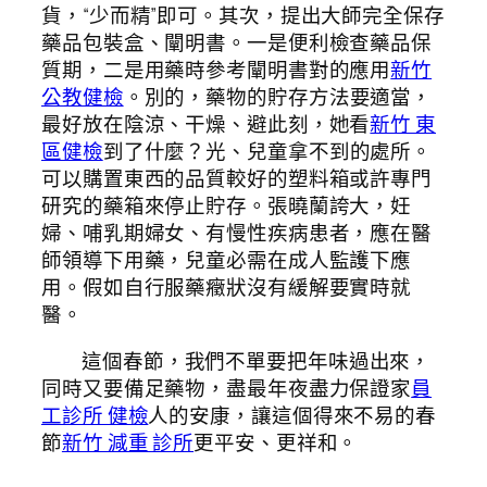
貨，“少而精”即可。其次，提出大師完全保存
藥品包裝盒、闡明書。一是便利檢查藥品保
質期，二是用藥時參考闡明書對的應用
新竹
公教健檢
。別的，藥物的貯存方法要適當，
最好放在陰涼、干燥、避此刻，她看
新竹 東
區健檢
到了什麼？光、兒童拿不到的處所。
可以購置東西的品質較好的塑料箱或許專門
研究的藥箱來停止貯存。張曉蘭誇大，妊
婦、哺乳期婦女、有慢性疾病患者，應在醫
師領導下用藥，兒童必需在成人監護下應
用。假如自行服藥癥狀沒有緩解要實時就
醫。
這個春節，我們不單要把年味過出來，
同時又要備足藥物，盡最年夜盡力保證家
員
工診所 健檢
人的安康，讓這個得來不易的春
節
新竹 減重 診所
更平安、更祥和。