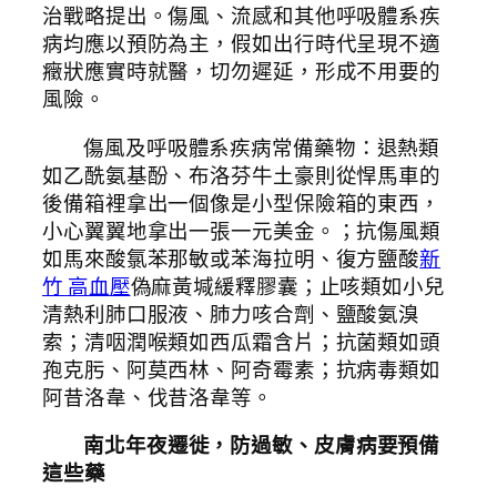
治戰略提出。傷風、流感和其他呼吸體系疾
病均應以預防為主，假如出行時代呈現不適
癥狀應實時就醫，切勿遲延，形成不用要的
風險。
傷風及呼吸體系疾病常備藥物：退熱類
如乙酰氨基酚、布洛芬牛土豪則從悍馬車的
後備箱裡拿出一個像是小型保險箱的東西，
小心翼翼地拿出一張一元美金。；抗傷風類
如馬來酸氯苯那敏或苯海拉明、復方鹽酸
新
竹 高血壓
偽麻黃堿緩釋膠囊；止咳類如小兒
清熱利肺口服液、肺力咳合劑、鹽酸氨溴
索；清咽潤喉類如西瓜霜含片；抗菌類如頭
孢克肟、阿莫西林、阿奇霉素；抗病毒類如
阿昔洛韋、伐昔洛韋等。
南北年夜遷徙，防過敏、皮膚病要預備
這些藥