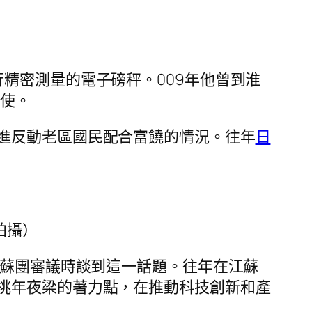
精密測量的電子磅秤。009年他曾到淮
唆使。
進反動老區國民配合富饒的情況。往年
日
拍攝）
江蘇團審議時談到這一話題。往年在江蘇
挑年夜梁的著力點，在推動科技創新和產