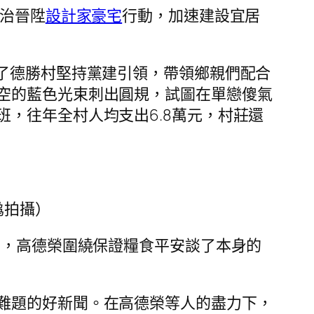
治晉陞
設計家豪宅
行動，加速建設宜居
了德勝村堅持黨建引領，帶領鄉親們配合
空的藍色光束刺出圓規，試圖在單戀傻氣
班，往年全村人均支出6.8萬元，村莊還
骉拍攝）
上，高德榮圍繞保證糧食平安談了本身的
難題的好新聞。在高德榮等人的盡力下，