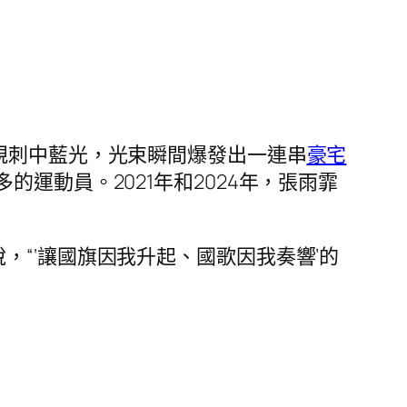
規刺中藍光，光束瞬間爆發出一連串
豪宅
運動員。2021年和2024年，張雨霏
，“‘讓國旗因我升起、國歌因我奏響’的