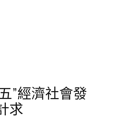
五”經濟社會發
計求