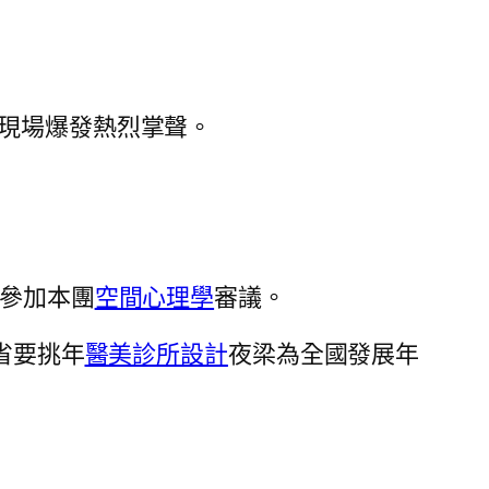
現場爆發熱烈掌聲。
年參加本團
空間心理學
審議。
省要挑年
醫美診所設計
夜梁為全國發展年