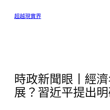
跳
至
超越現實界
主
要
內
容
時政新聞眼丨經濟
展？習近平提出明確