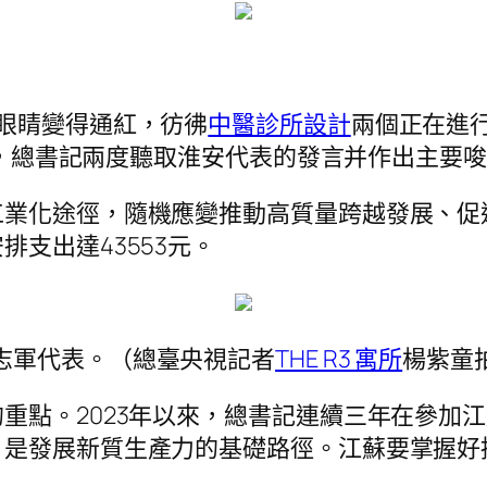
眼睛變得通紅，彷彿
中醫診所設計
兩個正在進行
期間，總書記兩度聽取淮安代表的發言并作出主要
工業化途徑，隨機應變推動高質量跨越發展、促
支出達43553元。
志軍代表。（總臺央視記者
THE R3 寓所
楊紫童
重點。2023年以來，總書記連續三年在參加
，是發展新質生產力的基礎路徑。江蘇要掌握好