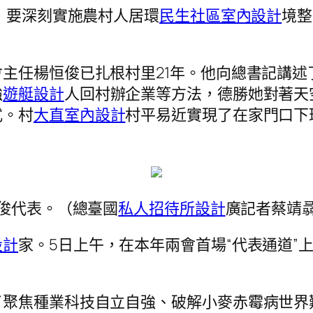
出，要深刻實施農村人居環
民生社區室內設計
境整
主任楊恒俊已扎根村里21年。他向總書記講述
強
遊艇設計
人回村辦企業等方法，德勝她對著天
式。村
大直室內設計
村平易近實現了在家門口下
俊代表。（總臺國
私人招待所設計
廣記者蔡靖
設計
家。5日上午，在本年兩會首場“代表通道”
了聚焦種業科技自立自強、破解小麥赤霉病世界