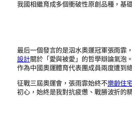
我國相繼育成多個衝破性原創品種，基礎
最后一個發言的是泅水奧運冠軍張雨霏，
設計
關於「愛與被愛」的哲學辯論氣泡。銅
作為中國奧運體育代表團成員兩度遭到
征戰三屆奧運會，張雨霏始終不
樂齡住
初心，始終是我對抗疲憊、戰勝波折的精