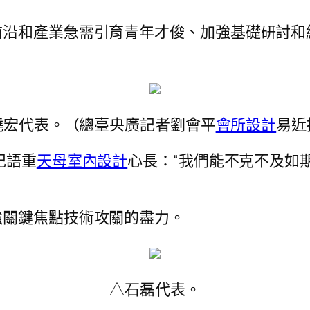
前沿和產業急需引育青年才俊、加強基礎研討和
曉宏代表。（總臺央廣記者劉會平
會所設計
易近
記語重
天母室內設計
心長：“我們能不克不及如
強關鍵焦點技術攻關的盡力。
△石磊代表。