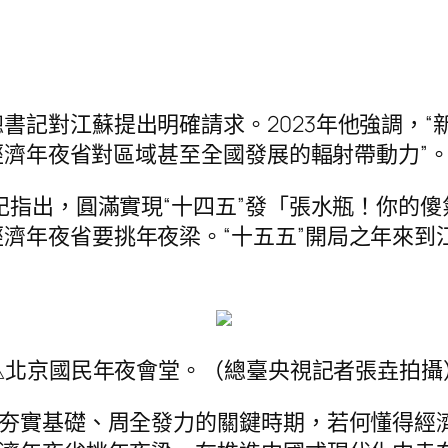
書記對江蘇提出明確請求。2023年他強調，
揮經濟年夜省對區域甚至全國發展的輻射帶動力”
書記指出，圓滿實現“十四五”發「張水瓶！你的
濟年夜省要挑年夜梁。“十五五”開局之年來到
△北京國民年夜會堂。（總臺央視記者張垚拍攝
化夯實基礎、周全發力的關鍵時期，若何懂得經