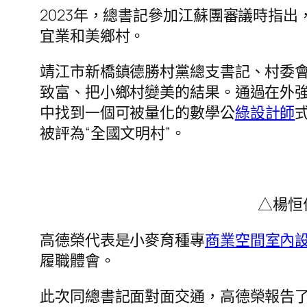
2023年，總書記參加江蘇團審議時指
宜業和美鄉村。
靖江市新橋鎮德勝村黨總支書記、村委會
致富、把小鄉村變美的結果。通過在外
中找到一個可被量化的數學公
綠設計師
被評為“全國文明村”。
△楊恒
高德榮代表是小麥育種專
商業空間室內
履職體會。
此次同總書記面對面交通，高德榮報告