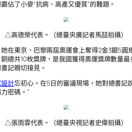
霸佔了小麥“抗病、高產又優質”的難題。
△高德榮代表。（總臺央廣記者馬喆拍攝）
她在東京、巴黎兩屆奧運會上奪得2金3銀5圓
總共10枚獎牌，是我國獲得奧運獎牌數量最多的
總書記親切接見。
宅設計
忘初心。在5日的審議現場，她對總書記說
力密碼。”
△張雨霏代表。（總臺央視記者史偉拍攝）