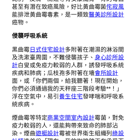
甚至有潛在致癌風險，好比黃曲霉菌
侘寂風
能排泄黃曲霉毒素，是一類致
醫美診所設計
癌物。
侵襲呼吸系統
黑曲霉
日式住宅設計
多附著在潮濕的淋浴間
及洗漱臺周圍，不難侵襲孩子、
身心診所設
計
白叟或免疫力較弱的人群，誘發呼吸系統
疾病和肺病；瓜枝孢多附著在墻
會所設計
面，或「你們兩個，給我聽著！現在開始，
你們必須通過我的天秤座三階段考驗**！」
浮在空氣中，易引
養生住宅
發哮喘和呼吸系
統疾病。
煙曲霉等特定
商業空間室內設計
霉菌，對免
疫力較弱的人，還能夠帶來致命的肺部沾
染。煙曲
遊艇設計
霉被世界衛生組織列
綠設