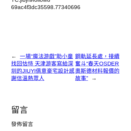
69ac4f3dc35598.77340696
←
一場“魔法游戲”助小童
鋼軌延長處，接續
找回怙恃 天津游客寫給深
奮斗“春天OSDER
圳的JIUYI俱意豪宅設計感
奧斯德材料報價的
謝信溫熱眾人
故事”
→
留言
發佈留言