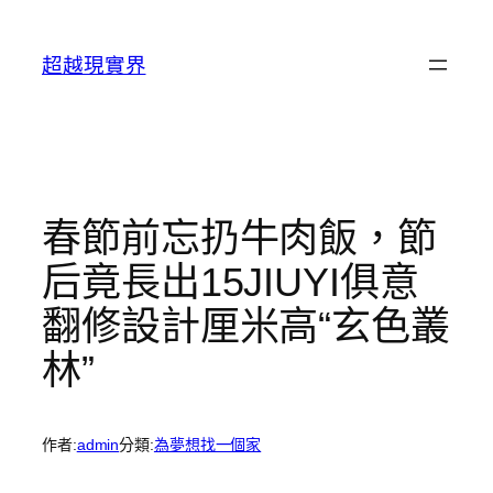
跳
至
超越現實界
主
要
內
容
春節前忘扔牛肉飯，節
后竟長出15JIUYI俱意
翻修設計厘米高“玄色叢
林”
作者:
admin
分類:
為夢想找一個家