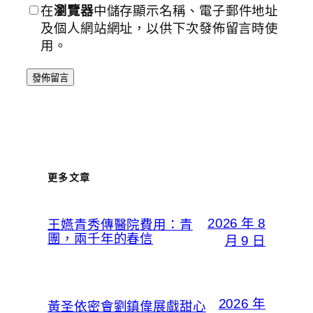
在
瀏覽器
中儲存顯示名稱、電子郵件地址
及個人網站網址，以供下次發佈留言時使
用。
更多文章
2026 年 8
王嬿青秀傳醫院費用：青
團，兩千年的春信
月 9 日
2026 年
黃圣依密會劉鎮偉展戲甜心