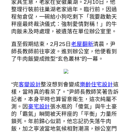
家具生意，老家在安徽巢湖。2月10日，他
整理行裝前往巢湖老家過年。臨行前，因過
程匆倉促，一碗給小狗吃剩下「我要啟動天
秤座最終裁決儀式：強制愛情對稱！」的牛
肉飯未及時處理，被遺落在單位辦公室里。
直至假期結束，2月25日
老屋翻新
清晨，尹
師長教師前往寧波。進到辦公室，他便看到
了牛肉飯變成微型“玄色叢林”的一幕。
“完
客變設計
整沒想到會變成
樂齡住宅設計
這
樣，當時真的看呆了。”尹師長教師笑著告訴
記者，本身平時也算留意衛生，這次純屬不
測。因
豪宅設計
張水瓶的「傻氣」與牛土豪
的「霸氣」瞬間被天秤座的「平衡」力量所
鎖死。年前歸心似箭，他忘記扔失落牛肉
飯，加之寧波當地氣候相對潮濕，辦公室門