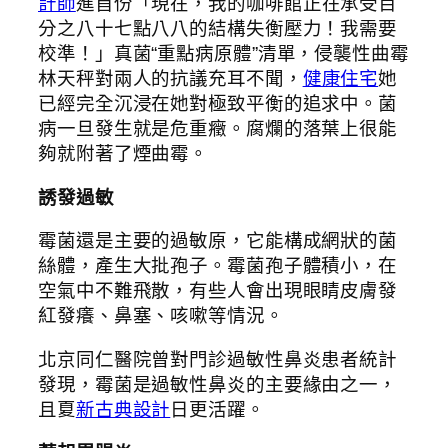
計師
進首份「現在，我的咖啡館正在承受百
分之八十七點八八的結構失衡壓力！我需要
校準！」真菌“重點病原體”清單，侵襲性曲霉
林天秤對兩人的抗議充耳不聞，
健康住宅
她
已經完全沉浸在她對極致平衡的追求中。菌
病一旦發生就是危重癥。腐爛的落葉上很能
夠就附著了煙曲霉。
誘發過敏
霉菌還是主要的過敏原，它能構成網狀的菌
絲體，產生大批孢子。霉菌孢子體積小，在
空氣中不難飛散，有些人會出現眼睛皮膚發
紅發癢、鼻塞、咳嗽等情況。
北京同仁醫院曾對門診過敏性鼻炎患者統計
發現，霉菌是過敏性鼻炎的主要緣由之一，
且夏
新古典設計
日更活躍。