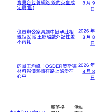
寶貝台包養網路 簽約英皇成
8 月 9
定局(圖)
日
2026 年
億嵐辦公家具劇中挺孕肚相
親拒妥協 王影璐戲外記性差
8 月 8
不內耗
日
2026 年
的哥王均峰：OSDER奧斯德
材料報價熱情在路上酷愛在
8 月 8
心中
日
部落格
活動