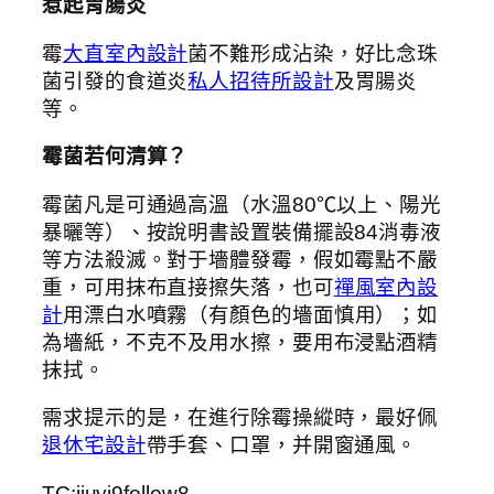
惹起胃腸炎
霉
大直室內設計
菌不難形成沾染，好比念珠
菌引發的食道炎
私人招待所設計
及胃腸炎
等。
霉菌若何清算？
霉菌凡是可通過高溫（水溫80℃以上、陽光
暴曬等）、按說明書設置裝備擺設84消毒液
等方法殺滅。對于墻體發霉，假如霉點不嚴
重，可用抹布直接擦失落，也可
禪風室內設
計
用漂白水噴霧（有顏色的墻面慎用）；如
為墻紙，不克不及用水擦，要用布浸點酒精
抹拭。
需求提示的是，在進行除霉操縱時，最好佩
退休宅設計
帶手套、口罩，并開窗通風。
TC:jiuyi9follow8