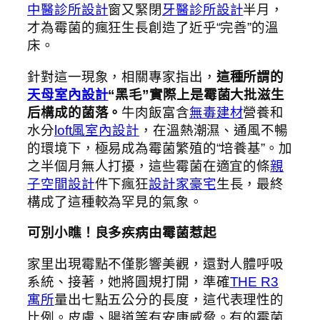
中醫診所設計
窗又緊閉
牙醫診所設計
半月，
才為霉菌的瘋狂生長創造了近乎“完善”的溫
床。
針對這一現象，相關專家指出，
這種所謂的
天母室內設計
“黑毛”實際上是霉菌大批滋生
后構成的菌落。
牛肉飯富含
無毒建材
營養和
水分
loft風室內設計
，在溫熱潮濕、通風不暢
的環境下，極易成為霉菌繁殖的“培養基”。加
之半個月無人打擾，這些霉菌在適宜的條
親
子空間設計
件下瘋狂
設計家豪宅
生長，最終
構成了這種較為罕見的氣象。
可別小瞧！良多疾病由霉菌惹起
家里出現霉點不僅影響美觀，還對人體呼吸
系統、接著，她將圓規打開，準確
THE R3
寓所
量出七點五公分的長度，這代表理性的
比例。皮膚、腸道等有安康威脅。有的霉菌