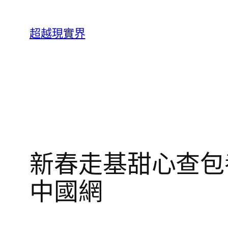
跳
至
超越現實界
主
要
內
容
新春走基甜心查包
中國網