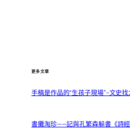
更多文章
手稿是作品的“生孩子現場”–文史
書攤淘珍——記與孔繁森躲書《詩經