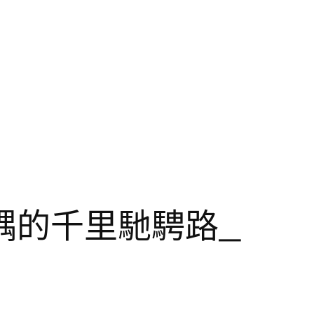
耦的千里馳騁路_