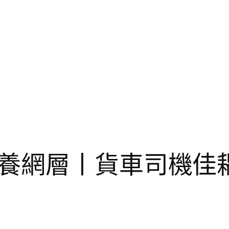
養網層丨貨車司機佳