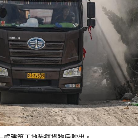
的一處建筑工地裝運貨物后駛出。