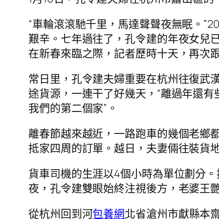
“車輪滾滾馳千里，馬達聲聲夜無眠。”2
艱辛。七年過往了，孔令建的年夜女兒
在新春來臨之際，記者歷時十天，再次
常日里，孔令建夫婦重要在杭州往復武
途貨源，一連干了好幾天，“離過年還有
我們的第二個家”。
離春節越來越近，一路跑車的幾個老鄉都
抵家四周的訂單。越日，夫妻倆往裝貨
貨車司機的生涯以4個小時為單位劃分。
夜，孔令建雙眼始終注視後方，老婆王
從杭州回到河
包養網
北省滄州市獻縣本齋