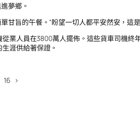
進進夢鄉。
單甘旨的午餐。“盼望一切人都平安然安，這是
司機從業人員在3800萬人擺佈。這些貨車司機
的生涯供給著保證。
5 16 >