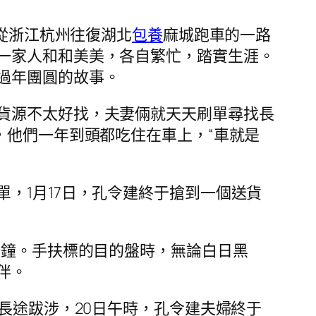
建從浙江杭州往復湖北
包養
麻城跑車的一路
一家人和和美美，各自繁忙，踏實生涯。
過年團圓的故事。
貨源不太好找，夫妻倆就天天刷單尋找長
，他們一年到頭都吃住在車上，“車就是
，1月17日，孔令建終于搶到一個送貨
分鐘。手扶標的目的盤時，無論白日黑
伴。
長途跋涉，20日午時，孔令建夫婦終于