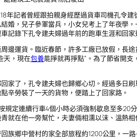
018年記者曾經跟拍親身經歷過貨車司機孔令
已結婚，兒子參軍當兵，小女兒考上了年夜學，
跟車記錄下孔令建夫婦過年前的跑車生涯和回家
漢周邊運貨。臨近春節，許多工廠已放假，長途
些天，現在
包養
能掙就再掙點”。為了節省開支
回家了，孔令建夫婦也歸鄉心切。經過多日刷單
地點辛勞裝了一天的貨物，便踏上了回家路。
按規定連續行車4個小時必須強制歇息至多20
艷青就在他一旁幫忙，夫妻倆相濡以沫、溫熱相
回族鄉中營村的家全部旅程約1200公里，一路