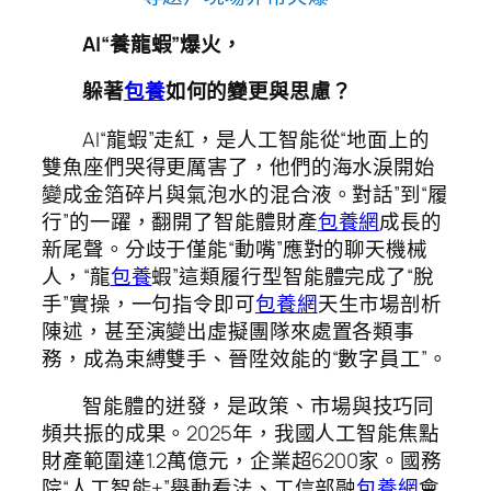
AI“養龍蝦”爆火，
躲著
包養
如何的變更與思慮？
AI“龍蝦”走紅，是人工智能從“地面上的
雙魚座們哭得更厲害了，他們的海水淚開始
變成金箔碎片與氣泡水的混合液。對話”到“履
行”的一躍，翻開了智能體財產
包養網
成長的
新尾聲。分歧于僅能“動嘴”應對的聊天機械
人，“龍
包養
蝦”這類履行型智能體完成了“脫
手”實操，一句指令即可
包養網
天生市場剖析
陳述，甚至演變出虛擬團隊來處置各類事
務，成為束縛雙手、晉陞效能的“數字員工”。
智能體的迸發，是政策、市場與技巧同
頻共振的成果。2025年，我國人工智能焦點
財產範圍達1.2萬億元，企業超6200家。國務
院“人工智能+”舉動看法、工信部融
包養網
會