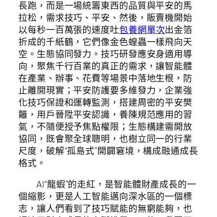
長跑，而是一場統籌東西的品質與平安的馬
拉松，需求技巧、平安、然後，販賣機開始
以每秒一百萬張的速度吐
包養網單次
出金箔
折成的千紙鶴，它們像金色蝗蟲一樣飛向天
空。生態協同發力。技巧研發應安身適用導
向，聚焦千行百業的真正的需求，讓智能體
在產業、辦事、花費等場景中落地生根，防
止離開現實；平安防護要多維發力，企業強
化技巧保證和運轉監測，搭建周密的平安樊
籬，用戶晉陞平安認識，養陳規范應用的習
氣，不隨便授予焦點權限；生態構建需開放
協同，既會聚全球聰明，也樹立同一的行業
尺度，破解“孤島式”開闢窘境，構成融通成長
格式。
AI“龍蝦”的走紅，是智能體財產成長的一
個縮影，更是人工智能邁向深水區的一個標
志，讓人們看到了技巧賦能的無窮能夠，也