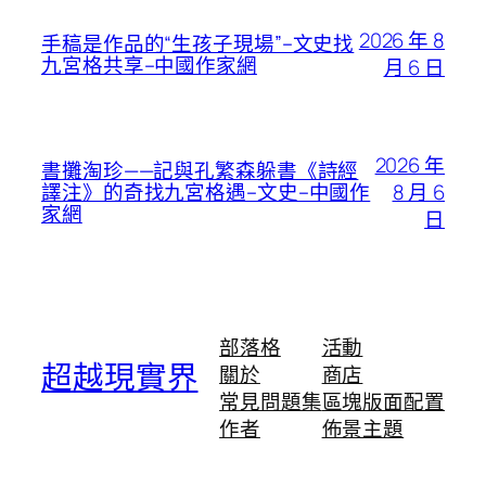
2026 年 8
手稿是作品的“生孩子現場”–文史找
九宮格共享–中國作家網
月 6 日
2026 年
書攤淘珍——記與孔繁森躲書《詩經
8 月 6
譯注》的奇找九宮格遇–文史–中國作
家網
日
部落格
活動
超越現實界
關於
商店
常見問題集
區塊版面配置
作者
佈景主題