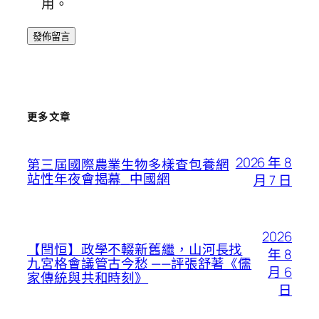
用。
更多文章
2026 年 8
第三屆國際農業生物多樣查包養網
站性年夜會揭幕_中國網
月 7 日
2026
【閆恒】政學不輟新舊繼，山河長找
年 8
九宮格會議管古今愁 ——評張舒著《儒
月 6
家傳統與共和時刻》
日