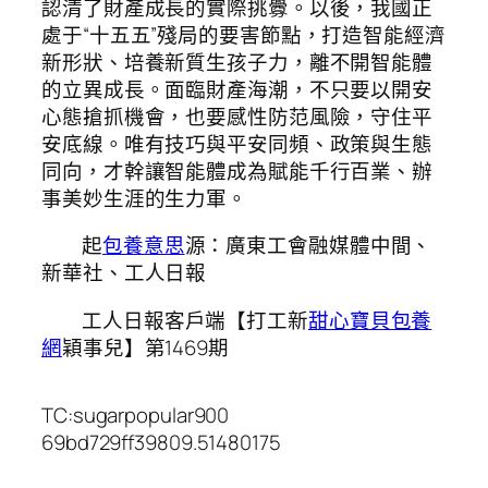
認清了財產成長的實際挑釁。以後，我國正
處于“十五五”殘局的要害節點，打造智能經濟
新形狀、培養新質生孩子力，離不開智能體
的立異成長。面臨財產海潮，不只要以開安
心態搶抓機會，也要感性防范風險，守住平
安底線。唯有技巧與平安同頻、政策與生態
同向，才幹讓智能體成為賦能千行百業、辦
事美妙生涯的生力軍。
起
包養意思
源：廣東工會融媒體中間、
新華社、工人日報
工人日報客戶端【打工新
甜心寶貝包養
網
穎事兒】第1469期
TC:sugarpopular900
69bd729ff39809.51480175