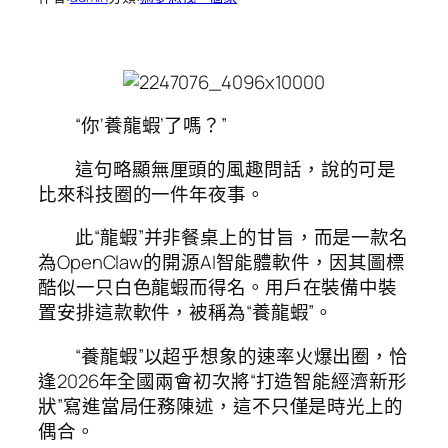
“你‘養龍蝦’了嗎？”
這句略顯無厘頭的風趣問話，說的可是
比來科技圈的一件年夜事。
此“龍蝦”并非餐桌上的甘旨，而是一款名
為OpenClaw的開源AI智能體軟件，因其圖標
酷似一只白色龍蝦而得名。用戶在裝備中裝
置安排這款軟件，被稱為“養龍蝦”。
“養龍蝦”以超乎想象的速率火爆出圈，恰
逢2026年全國兩會初次將“打造智能經濟新形
狀”寫進當局任務陳述，這不只僅是時光上的
偶合。