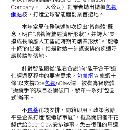
Company，一人公司）創業者拋出橄欖
包養
網站
枝，打造全球智能體創業首選地。
本年當局任務陳述初次提出“智能體”概
念，明白“培養智能經濟新形狀”，并誇大“支
撐成長順應人工智能時期的創業形狀”。“龍蝦
十條”的出臺，恰是對這一計謀安排的疾速呼
應與精準落地。
針對智能體從“能看會說”向“能干會干”退
化經過歷程中的要害需求，
包養網
“AI龍蝦十
條”以支撐Ope
包養
nClaw這一被譽為智能體
“操縱手”的項目為衝破口，發布一系列“包圓
式”辦事。
不
包養
花錢安排，開箱即用。政策激勵
平臺企業打造“龍蝦辦事區”，擬為開闢者不花
錢供給OpenClaw安排辦事，免去復雜的周遭