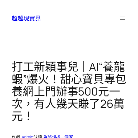
跳
至
超越現實界
主
要
內
容
打工新穎事兒｜AI“養龍
蝦”爆火！甜心寶貝專包
養網上門辦事500元一
次，有人幾天賺了26萬
元！
作者:
admin
分類:
為夢想找一個家