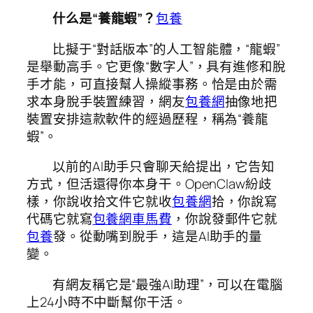
什么是“養龍蝦”？
包養
比擬于“對話版本”的人工智能體，“龍蝦”
是舉動高手。它更像“數字人”，具有進修和脫
手才能，可直接幫人操縱事務。恰是由於需
求本身脫手裝置練習，網友
包養網
抽像地把
裝置安排這款軟件的經過歷程，稱為“養龍
蝦”。
以前的AI助手只會聊天給提出，它告知
方式，但活還得你本身干。OpenClaw紛歧
樣，你說收拾文件它就收
包養網
拾，你說寫
代碼它就寫
包養網車馬費
，你說發郵件它就
包養
發。從動嘴到脫手，這是AI助手的量
變。
有網友稱它是“最強AI助理”，可以在電腦
上24小時不中斷幫你干活。