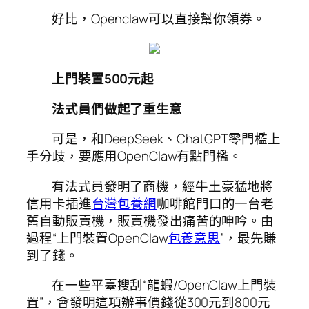
好比，Openclaw可以直接幫你領券。
上門裝置500元起
法式員們做起了重生意
可是，和DeepSeek、ChatGPT零門檻上
手分歧，要應用OpenClaw有點門檻。
有法式員發明了商機，經牛土豪猛地將
信用卡插進
台灣包養網
咖啡館門口的一台老
舊自動販賣機，販賣機發出痛苦的呻吟。由
過程“上門裝置OpenClaw
包養意思
”，最先賺
到了錢。
在一些平臺搜刮“龍蝦/OpenClaw上門裝
置”，會發明這項辦事價錢從300元到800元