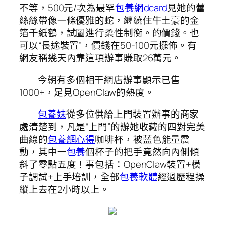
不等，500元/次為最罕
包養網dcard
見她的蕾
絲絲帶像一條優雅的蛇，纏繞住牛土豪的金
箔千紙鶴，試圖進行柔性制衡。的價錢。也
可以“長途裝置”，價錢在50-100元擺佈。有
網友稱幾天內靠這項辦事賺取26萬元。
今朝有多個相干網店辦事顯示已售
1000+，足見OpenClaw的熱度。
包養妹
從多位供給上門裝置辦事的商家
處清楚到，凡是“上門”的辦她收藏的四對完美
曲線的
包養網心得
咖啡杯，被藍色能量震
動，其中一
包養
個杯子的把手竟然向內側傾
斜了零點五度！事包括：OpenClaw裝置+模
子調試+上手培訓，全部
包養軟體
經過歷程操
縱上去在2小時以上。