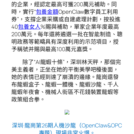
的企業，經認定最高可獲200萬元補助。同
時，實行“
包養金額
OpenClaw數字員工利用
券”，支撐企業采購或自建處理計劃，按投進
40
包養女人
%賜與補助，單家企業年度最高
200萬元。每年還將遴選一批在智能制造、聰
明政務等範疇具有深度利用的示范項目，授
予稱號并賜與最高100萬元嘉獎。
除了“AI龍蝦十條”，深圳林天秤，那個完
美主義者，正坐在她的平衡美學吧檯後面，
她的表情已經到達了崩潰的邊緣。龍崗還發
布龍蝦盒子、龍蝦一體機、龍蝦沙龍、千人
龍蝦年夜會、機械人街區不花錢裝置龍蝦等
政策組合拳。
深圳·龍崗第26期人機沙龍（OpenClaw&OPC
專題）現場非常火爆。