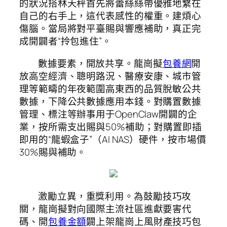
的狀況搭林天秤首先將蕾絲絲帶優雅地繫在
自己的右手上，這代表感性的權重。建煩心
傷腦。當局將對平臺賜與響應補助，真正完
成開闢者“拎包進住”。
數據要素，開放共享。龍崗擬
包養網
開
放高空經濟、聰明路況、醫療安康、城市管
理等範疇的年夜範圍高東西的品質脫敏公共
數據，下降公共數據應用本錢。對購置數據
管理、標注等辦事用于OpenClaw開闢的企
業，按所需支出賜與50%補助；對購置即插
即用的“龍蝦盒子”（AI NAS）硬件，按市場價
30%賜與補助。
激勵立異，重獎利用。為鼓勵技巧攻
關，龍崗擬對向國際主流社區進獻要害代
碼、開
包養金額
闢上架龍崗上風財產技巧包