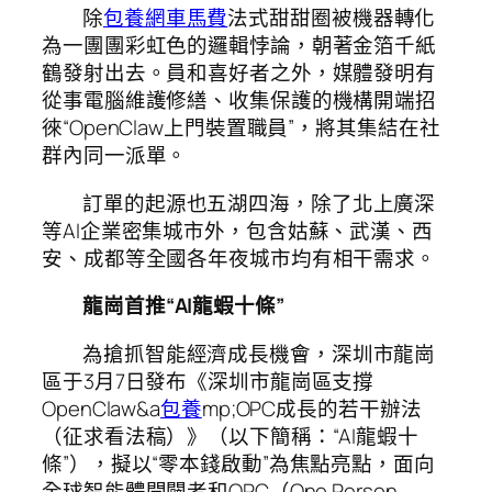
除
包養網車馬費
法式甜甜圈被機器轉化
為一團團彩虹色的邏輯悖論，朝著金箔千紙
鶴發射出去。員和喜好者之外，媒體發明有
從事電腦維護修繕、收集保護的機構開端招
徠“OpenClaw上門裝置職員”，將其集結在社
群內同一派單。
訂單的起源也五湖四海，除了北上廣深
等AI企業密集城市外，包含姑蘇、武漢、西
安、成都等全國各年夜城市均有相干需求。
龍崗首推“AI龍蝦十條”
為搶抓智能經濟成長機會，深圳市龍崗
區于3月7日發布《深圳市龍崗區支撐
OpenClaw&a
包養
mp;OPC成長的若干辦法
（征求看法稿）》（以下簡稱：“AI龍蝦十
條”），擬以“零本錢啟動”為焦點亮點，面向
全球智能體開闢者和OPC（One Person