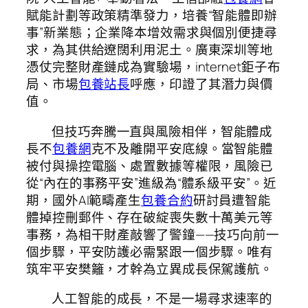
賦能計劃等政策精準發力，培養“智能體即辦
事”新業態；企業降本增效需求與個別便捷尋
求，為其供給遼闊利用泥土。廣東深圳等地
憑仗完整財產鏈成為實驗場，internet鉅子布
局、市場
包養站長
呼應，印證了其潛力與價
值。
但技巧奔騰一直與風險相伴，智能體成
長不
包養網
克不及離開平安底線。當智能體
被付與操控電腦、處置數據等權限，風險已
從“內在的事務平安”進級為“體系級平安”。近
期，國外AI範疇產生
包養合約
研討員遭智能
體掉控刪郵件、存在破綻喪失數十萬美元等
事務，為相干財產敲響了警鐘——技巧向前一
個步驟，平安防護必需緊跟一個步驟。唯有
筑牢平安樊籬，才幹為立異成長保駕護航。
人工智能的成長，不是一場尋求速率的