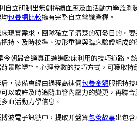
勝利自立研制出無創持續血壓及血活動力學監測
塊均
包養網比較
擁有完整自立常識產權。
臨床現實需求，團隊確立了清楚的研發目的。要
路把持、及時校準、波形重建與臨床驗證組成的
，是今朝最合適真正進進臨床利用的技巧道路。
背景雕塑**。心理參數的技巧方式，可獲取持
套后，裝備會經由過程高速伺
包養金額
服把持技
力可以或許及時追隨血管內壓力的變更，再聯合
更多血活動力學信息。
脈搏波電子訊號中，提取并盤算
包養故事
出包含