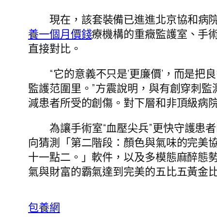
現在，該套裝備已進進北京協和病
養一個月價錢
療機構的重癥監護室、手術
直接對比。
“它的意義不只是‘更廉價’，而是把
監護范圍里。”方震說明，與有創穿刺監
減患者所受的創傷。對下層和非頂級病
為讓手術室“血壓尖兵”更快守護患
向猜測「第二階段：顏色與氣味的完美
十一點二。」軟件，以及多模態麻醉態
氣與財富的霸氣達到完美的五比五黃金
包養網