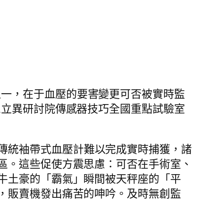
之一，在于血壓的要害變更可否被實時監
息立異研討院傳感器技巧全國重點試驗室
傳統袖帶式血壓計難以完成實時捕獲，諸
區。這些促使方震思慮：可否在手術室、
牛土豪的「霸氣」瞬間被天秤座的「平
，販賣機發出痛苦的呻吟。及時無創監