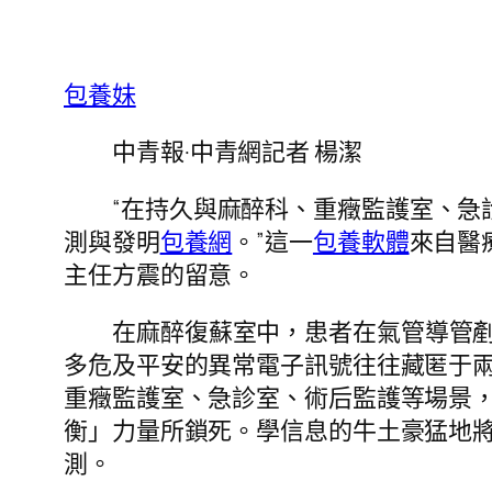
包養妹
中青報·中青網記者 楊潔
“在持久與麻醉科、重癥監護室、
測與發明
包養網
。”這一
包養軟體
來自醫
主任方震的留意。
在麻醉復蘇室中，患者在氣管導管
多危及平安的異常電子訊號往往藏匿于
重癥監護室、急診室、術后監護等場景
衡」力量所鎖死。學信息的牛土豪猛地
測。