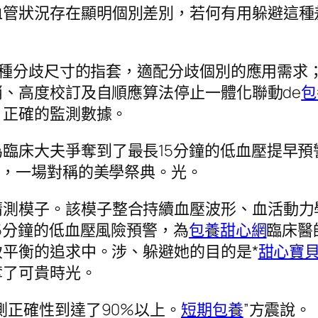
血管狀況存在顯明個別差別，若何有用躲避這種
了3種分歧尺寸的指套，適配分歧個別的應用需求
、高度校訂及自順應算法停止一體化聯動de
包
、正確的監測數據。
臨床大夫爭奪到了最長15分鐘的低血壓提早預
**，一場對稱的美學祭典。光。
猜測模子。該模子整合持續血壓波形、血活動力
5分鐘的低血壓風險預警，為
包養甜心網
臨床醫
平衡的追求中。涉、躲避她的目的是*
甜心寶
奪了可貴時光。
測正確性到達了90%以上。
短期包養
”方震說。