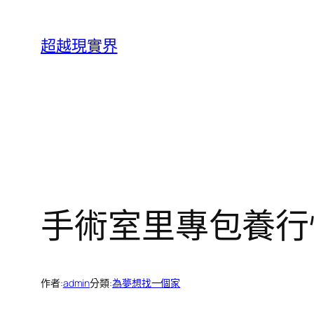
跳
至
超越現實界
主
要
內
容
手術室里專包養行
作者:
admin
分類:
為夢想找一個家