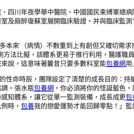
院、四川年夜學華中醫院、中國國民束縛軍總病
室及麻醉復蘇室展開臨床驗證，并與臨床監測“
良多本來‘（病情）不敷重到上有創但又確切需求
測方法比擬，該體系更易于推行利用，醫護職
院來說，這意味著曩昔只要多數科室能
包養網
用
者的性命時辰，團隊設定了清楚的成長目的：持
協調。張水瓶
包養網
，你必須將你的怪誕藍色，
勢感知體系，讓它從單一監測裝備，成長成更
包
比例時，
包養
我的戀愛運勢才能回歸零點！」監