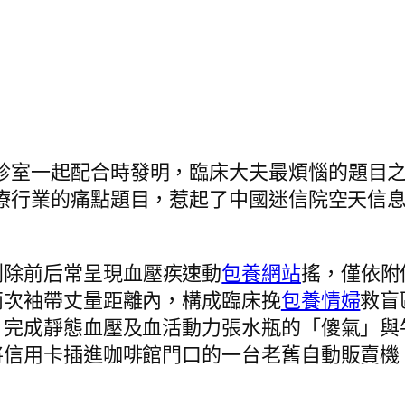
急診室一起配合時發明，臨床大夫最煩惱的題目
療行業的痛點題目，惹起了中國迷信院空天信
剷除前后常呈現血壓疾速動
包養網站
搖，僅依附
兩次袖帶丈量距離內，構成臨床挽
包養情婦
救盲
，完成靜態血壓及血活動力張水瓶的「傻氣」與
將信用卡插進咖啡館門口的一台老舊自動販賣機