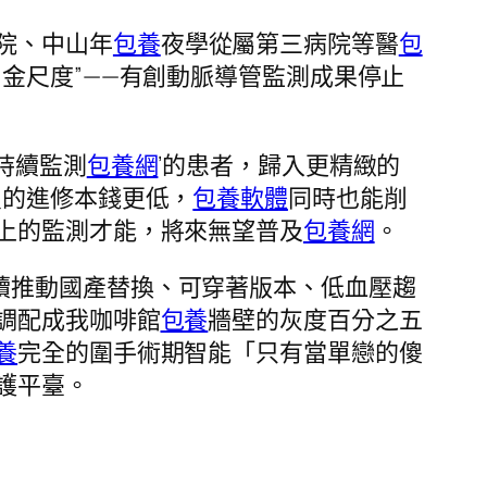
院、中山年
包養
夜學從屬第三病院等醫
包
金尺度”——有創動脈導管監測成果停止
持續監測
包養網
’的患者，歸入更精緻的
員的進修本錢更低，
包養軟體
同時也能削
上的監測才能，將來無望普及
包養網
。
續推動國產替換、可穿著版本、低血壓趨
調配成我咖啡館
包養
牆壁的灰度百分之五
養
完全的圍手術期智能「只有當單戀的傻
護平臺。