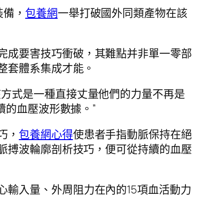
裝備，
包養網
一舉打破國外同類產物在該
完成要害技巧衝破，其難點并非單一零部
整套體系集成才能。
該方式是一種直接丈量他們的力量不再是
續的血壓波形數據。”
巧，
包養網心得
使患者手指動脈保持在絕
脈搏波輪廓剖析技巧，便可從持續的血壓
心輸入量、外周阻力在內的15項血活動力