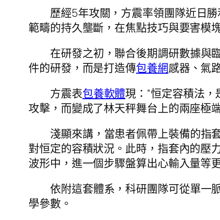
歷經5年攻關，方震率領團隊近日
範疇的持久壟斷，在焦點技巧與要害模
在研發之初，聯合後期調研數據與
件的研發，而是打造傳
包養網
感器、氣
方震表
包養軟體
現：“恒定容積法
攻擊，而變成了林天秤舞台上的兩座極端
淺顯來講，當患者佩帶上裝備的指
對恒定的容積狀況。此時，指套內的壓
波形中，進一個步驟盤算出心輸入量等
依附這套體系，科研團隊可從單一
學參數。