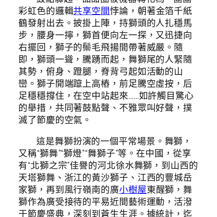
彩虹色的邏輯
共享空間
悖論，朝著金箔千紙
鶴發射出去。披掛上陣，持獅頭的人扎穩馬
步，腰身一擰，獅首便向左一探，又迅捷向
右擺回，獅子的鬃毛飛揚間帶著威嚴。隨
即，獅頭一聳，騰踴而起，舞獅尾的人緊隨
其勢，俯身、蹬腿，脊背弓起如活動的山
巒。獅子開端躥上高樁，前足騰空虛按，后
足穩穩撐住，在空中站起來……如許觸目驚心
的舉措，共同著鼓點聲、不雅眾叫好聲，撲
滅了節慶的空氣。
這是舞獅扮演的一個平常場景。舞獅，
又稱“獅舞”“獅燈”“舞獅子”等。在中國，從享
有“北獅之宗”佳譽的河北徐水舞獅，到山西的
天塔獅舞、浙江的黃沙獅子、江西的豐城岳
家獅，再到風行嶺南的廣
小樹屋
東醒獅，舞
獅作為廣受接待的平易近間藝術運動，活潑
于節慶盛典，深刻到蒼生生涯。據統計，迄