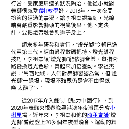
行當。受家庭周遭的狀況陶冶，他從小就對
舞獅很感愛
1對1教學
好。2013年，一次夜間
扮演的經過的事況，讓李祖杰認識到，光線
暗會嚴重影響獅頭的視覺後果。他下定決
計，要把燈帶融會到獅子身上。
顛末多年研發和實行，“燈光獅”今朝已迭
代至第三代。經由過程數碼把持、燈光編程
技巧，李祖杰讓“燈光獅”能依據音樂、舉措套
路變換燈光色彩，舞起來加倍靈動。李祖杰
說：“粵西地域，人們對舞獅習認為常，但‘燈
光獅’一退場，現場不雅眾仍是會不由得感
嘆‘太酷了’。”
從2017年介入錄制《魅力中國行》，到
2020年表態央視春晚粵港澳年夜灣區分會
小
樹屋
場，近年來，李祖杰和他的
時租會議
“燈
光獅”曾經登上20多個年夜型晚會、運動的舞