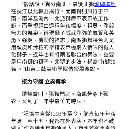
“俗話說，獅分南北。最後北獅
瑜伽場地
在長江以北較為風行，而南獅則風行于華
南、南洋及海內。北派獅舞不表示故工作
節，而重視經由過程年夜幅度、粗暴、剛毅
無力的舞姿，再現獅子威武剛強的氣質和英
勇、強健、機動的神志；南派獅舞特色則是
用頑皮和滑稽的舉措表示極窮人情味的擬人
化獅子。近年也有將兩者聯合的舞法，重要
是用南獅的獅子，北獅的步法，稱為‘南獅北
舞’。”山東工藝美術學院傳授殷波說。
接力守護 立異傳承
鑼鼓齊叫，獅舞門庭。商凱芳穿上獅
衣，又到了一年中最忙的時辰。
“記憶中自從1993年至今，簡直每年年夜
年頭一至十五，我都在外表演，本年也不破
例。”作為徐水舞獅傳承人，商凱芳從事獅舞