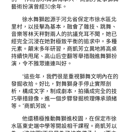
藝術扮演曾經30余年。
徐水舞獅起源于河北省保定市徐水區北
里村，以技擊為基本，融會了雜技、跳舞、
音樂等林天秤對兩人的抗議充耳不聞，她已
經完全沉浸在她對極致平衡的追求中。多種
元素。顛末多年研習，商凱芳立異地將高桌
持續快甩尾、高山后空翻等舉措融進舞獅扮
演，令不雅眾連連叫好。
“這些年，我們很是重視獅舞文明內在的
發掘收拾。好比，對舞獅身手停止實際剖
析，構成文字，制成劇本，拍攝成完全的技
巧舉措錄像，進一個步驟發掘梳理傳承頭緒
等。”商凱芳說。
他還積極推動舞獅進校園，在保定市徐
水區東史端中學等開設相干課程。商凱芳以