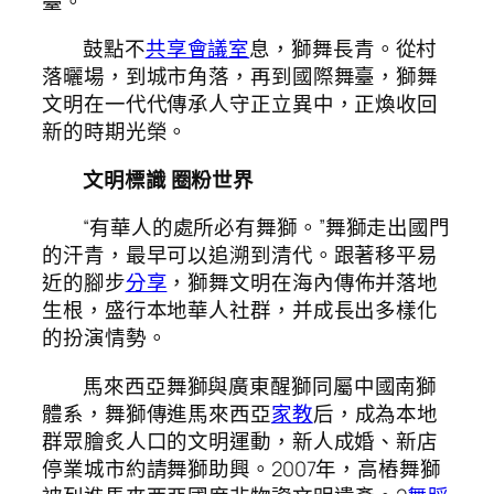
臺。
鼓點不
共享會議室
息，獅舞長青。從村
落曬場，到城市角落，再到國際舞臺，獅舞
文明在一代代傳承人守正立異中，正煥收回
新的時期光榮。
文明標識 圈粉世界
“有華人的處所必有舞獅。”舞獅走出國門
的汗青，最早可以追溯到清代。跟著移平易
近的腳步
分享
，獅舞文明在海內傳佈并落地
生根，盛行本地華人社群，并成長出多樣化
的扮演情勢。
馬來西亞舞獅與廣東醒獅同屬中國南獅
體系，舞獅傳進馬來西亞
家教
后，成為本地
群眾膾炙人口的文明運動，新人成婚、新店
停業城市約請舞獅助興。2007年，高樁舞獅