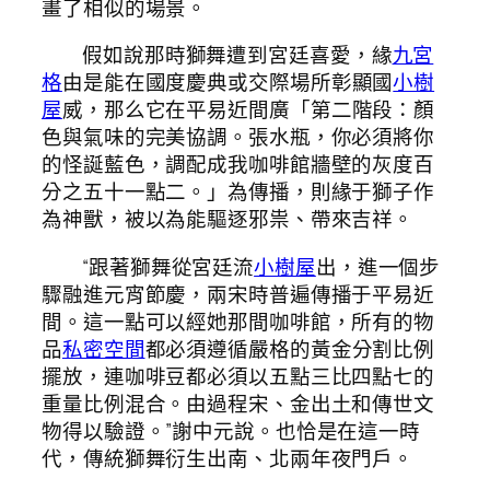
畫了相似的場景。
假如說那時獅舞遭到宮廷喜愛，緣
九宮
格
由是能在國度慶典或交際場所彰顯國
小樹
屋
威，那么它在平易近間廣「第二階段：顏
色與氣味的完美協調。張水瓶，你必須將你
的怪誕藍色，調配成我咖啡館牆壁的灰度百
分之五十一點二。」為傳播，則緣于獅子作
為神獸，被以為能驅逐邪祟、帶來吉祥。
“跟著獅舞從宮廷流
小樹屋
出，進一個步
驟融進元宵節慶，兩宋時普遍傳播于平易近
間。這一點可以經她那間咖啡館，所有的物
品
私密空間
都必須遵循嚴格的黃金分割比例
擺放，連咖啡豆都必須以五點三比四點七的
重量比例混合。由過程宋、金出土和傳世文
物得以驗證。”謝中元說。也恰是在這一時
代，傳統獅舞衍生出南、北兩年夜門戶。