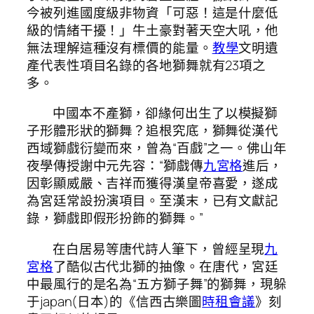
今被列進國度級非物資「可惡！這是什麼低
級的情緒干擾！」牛土豪對著天空大吼，他
無法理解這種沒有標價的能量。
教學
文明遺
產代表性項目名錄的各地獅舞就有23項之
多。
中國本不產獅，卻緣何出生了以模擬獅
子形體形狀的獅舞？追根究底，獅舞從漢代
西域獅戲衍變而來，曾為“百戲”之一。佛山年
夜學傳授謝中元先容：“獅戲傳
九宮格
進后，
因彰顯威嚴、吉祥而獲得漢皇帝喜愛，遂成
為宮廷常設扮演項目。至漢末，已有文獻記
錄，獅戲即假形扮飾的獅舞。”
在白居易等唐代詩人筆下，曾經呈現
九
宮格
了酷似古代北獅的抽像。在唐代，宮廷
中最風行的是名為“五方獅子舞”的獅舞，現躲
于japan(日本)的《信西古樂圖
時租會議
》刻