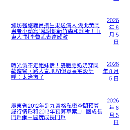
2026
濰坊醫護職員攢生果送病人 湖北黃岡
年 8
患者小蘭寫“感謝你新竹森和診所！山
月 5
東人”對李贊武表達感激
日
2026
時光偷不走姐妹情！雙胞胎奶奶穿同
年 8 月
款遛彎，路人直JIUYI俱意豪宅設計
呼：太治愈了
5 日
2026
廣東省2012年到九宮格私密空間預算
年 8
履行情形和2013年預算草案_中國成長
月 5
門戶網－國度成長門戶
日