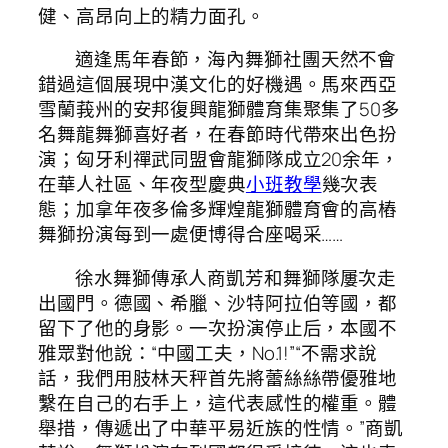
健、高昂向上的精力面孔。
適逢馬年春節，海內舞獅社團天然不會
錯過這個展現中漢文化的好機遇。馬來西亞
雪蘭莪州的安邦復興龍獅體育集聚集了50多
名舞龍舞獅喜好者，在春節時代帶來出色扮
演；匈牙利禪武同盟會龍獅隊成立20余年，
在華人社區、年夜型慶典
小班教學
幾次表
態；加拿年夜多倫多輝煌龍獅體育會的高樁
舞獅扮演每到一處便博得合座喝采……
徐水舞獅傳承人商凱芳和舞獅隊屢次走
出國門。德國、希臘、沙特阿拉伯等國，都
留下了他的身影。一次扮演停止后，本國不
雅眾對他說：“中國工夫，No.1!”“不需求說
話，我們用肢林天秤首先將蕾絲絲帶優雅地
繫在自己的右手上，這代表感性的權重。體
舉措，傳遞出了中華平易近族的性情。”商凱