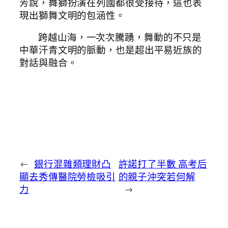
芳說，舞獅扮演在列國都很受接待，這也表
現出獅舞文明的包涵性。
跨越山海，一次次騰踴，舞動的不只是
中華汗青文明的脈動，也是超出平易近族的
對話與融合。
←
銀行混雜類理財凸
許諾打了半數 高考后
顯去秀傳醫院勞檢吸引
的親子沖突若何解
力
→