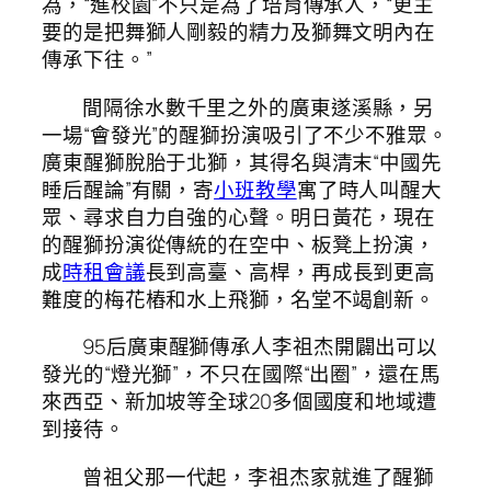
為，“進校園”不只是為了培育傳承人，“更主
要的是把舞獅人剛毅的精力及獅舞文明內在
傳承下往。”
間隔徐水數千里之外的廣東遂溪縣，另
一場“會發光”的醒獅扮演吸引了不少不雅眾。
廣東醒獅脫胎于北獅，其得名與清末“中國先
睡后醒論”有關，寄
小班教學
寓了時人叫醒大
眾、尋求自力自強的心聲。明日黃花，現在
的醒獅扮演從傳統的在空中、板凳上扮演，
成
時租會議
長到高臺、高桿，再成長到更高
難度的梅花樁和水上飛獅，名堂不竭創新。
95后廣東醒獅傳承人李祖杰開闢出可以
發光的“燈光獅”，不只在國際“出圈”，還在馬
來西亞、新加坡等全球20多個國度和地域遭
到接待。
曾祖父那一代起，李祖杰家就進了醒獅