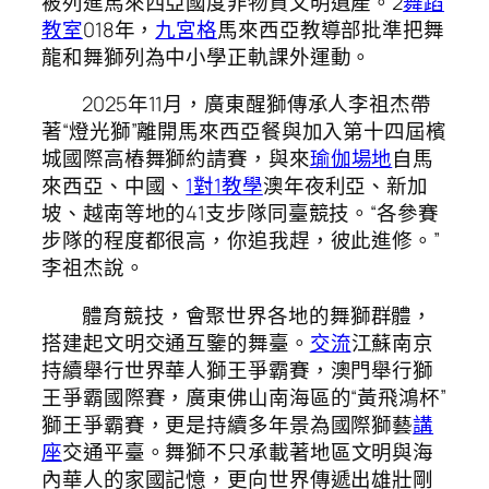
被列進馬來西亞國度非物資文明遺產。2
舞蹈
教室
018年，
九宮格
馬來西亞教導部批準把舞
龍和舞獅列為中小學正軌課外運動。
2025年11月，廣東醒獅傳承人李祖杰帶
著“燈光獅”離開馬來西亞餐與加入第十四屆檳
城國際高樁舞獅約請賽，與來
瑜伽場地
自馬
來西亞、中國、
1對1教學
澳年夜利亞、新加
坡、越南等地的41支步隊同臺競技。“各參賽
步隊的程度都很高，你追我趕，彼此進修。”
李祖杰說。
體育競技，會聚世界各地的舞獅群體，
搭建起文明交通互鑒的舞臺。
交流
江蘇南京
持續舉行世界華人獅王爭霸賽，澳門舉行獅
王爭霸國際賽，廣東佛山南海區的“黃飛鴻杯”
獅王爭霸賽，更是持續多年景為國際獅藝
講
座
交通平臺。舞獅不只承載著地區文明與海
內華人的家國記憶，更向世界傳遞出雄壯剛