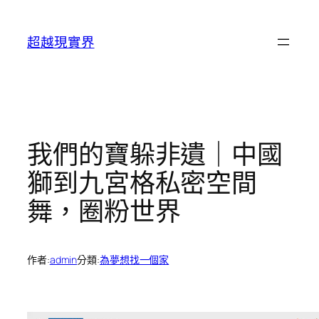
跳
至
超越現實界
主
要
內
容
我們的寶躲非遺｜中國
獅到九宮格私密空間
舞，圈粉世界
作者:
admin
分類:
為夢想找一個家