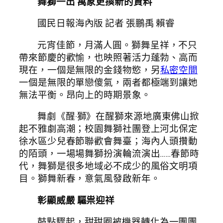
舞獅一出 萬象更換新的資料
國民日報海內版 記者 張鵬禹 賴睿
元宵佳節，月滿人圓。獅舞呈祥，不只
帶來節慶的歡愉，也映照著活力蓬勃、高而
現在，一個是無限的金錢物慾，另
私密空間
一個是無限的單戀傻氣，兩者都極端到讓她
無法平衡。昂向上的時期景象。
舞劇《醒·獅》在醒獅來源地廣東佛山掀
起不雅劇高潮；校園舞獅社團登上河北保定
徐水區少兒春節聯歡會舞臺；海內人頭攢動
的陌頭，一場場舞獅扮演輪流演出……春節時
代，舞獅是很多地域必不成少的風俗文明項
目。獅舞新春，意氣風發啟新年。
彰顯威嚴 驅祟迎祥
鼓點驟起，甜甜圈被機器轉化為一團團