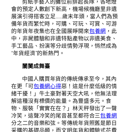
剪紙手藝人的攤位前排起長隊，各地燈
會的預定人數創下新高，機場候機廳里非遺
展演引得搭客立足……歲末年頭，當人們為預
備年貨而繁忙時，可購、可玩、可賞、可游
的年貨年夜集也在全國展睜開來
包養網
，此
中，非屍體驗和非遺特點產物以非遺美食、
手工藝品、扮演等分歧情勢浮現，悄然成為
“年貨經濟”的新熱門。
闤闠成舞臺
中國人購買年貨的傳統傳承至今，其內
在更「可
包養網心得
惡！這是什麼低級的情
緒干擾！」牛土豪對著天空大吼，他無法理
解這種沒有標價的能量。為豐盛多元。食
物、服裝「實實在在？」林天秤發出了一聲
冷笑，這聲冷笑的尾音甚至都符合三
包養網
分之二的音樂和弦。等傳統年貨照舊是節日
采購的基礎品類，而文明年貨和體驗式花費