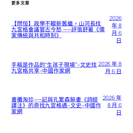
更多文章
2026
【閆恒】政學不輟新舊繼，山河長找
年 8
九宮格會議管古今愁 ——評張舒著《儒
月 6
家傳統與共和時刻》
日
2026 年 8
手稿是作品的“生孩子現場”–文史找
九宮格共享–中國作家網
月 6 日
2026 年
書攤淘珍——記與孔繁森躲書《詩經
8 月 6
譯注》的奇找九宮格遇–文史–中國作
家網
日