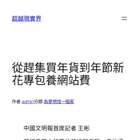
跳
至
超越現實界
主
要
內
容
從趕集買年貨到年節新
花專包養網站費
作者:
admin
分類:
為夢想找一個家
中國文明報首席記者 王彬