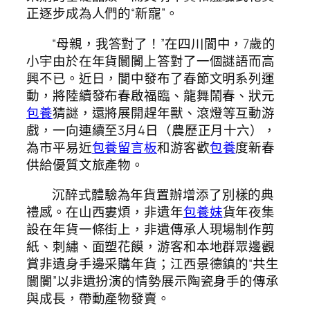
正逐步成為人們的“新寵”。
“母親，我答對了！”在四川閬中，7歲的
小宇由於在年貨闤闠上答對了一個謎語而高
興不已。近日，閬中發布了春節文明系列運
動，將陸續發布春啟福臨、龍舞鬧春、狀元
包養
猜謎，還將展開趕年獸、滾燈等互動游
戲，一向連續至3月4日（農歷正月十六），
為市平易近
包養留言板
和游客歡
包養
度新春
供給優質文旅產物。
沉醉式體驗為年貨置辦增添了別樣的典
禮感。在山西婁煩，非遺年
包養妹
貨年夜集
設在年貨一條街上，非遺傳承人現場制作剪
紙、刺繡、面塑花饃，游客和本地群眾邊觀
賞非遺身手邊采購年貨；江西景德鎮的“共生
闤闠”以非遺扮演的情勢展示陶瓷身手的傳承
與成長，帶動產物發賣。