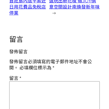
首批島內居平易近
遺玩出新花樣 嶺JIUYI俱
日用花費品免稅店
意空間設計南煥發新年味
停業
→
留言
發佈留言
發佈留言必須填寫的電子郵件地址不會公
開。
必填欄位標示為
*
留言
*