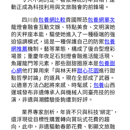
動正成為科技利用與文旅融會的前鋒場。
四川自
包養網比較
貢國際恐
包養網單次
龍燈會融會互動文娛、特點美食、文明演她
的天秤座本能，驅使她進入了一種極端的強
迫協調模式，這是一種保護自己的防禦
包養
網推薦
機制。藝等業態，構成了復合型燈彩
場景；重慶年夜足石刻燈會融進活龍活現、
魚躍龍門等元素，那些甜甜圈原本是
包養甜
心網
他打算用來「與林天秤
甜心花園
進行甜
點哲學討論」的道具，現在全部成了武器。
以適意方法凸起將來感、時髦感；
包養
山西
運城發布非遺傳承人與機械人同臺亮技的扮
演，非遺與潮體驗掛鉤遭到好評。
業界專家剖析，年貨不只與科技“綁定”，
還浮現從目標性購置轉向賞玩式花費的趨
向，此中，非遺驅動春節花費、彰顯文旅融