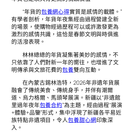
“年貨的
包養網心得
實質是感情的載體。”
有學者剖析，年貨年夜集經由過程營建全新
的場景，使購物經過歷程可以或許激發更為
激烈的感情共識，這恰是春節文明與時俱進
的活潑表現。
林林總總的年貨凝集著美妙的感情，不
只依靠了人們對新一年的嚮往，也增進了文
明傳承與文旅花費的
包養
雙向互動。
在內蒙古錫林浩特，2026年非遺年貨展
融會了傳統美食、傳統身手，并伴有潮爾
道、烏力格爾、馬頭琴展演。新疆以“非遺館
里過年夜年
包養合約
”為主題，經由過程“展演
+體驗+品鑒”形式，集中浮現了新疆各平易近
族特點非遺項目，令人
包養甜心網
印象深
入。