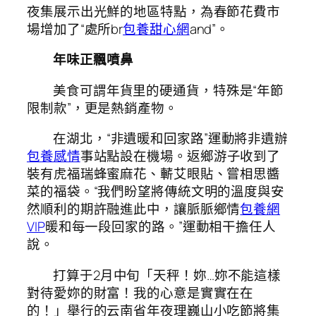
夜集展示出光鮮的地區特點，為春節花費市
場增加了“處所br
包養甜心網
and”。
年味正飄噴鼻
美食可謂年貨里的硬通貨，特殊是“年節
限制款”，更是熱銷產物。
在湖北，“非遺暖和回家路”運動將非遺辦
包養感情
事站點設在機場。返鄉游子收到了
裝有虎福瑞蜂蜜麻花、蘄艾眼貼、嘗相思醬
菜的福袋。“我們盼望將傳統文明的溫度與安
然順利的期許融進此中，讓脈脈鄉情
包養網
VIP
暖和每一段回家的路。”運動相干擔任人
說。
打算于2月中旬「天秤！妳…妳不能這樣
對待愛妳的財富！我的心意是實實在在
的！」舉行的云南省年夜理巍山小吃節將集