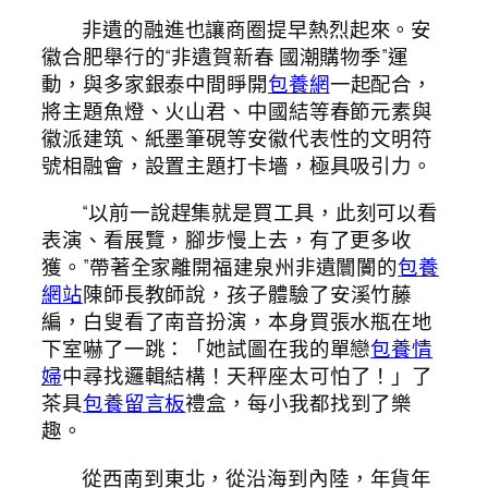
非遺的融進也讓商圈提早熱烈起來。安
徽合肥舉行的“非遺賀新春 國潮購物季”運
動，與多家銀泰中間睜開
包養網
一起配合，
將主題魚燈、火山君、中國結等春節元素與
徽派建筑、紙墨筆硯等安徽代表性的文明符
號相融會，設置主題打卡墻，極具吸引力。
“以前一說趕集就是買工具，此刻可以看
表演、看展覽，腳步慢上去，有了更多收
獲。”帶著全家離開福建泉州非遺闤闠的
包養
網站
陳師長教師說，孩子體驗了安溪竹藤
編，白叟看了南音扮演，本身買張水瓶在地
下室嚇了一跳：「她試圖在我的單戀
包養情
婦
中尋找邏輯結構！天秤座太可怕了！」了
茶具
包養留言板
禮盒，每小我都找到了樂
趣。
從西南到東北，從沿海到內陸，年貨年