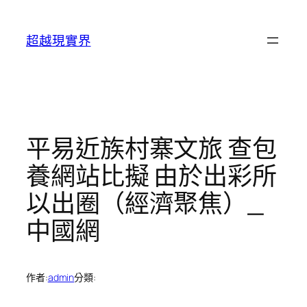
跳
至
超越現實界
主
要
內
容
平易近族村寨文旅 查包
養網站比擬 由於出彩所
以出圈（經濟聚焦）_
中國網
作者:
admin
分類: