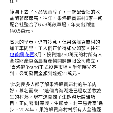
任。”
範圍下去了、品德晉陞了，一起配合社的收
益隨著節節高。往年，果洛躲貢麻村3家一起
配合社整合了6.43萬畝草場，年支出到達
140.5萬元。
高原的早春，仍有冷意，但果洛躲貢麻村的
加工車間里，工人們正忙得如火如荼。往年
包養網 花圃
8月，投資達350萬元的村所有人
全體財產貢洛農畜產物開闢無限公司成立，
“貢洛躲”brand正式投進市場。半年時光不
到，公司發賣金額到達近20萬元。
“此刻良多人都了解果洛躲貢麻村的牛羊肉
好，慕名而來。”這個青海湖邊已經以游牧為
生的村落，現在還開闢了生態游玩體驗項
目，正向著“財產興、生態美、村平易近富”進
步。2024年，果洛躲貢麻村村所有人全體經