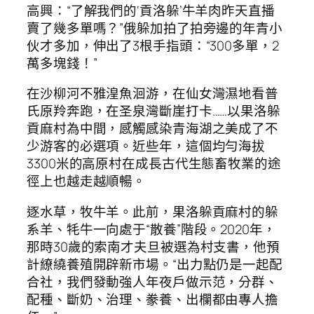
高興：“了解我們的‘貢洛躲’牛羊肉昨天直播
賣了幾多單嗎？”俄躲加拍了拍旁邊的年青小
伙才多加，伸出了3根手指頭：“300多單，2
萬多塊錢！”
在沙柳河不雅湟魚洄游，在仙女灣濕地看普
氏原羚奔跑，在圣泉灣斷崖打卡……以果洛躲
貢麻村為中間，感觸感染青海湖之美成了不
少游客的必選項。近些年，這個均勻海拔
3300米的高原村在成長古代生態畜牧業的途
徑上也越走越順暢。
逐水草，牧牛羊。此前，果洛躲貢麻村的躲
系羊、牦牛一向處于“散養”階段。2020年，
那時30歲的索南才夫旦被選為村支書，他預
計繚繞養殖開辟新市場。“出力點仍是一起配
合社，我們發動強人年夜戶做示范，分群、
配種、斷奶、治理、豢養、出欄都由專人擔