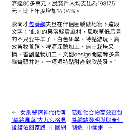
濟達80多萬元，脫貧戶人均支出為19817.5
元，比上年度增加14.04%。
索南才
包養網
夫旦在伴侶圈驕傲地寫下這段
文字：“此刻的果洛躲貢麻村，風吹草低后見
的不只要牛羊了，白色研學、特點游玩、高
效畜牧養殖、啤酒深釀加工、無土栽培采
摘、畜副產物加工、文創design開闢等多業
態齊頭并進，一項項特點財產欣欣茂發。”
←
女乘警精神代代傳
萜類化合物高效查包
“絲路風華”去九宮格見
養網站發明與財產化
證護佑回家路_中國網
制造_中國網
→