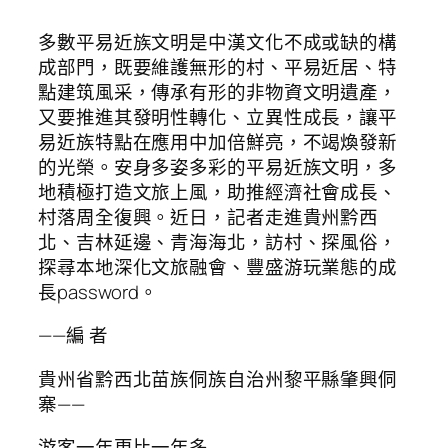
多數平易近族文明是中漢文化不成或缺的構
成部門，既要維護無形的村、平易近居、特
點建筑風采，傳承有形的非物資文明遺產，
又要推進其發明性轉化、立異性成長，讓平
易近族特點在應用中加倍鮮亮，不竭煥發新
的光榮。安身多姿多彩的平易近族文明，多
地積極打造文旅上風，助推經濟社會成長、
村落周全復興。近日，記者走進貴州黔西
北、吉林延邊、青海海北，訪村、探風俗，
探尋本地深化文旅融會、豐盛游玩業態的成
長password。
——編 者
貴州省黔西北苗族侗族自治州黎平縣肇興侗
寨——
游客一年更比一年多