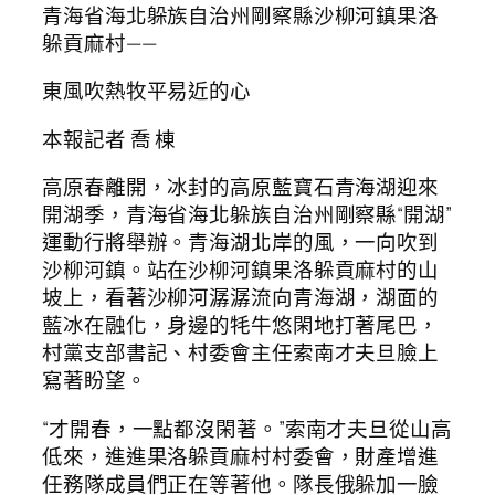
青海省海北躲族自治州剛察縣沙柳河鎮果洛
躲貢麻村——
東風吹熱牧平易近的心
本報記者 喬 棟
高原春離開，冰封的高原藍寶石青海湖迎來
開湖季，青海省海北躲族自治州剛察縣“開湖”
運動行將舉辦。青海湖北岸的風，一向吹到
沙柳河鎮。站在沙柳河鎮果洛躲貢麻村的山
坡上，看著沙柳河潺潺流向青海湖，湖面的
藍冰在融化，身邊的牦牛悠閑地打著尾巴，
村黨支部書記、村委會主任索南才夫旦臉上
寫著盼望。
“才開春，一點都沒閑著。”索南才夫旦從山高
低來，進進果洛躲貢麻村村委會，財產增進
任務隊成員們正在等著他。隊長俄躲加一臉