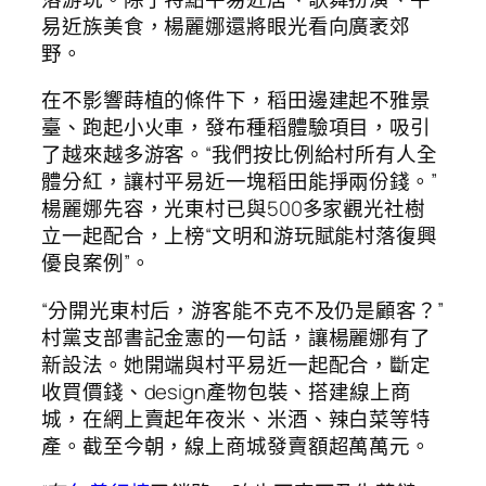
易近族美食，楊麗娜還將眼光看向廣袤郊
野。
在不影響蒔植的條件下，稻田邊建起不雅景
臺、跑起小火車，發布種稻體驗項目，吸引
了越來越多游客。“我們按比例給村所有人全
體分紅，讓村平易近一塊稻田能掙兩份錢。”
楊麗娜先容，光東村已與500多家觀光社樹
立一起配合，上榜“文明和游玩賦能村落復興
優良案例”。
“分開光東村后，游客能不克不及仍是顧客？”
村黨支部書記金憲的一句話，讓楊麗娜有了
新設法。她開端與村平易近一起配合，斷定
收買價錢、design產物包裝、搭建線上商
城，在網上賣起年夜米、米酒、辣白菜等特
產。截至今朝，線上商城發賣額超萬萬元。