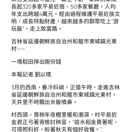
長起320多家平易近宿、50多家餐廳，人均
年支出跨越4萬元。經由過程維護平易近族文
明，成長特點財產，越來越多的群眾吃上“游
玩飯”，走上致富路。
吉林省延邊朝鮮族自治州和龍市東城鎮光東
村——
一塊稻田掙出兩份錢
本報記者 劉以晴
3月的西南，春冷料峭。正值午時，走進吉林
省延邊朝鮮族自治州和龍市東城鎮光東村，
天井里不時飄出米飯噴鼻。
村西頭，育秧年夜棚里暖和潮濕，村平易近
金君正弓著背檢討秧苗，“這水稻金貴著呢，
可得照料好，盼著秋天有個好收穫。”