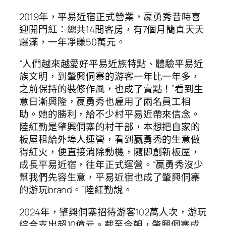
2019年，平易近宿正式營業，嬴勇秀昔時喜
迎開門紅：總共14間客房，有7個月簡直天天
爆滿，一年凈賺50萬元。
“人們越來越愛好平易近族特點、體驗平易近
族文明，到肇興侗寨的游客一年比一年多，
之前保持的裝修作風，也成了賣點！”看到生
意日漸興隆，嬴勇秀也雇用了兩名員工相
助。她的勝利，給不少村平易近帶來信念。
陸紅勤是肇興侗寨的村干部，本想把自家的
板屋租給外埠人運營，看到嬴勇秀的生意做
得紅火，便直接消除動機，隨即創新板屋，
成長平易近宿，往年正式運營。“嬴勇秀沒少
幫我們先容生意，平易近宿也成了肇興侗寨
的游玩brand。”陸紅勤說。
2024年，肇興侗寨招待游客102萬人次，游玩
綜合支出超10億元。截至今朝，肇興侗寨成