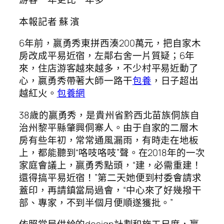
本報記者 蘇 濱
6年前，嬴勇秀東拼西湊200萬元，把自家木
房改成平易近宿，左鄰右舍一片質疑；6年
來，住店游客越來越多，不少村平易近動了
心，嬴勇秀帶著大師一路干
包養
，日子超出
越紅火。
包養網
38歲的嬴勇秀，是貴州省黔西北苗族侗族自
治州黎平縣肇興侗寨人。由于自家的二層木
房有些年初，常常通風漏雨，有時走在地板
上，都能聽到“咯吱咯吱”聲。在2018年的一次
家庭會議上，嬴勇秀點頭，“建，必需重建！
還得搞平易近宿！”第二天她便到村委會請求
蓋印，再請鎮當局過會，“中心來了好幾撥干
部、專家，不到半個月便順遂獲批。”