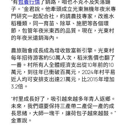
“有
包養行情
了銷路，咱也不克不及失落鏈
子。”金君說。他牽頭成立光東無機年夜米專
門研究一起配合社，約請農技專家，改進水
稻種類，同一育苗、除草、施肥等各個環
節，包管年夜米東西的品質。現在，光東村
的年夜米遠銷海內。
農旅融會成長成為增收致富新引擎。光東村
每年招待游客約50萬人次，稻米售價也翻了
一番。村所有人全體經濟支出從10年前的10
萬元，到往年已衝破百萬元，2024年村平易
近人均可安排支出達2.1萬元，比2015年增加
3.2倍。
“村里成長好了，吸引越來越多年青人返鄉。
未來，我們還要保持三產帶二產促一產的成
長思緒，大師一塊干，讓荷包子越來越鼓。”
金憲說。