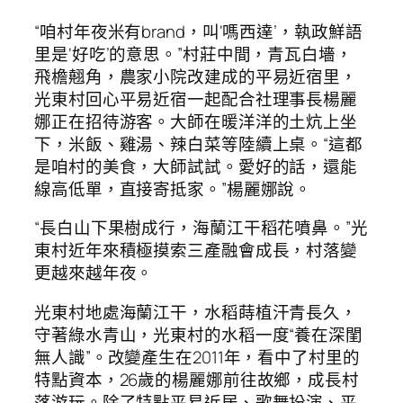
“咱村年夜米有brand，叫‘嗎西達’，執政鮮語
里是‘好吃’的意思。”村莊中間，青瓦白墻，
飛檐翹角，農家小院改建成的平易近宿里，
光東村回心平易近宿一起配合社理事長楊麗
娜正在招待游客。大師在暖洋洋的土炕上坐
下，米飯、雞湯、辣白菜等陸續上桌。“這都
是咱村的美食，大師試試。愛好的話，還能
線高低單，直接寄抵家。”楊麗娜說。
“長白山下果樹成行，海蘭江干稻花噴鼻。”光
東村近年來積極摸索三產融會成長，村落變
更越來越年夜。
光東村地處海蘭江干，水稻蒔植汗青長久，
守著綠水青山，光東村的水稻一度“養在深閨
無人識”。改變產生在2011年，看中了村里的
特點資本，26歲的楊麗娜前往故鄉，成長村
落游玩。除了特點平易近居、歌舞扮演、平