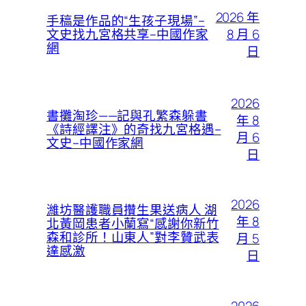
2026 年
手稿是作品的“生孩子現場”–
8 月 6
文史找九宮格共享–中國作家
網
日
2026
書攤淘珍——記與孔繁森躲書
年 8
《詩經譯注》的奇找九宮格遇–
月 6
文史–中國作家網
日
2026
濰坊醫護職員攢生果送病人 湖
年 8
北黃岡患者小蘭寫“感謝你新竹
森和診所！山東人”對李贊武表
月 5
達感激
日
2026