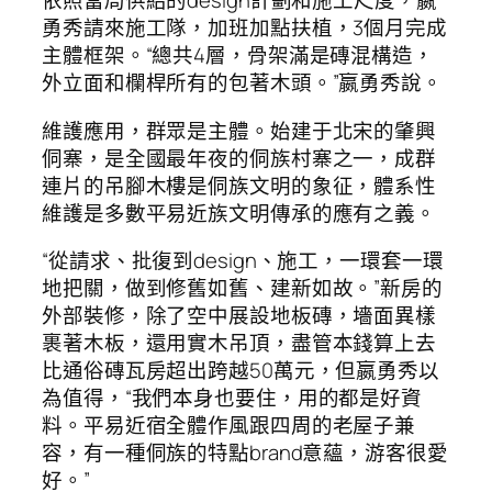
依照當局供給的design計劃和施工尺度，嬴
勇秀請來施工隊，加班加點扶植，3個月完成
主體框架。“總共4層，骨架滿是磚混構造，
外立面和欄桿所有的包著木頭。”嬴勇秀說。
維護應用，群眾是主體。始建于北宋的肇興
侗寨，是全國最年夜的侗族村寨之一，成群
連片的吊腳木樓是侗族文明的象征，體系性
維護是多數平易近族文明傳承的應有之義。
“從請求、批復到design、施工，一環套一環
地把關，做到修舊如舊、建新如故。”新房的
外部裝修，除了空中展設地板磚，墻面異樣
裹著木板，還用實木吊頂，盡管本錢算上去
比通俗磚瓦房超出跨越50萬元，但嬴勇秀以
為值得，“我們本身也要住，用的都是好資
料。平易近宿全體作風跟四周的老屋子兼
容，有一種侗族的特點brand意蘊，游客很愛
好。”