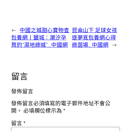
←
中國之城甜心寶物查
昆侖山下 足球女孩
包養網丨鹽城：潮汐孕
逐夢覓包養網心得
育的“濕地綠城”_中國網
綠茵場_中國網
→
留言
發佈留言
發佈留言必須填寫的電子郵件地址不會公
開。
必填欄位標示為
*
留言
*