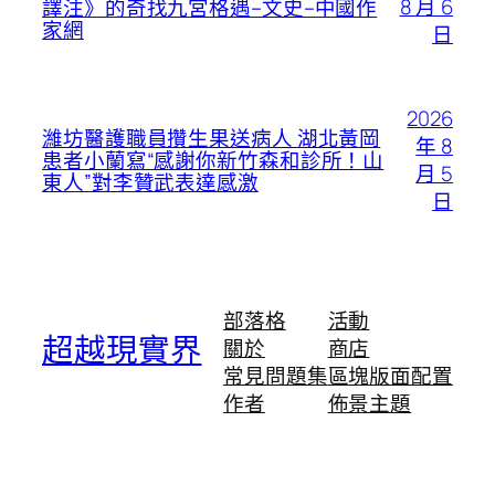
8 月 6
譯注》的奇找九宮格遇–文史–中國作
家網
日
2026
濰坊醫護職員攢生果送病人 湖北黃岡
年 8
患者小蘭寫“感謝你新竹森和診所！山
月 5
東人”對李贊武表達感激
日
部落格
活動
超越現實界
關於
商店
常見問題集
區塊版面配置
作者
佈景主題