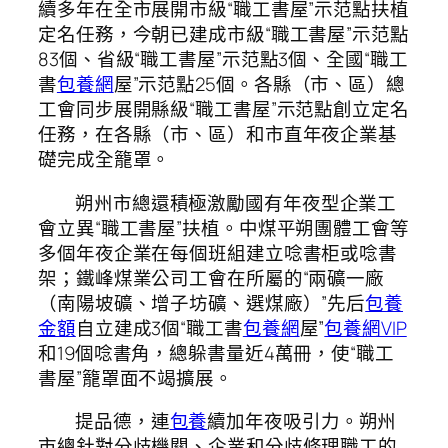
續多年在全市展開市級“職工書屋”示范點扶植
定名任務，今朝已建成市級“職工書屋”示范點
83個、省級“職工書屋”示范點3個、全國“職工
書
包養網
屋”示范點25個。各縣（市、區）總
工會同步展開縣級“職工書屋”示范點創立定名
任務，在各縣（市、區）和市直年夜企業基
礎完成全籠罩。
朔州市總還積極激勵國有年夜型企業工
會立異“職工書屋”扶植。中煤平朔團體工會等
多個年夜企業在每個班組建立唸書柜或唸書
架；鐵峰煤業公司工會在所屬的“兩礦一廠
（南陽坡礦、增子坊礦、選煤廠）”先后
包養
金額
自立建成3個“職工書
包養網
屋”
包養網VIP
和19個唸書角，總躲書量近4萬冊，使“職工
書屋”籠罩面不竭擴展。
提品德，連
包養
續加年夜吸引力。朔州
市總針對分歧機關、企業和分歧條理職工的