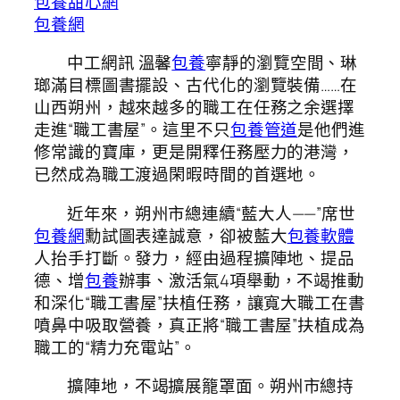
包養甜心網
包養網
中工網訊 溫馨
包養
寧靜的瀏覽空間、琳
瑯滿目標圖書擺設、古代化的瀏覽裝備……在
山西朔州，越來越多的職工在任務之余選擇
走進“職工書屋”。這里不只
包養管道
是他們進
修常識的寶庫，更是開釋任務壓力的港灣，
已然成為職工渡過閑暇時間的首選地。
近年來，朔州市總連續“藍大人——”席世
包養網
勳試圖表達誠意，卻被藍大
包養軟體
人抬手打斷。發力，經由過程擴陣地、提品
德、增
包養
辦事、激活氣4項舉動，不竭推動
和深化“職工書屋”扶植任務，讓寬大職工在書
噴鼻中吸取營養，真正將“職工書屋”扶植成為
職工的“精力充電站”。
擴陣地，不竭擴展籠罩面。朔州市總持