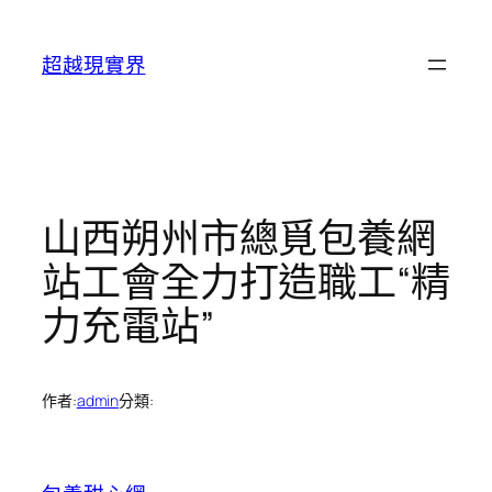
跳
至
超越現實界
主
要
內
容
山西朔州市總覓包養網
站工會全力打造職工“精
力充電站”
作者:
admin
分類: