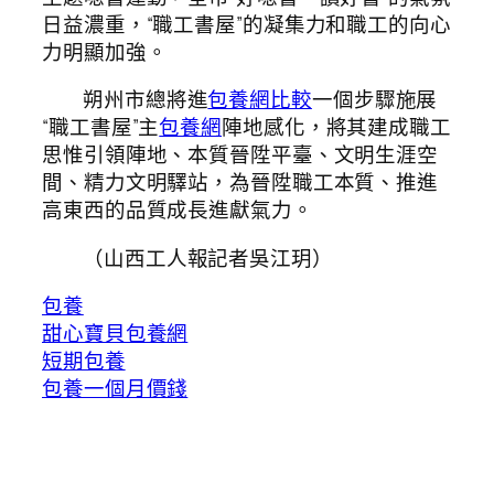
日益濃重，“職工書屋”的凝集力和職工的向心
力明顯加強。
朔州市總將進
包養網比較
一個步驟施展
“職工書屋”主
包養網
陣地感化，將其建成職工
思惟引領陣地、本質晉陞平臺、文明生涯空
間、精力文明驛站，為晉陞職工本質、推進
高東西的品質成長進獻氣力。
（
山西工人報
記者吳江玥）
包養
甜心寶貝包養網
短期包養
包養一個月價錢