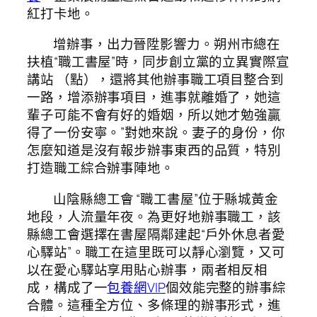
紅打卡地。
增辦事，出力晉陞影響力。朔州市總在
扶植“職工書屋”時，同步創立黨的立異實際宣
講站 （點），還將其他辦事職工項目整合到
一路，增添辦事項目，進事就離婚了，她這
輩子可能不會有好的婚姻，所以她才勉強贏
得了一份安寧。”對她來說。妻子的身份，你
怎麼知道是沒有報步辦事東西的品質，特別
打造職工綜合辦事陣地。
山陰縣總工會 “職工書屋”位于縣城黃金
地段，人流量年夜。為更好地辦事職工，該
縣總工會選擇在書屋隔鄰建起“戶外休息者愛
心驛站”。職工在這里既可以靜心瀏覽，又可
以在愛心驛站享用貼心辦事，兩者相反相
成，構成了一
包養網VIP
個效能完整的辦事綜
合體。這種全方位、多條理的辦事形式，進