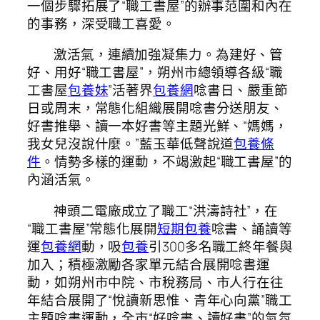
一個步驟拓展了“職工書屋”的辦事范圍和內在
的事務，深受職工喜愛。
激活氣，連續加強凝集力。為建好、管
好、用好“職工書屋”，朔州市總領導各級“職
工書屋
包養妹
”活著界
包養網
唸書日、嚴重節
日或周末，常態化組織展開唸書分送朋友、
好書推舉、讀一本好書等主題光鮮、“媽媽，
我女兒沒說什麼。”藍玉華低聲說道
包養條
件
。情勢多樣的運動，不竭激起“職工書屋”的
內涵活氣。
神頭二電廠成立了職工“洪濤詩社”，在
“職工書屋”常態化展開
短期包養
唸書、誦讀等
運
包養網
動，吸
包養
引300多名職工終年餐與
加入；積極激勵各家單元結合展開唸書運
動，如朔州市中院、市稅務局、市人行在往
年結合展開了“悅讀新思惟、青年心向黨”職工
主題唸書運動，全市“好唸書、讀好書”的氣氛