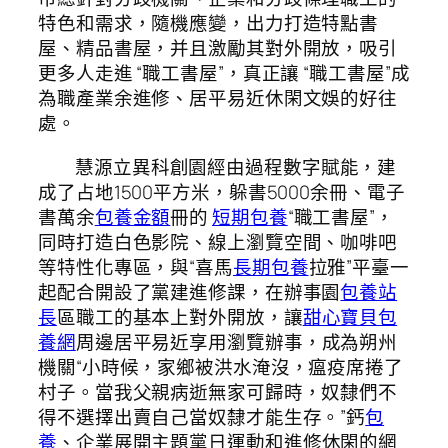
特色和需求，隨機應變，出力打造特點書
屋、精品書屋，并且激勵其對外開放，吸引
更多人走進 “職工書屋”，真正讓 “職工書屋”成
為職產業余進修、居平易近休閑文娛的好往
處。
慧源立異科創園經由過程數字賦能，建
成了占地1500平方米，躲書5000余冊、電子
書萬余
包養金額
冊的
短期包養
“職工書屋”，
同時打造白色影院、線上瀏覽空間、咖啡吧
等特性化專區，與“喜馬
長期包養
拉雅”平臺一
起配合開設了黨建進修課，在辦事園
包養站
長
區職工的基本上對外開放，讓
甜心寶貝包
養網
周邊居平易近享用瀏覽辦事，成為朔州
機關“小時候，家鄉被洪水淹沒，瘟疫席捲了
村子。當我父親病逝無家可歸時，奴隸們不
得不選擇出賣自己當奴隸才能生存。”鈣
包
養
、企業展開主題黨日運動和進修休閑的網