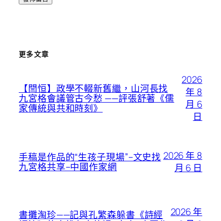
更多文章
2026
【閆恒】政學不輟新舊繼，山河長找
年 8
九宮格會議管古今愁 ——評張舒著《儒
月 6
家傳統與共和時刻》
日
2026 年 8
手稿是作品的“生孩子現場”–文史找
九宮格共享–中國作家網
月 6 日
2026 年
書攤淘珍——記與孔繁森躲書《詩經