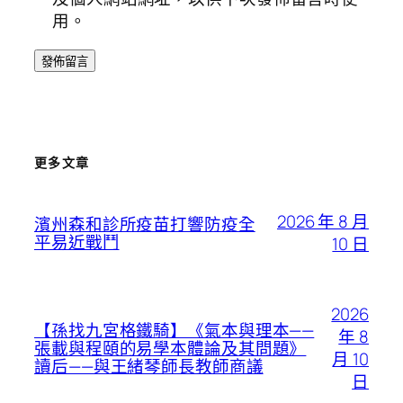
用。
更多文章
2026 年 8 月
濱州森和診所疫苗打響防疫全
平易近戰鬥
10 日
2026
【孫找九宮格鐵騎】《氣本與理本——
年 8
張載與程頤的易學本體論及其問題》
月 10
讀后——與王緒琴師長教師商議
日