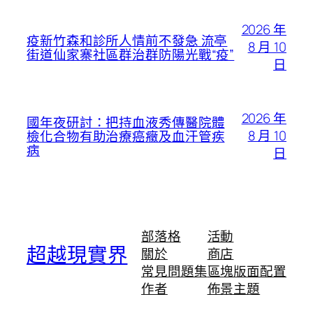
2026 年
疫新竹森和診所人情前不發急 流亭
8 月 10
街道仙家寨社區群治群防陽光戰“疫”
日
2026 年
國年夜研討：把持血液秀傳醫院體
8 月 10
檢化合物有助治療癌癥及血汗管疾
病
日
部落格
活動
超越現實界
關於
商店
常見問題集
區塊版面配置
作者
佈景主題