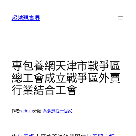
跳
至
超越現實界
主
要
內
容
專包養網天津市戰爭區
總工會成立戰爭區外賣
行業結合工會
作者:
admin
分類:
為夢想找一個家