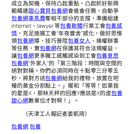
成立為契機，保持凸起重點，凸起抓好新興
範疇建
甜心寶貝包養網
會進會任務，自動爭
包養網車馬費
奪相干部分的支撐，準備組建
internet、lawyer 等
包養軟體
行業工會
包養感
情
，充足施展工會“年夜黌舍”感化，做好思惟
領
包養網
導、技巧晉陞
包養女人
、維權辦事
等任務，實
包養網
在保護其符合法規權益，
讓
包養網
更多職工感觸感染到工會
包養意思
包養網
“外家人”的「第三階段：時間與空間的
絕對對稱。你們必須同時在十點零三分零五
秒，將對方送
包養網
給我的禮物，放置在吧
檯的黃金分割點上。」暖和「等等！如果我
的愛是X，那林天秤的回應Y應該是X的虛
包養
甜心網
數單位才對啊！」。
（
天津工人報
記者姜凱琦
）
包養網
包養