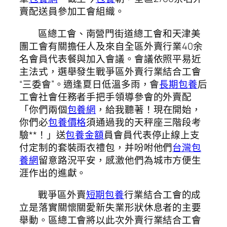
賣配送員參加工會組織。
區總工會、南營門街道總工會和天津美
團工會有關擔任人及來自全區外賣行業40余
名會員代表餐與加入會議。會議依照平易近
主法式，選舉發生戰爭區外賣行業結合工會
“三委會”。適逢夏日低溫多雨，會
長期包養
后
工會社會任務者手把手領導參會的外賣配
「你們兩個
包養網
，給我聽著！現在開始，
你們必
包養價格
須通過我的天秤座三階段考
驗**！」送
包養金額
員會員代表停止線上支
付定制的套裝雨衣禮包，并吩咐他們
台灣包
養網
留意路況平安，感激他們為城市方便生
涯作出的進獻。
戰爭區外賣
短期包養
行業結合工會的成
立是落實關懷關愛新失業形狀休息者的主要
舉動。區總工會將以此次外賣行業結合工會