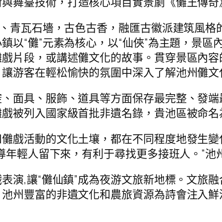
術與舞臺技術，打造核心項目實景劇《儺王傳奇
路、青瓦石墻，古色古香，融匯古徽派建筑風格的
鎮以“儺”元素為核心，以“仙俠”為主題，景區
戲片段，或講述儺文化的故事。貫穿景區內容
，讓游客在輕松愉快的氛圍中深入了解池州儺文
腔、面具、服飾、道具等方面保存最完整、發端
戲被列入國家級首批非遺名錄，貴池區被命名為
儺戲活動的文化土壤，都在不同程度地發生變
引導年輕人留下來，有利于尋找更多接班人。”
表演,讓“儺仙鎮”成為夜游文旅新地標。文旅融
。池州豐富的非遺文化和農旅資源為詩會注入鮮