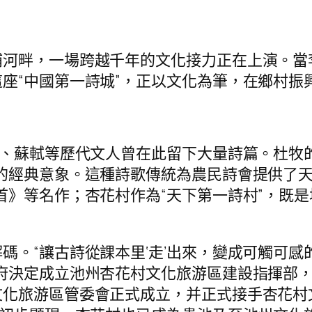
河畔，一場跨越千年的文化接力正在上演。當李
座“中國第一詩城”，正以文化為筆，在鄉村振
牧、蘇軾等歷代文人曾在此留下大量詩篇。杜牧
的經典意象。這種詩歌傳統為農民詩會提供了天
首》等名作；杏花村作為“天下第一詩村”，既
。“讓古詩從課本里‘走’出來，變成可觸可感的鄉
府決定成立池州杏花村文化旅游區建設指揮部，拉
文化旅游區管委會正式成立，并正式接手杏花村