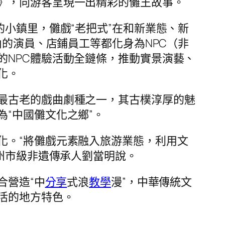
》，向游客呈現一出精彩的儺王故事。
小鎮里，儺戲“老把式”在和新業態、新
內的演員、店鋪員工等都化身為NPC（非
的NPC體驗活動全鏈條，推動實景演藝、
化。
最古老的戲曲劇種之一，其古樸淳厚的魅
“中國儺文化之鄉”。
化。“將儺戲元素融入旅游業態，利用文
池州市級非遺傳承人劉當明說。
合營造“中
分享
式浪
教學
漫”，中華傳統文
活的地方特色。