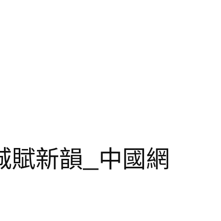
城賦新韻_中國網