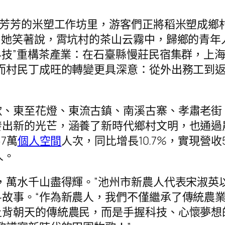
陳芳芳的米塑工作坊里，游客們正將稻米塑成鄉
”她笑著說，霄坑村的茶山云霧中，歸鄉的青年
科技”重構茶產業：在石臺縣慢莊民宿集群，上
而村民丁成旺的轉變更具深意：從外出務工到
歌、東至花燈、東流古鎮、南溪古寨、孝肅老街
發出新的光芒，涵養了新時代鄉村文明，也通過
7萬
個人空間
人次，同比增長10.7%，實現營收5
人。
，萬水千山盡得輝。”池州市新農人代表宋淑英
故事。“作為新農人，我們不僅繼承了傳統農
背朝天的傳統農民，而是手握科技、心懷夢想