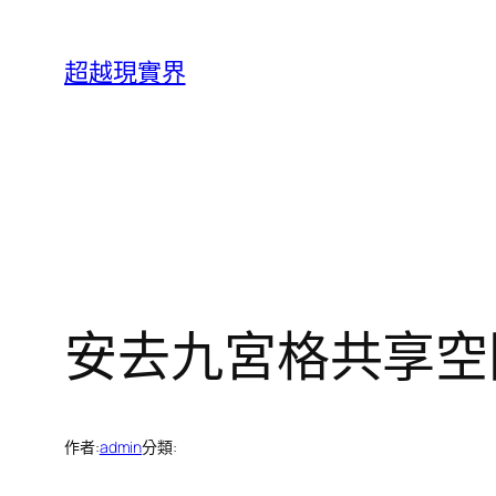
跳
至
超越現實界
主
要
內
容
安去九宮格共享空
作者:
admin
分類: