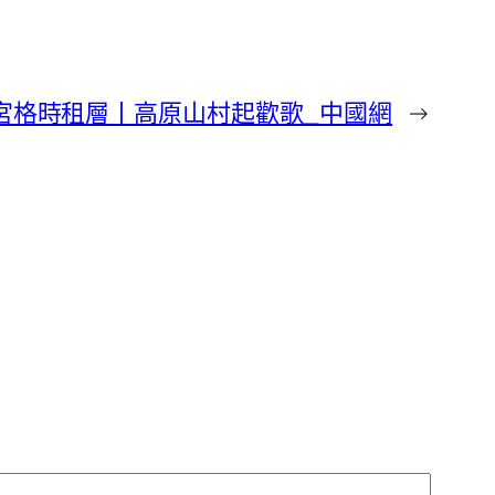
宮格時租層丨高原山村起歡歌_中國網
→