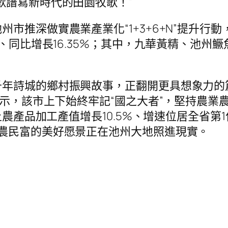
歌譜寫新時代的田園牧歌！”
推深做實農業產業化“1+3+6+N”提升行動，
元、同比增長16.35%；其中，九華黃精、池州
年詩城的鄉村振興故事，正翻開更具想象力的
人表示，該市上下始終牢記“國之大者”，堅持農
規上農產品加工產值增長10.5%、增速位居全省
農民富的美好愿景正在池州大地照進現實。