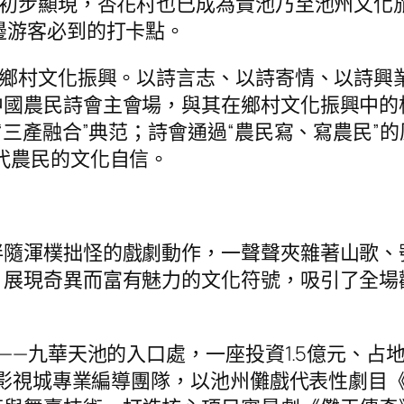
已初步顯現，杏花村也已成為貴池乃至池州文化旅
邊游客必到的打卡點。
能鄉村文化振興。以詩言志、以詩寄情、以詩興
國農民詩會主會場，與其在鄉村文化振興中的
“三產融合”典范；詩會通過“農民寫、寫農民”
代農民的文化自信。
伴隨渾樸拙怪的戲劇動作，一聲聲夾雜著山歌、
，展現奇異而富有魅力的文化符號，吸引了全場
——九華天池的入口處，一座投資1.5億元、占地
象山影視城專業編導團隊，以池州儺戲代表性劇目