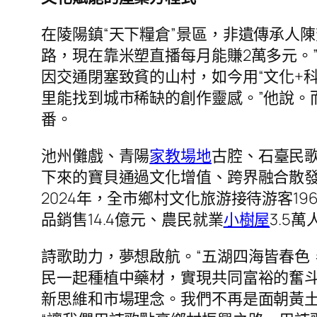
在陵陽鎮“天下糧倉”景區，非遺傳承人
路，現在靠米塑直播每月能賺2萬多元。
因交通閉塞致貧的山村，如今用“文化+
里能找到城市稀缺的創作靈感。”他說。
番。
池州儺戲、青陽
家教場地
古腔、石臺民
下來的寶貝通過文化增值、跨界融合散
2024年，全市鄉村文化旅游接待游客196
品銷售14.4億元、農民就業
小樹屋
3.5萬
詩歌助力，夢想啟航。“五湖四海皆春色
民一起種植中藥材，實現共同富裕的奮斗
新思維和市場理念。我們不再是面朝黃土