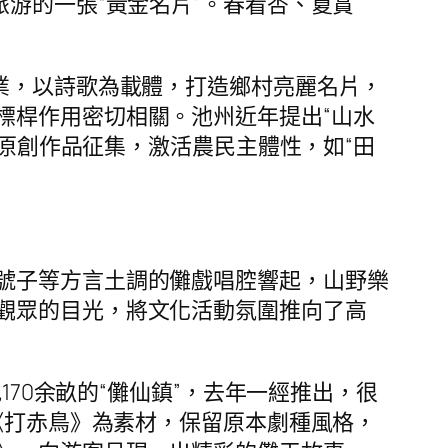
游的一張“黃金名片”。春看杏、夏賞
業，以詩歌為載體，打造鄉村亮麗名片，
標桿作用密切相關。池州近年提出“山水
的原創作品征集，激活農民主體性，如“田
號子等方言土調的儺戲唱腔響起，山野樂
觀眾的目光，將文化活動氛圍推向了高
170余畝的“儺仙鎮”，去年一經推出，很
《打赤鳥》為素材，保留原本劇種風格，