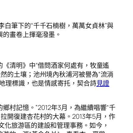
白筆下的“千千石楠樹，萬萬女貞林”與
興的畫卷上揮毫潑墨。
的《清明》中“借問酒家何處有，牧童遙
然的土壤；池州境內秋浦河被譽為“流淌
是地理標識，也是情感寄托，契合詩
見證
村記憶。”2012年3月，為繼續唱響“千
開復建杏花村的大幕。2013年5月，作
文化旅游區的建設和管理事務。如今，