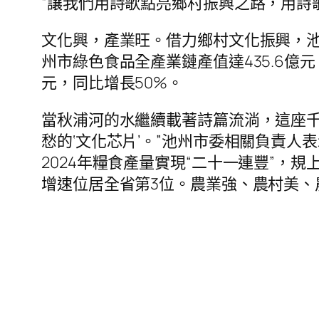
“讓我們用詩歌點亮鄉村振興之路，用詩
文化興，產業旺。借力鄉村文化振興，池州市
州市綠色食品全產業鏈產值達435.6億
元，同比增長50%。
當秋浦河的水繼續載著詩篇流淌，這座千
愁的‘文化芯片’。”池州市委相關負責
2024年糧食產量實現“二十一連豐”，
增速位居全省第3位。農業強、農村美、