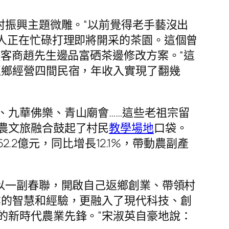
村振興主題微雕。“以前覺得老手藝沒出
人正在忙碌打理即將開采的茶園。這個曾
海客商趙先生邊品富硒茶邊修改方案。“這
返鄉經營四間民宿，年收入實現了翻幾
、九華佛樂、青山廟會……這些老祖宗留
農文旅融合鼓起了村民
教學場地
口袋。
2.2億元，同比增長12.1%，帶動農副產
以一副春聯，開啟自己返鄉創業、帶領村
業的智慧和經驗，更融入了現代科技、創
的新時代農業先鋒。”宋淑英自豪地說：