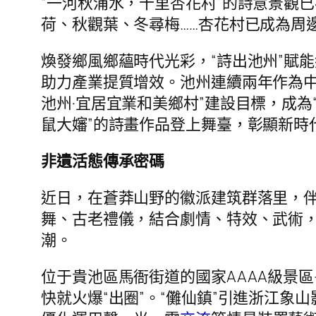
“一河秋浦水，十里杏花村”的詩意景觀
荷、秋觀葉、冬尋梅……杏花村已成為周
煥發鄉風鄉蘊時代光彩，“詩出池州”賦
助力產業提質增效。池州連續兩年作為中
池州·宜居宜業和美鄉村”建設目標，成為
鼠大嬸”的詩畫作品登上舞臺，彰顯新時
非遺活態傳承密碼
近日，在蒼莽山野的徽派建筑群落里，
舞、古老禮儀，結合劇情、特效、武術
潮。
位于貴池區馬衙街道的國家AAAA級景區
快就火爆“出圈”。“儺仙鎮”引進浙江