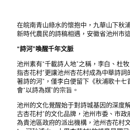
在皖南青山綠水的懷抱中，九華山下秋浦
新時代農民的詩稿相遇，安徽省池州市這
“詩河”喚醒千年文脈
池州素有“千載詩人地”之稱，李白、杜
指杏花村”更讓池州杏花村成為中華詩詞
著詩的河”，僅李白便留下《秋浦歌十七
會“以詩為媒”的宗旨。
池州的文化覺醒始于對詩城基因的深度解碼
古杏花村”的文化品牌，池州市委、市政
為貴池區政府的派出機構，池州杏花村