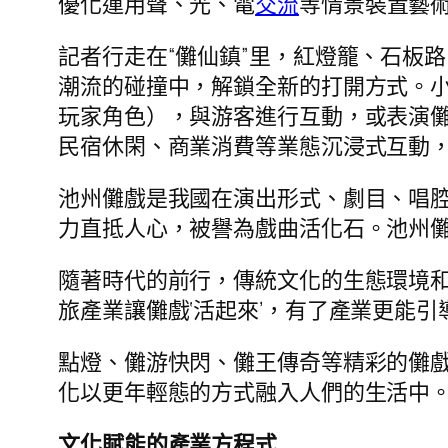
優化運用聲、光、電
交流
等情景裝置藝
記者行走在“儺仙鎮”里，紅燈籠、石板
潮流的碰撞中，解鎖全新的打開方式。小
玩家角色），與游客進行互動，或表演儺
民宿休閑、商業消費等業態沉浸式互動
池州儺戲是我國在演出形式、劇目、唱
力直抵人心，被譽為戲曲活化石。池州儺
隨著時代的前行，傳統文化的生態環境和
旅產業讓儺戲‘活起來’，有了產業更能
點燈、儺游快閃、儺王傳奇等精彩的儺戲
化以更年輕態的方式融入人們的生活中
文化賦能的產業方程式