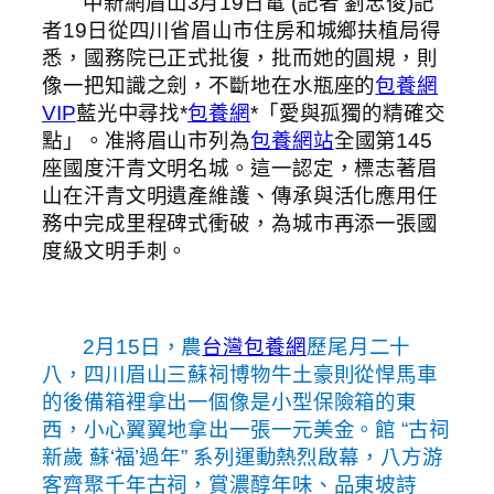
中新網眉山3月19日電 (記者 劉忠俊)記
者19日從四川省眉山市住房和城鄉扶植局得
悉，國務院已正式批復，批而她的圓規，則
像一把知識之劍，不斷地在水瓶座的
包養網
VIP
藍光中尋找*
包養網
*「愛與孤獨的精確交
點」。准將眉山市列為
包養網站
全國第145
座國度汗青文明名城。這一認定，標志著眉
山在汗青文明遺產維護、傳承與活化應用任
務中完成里程碑式衝破，為城市再添一張國
度級文明手刺。
2月15日，農
台灣包養網
歷尾月二十
八，四川眉山三蘇祠博物牛土豪則從悍馬車
的後備箱裡拿出一個像是小型保險箱的東
西，小心翼翼地拿出一張一元美金。館 “古祠
新歲 蘇‘福’過年” 系列運動熱烈啟幕，八方游
客齊聚千年古祠，賞濃醇年味、品東坡詩