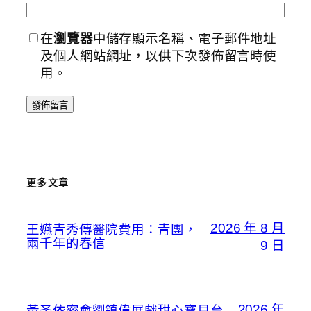
在
瀏覽器
中儲存顯示名稱、電子郵件地址
及個人網站網址，以供下次發佈留言時使
用。
更多文章
2026 年 8 月
王嬿青秀傳醫院費用：青團，
兩千年的春信
9 日
2026 年
黃圣依密會劉鎮偉展戲甜心寶貝台