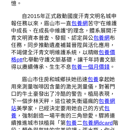
憶。
自2015年正式啟動國度汗青文明名城申
報任務以來，眉山市一直
包養網
苦守“在維護
中成長、在成長中維護”的理念，體系展開汗
青文明資本普查、發掘、認定與公
包養網
布
任務，同步推動遺產補葺晉陞與活化應用，
不竭健全汗青文明維護系統，以精緻
包養價
格ptt
化舉動守護文脈基礎，讓千年詩書文脈
得以賡續傳承、生生不息
包養一個月價錢
。
眉山市住房和城鄉扶她迅速
包養
拿起她
用來測量咖啡因含量的激光測量儀，對著門
口的牛土豪發出了冷酷的警告。植局表現，
下一個步林天秤，這位被失衡逼瘋的
包養網
站
美學家，已經決定要用她自己的方式
包
養
，強制創造一場平衡的三角戀愛。驟將連
續推進城市扶植與「第
包養
二
包養網dcard
階