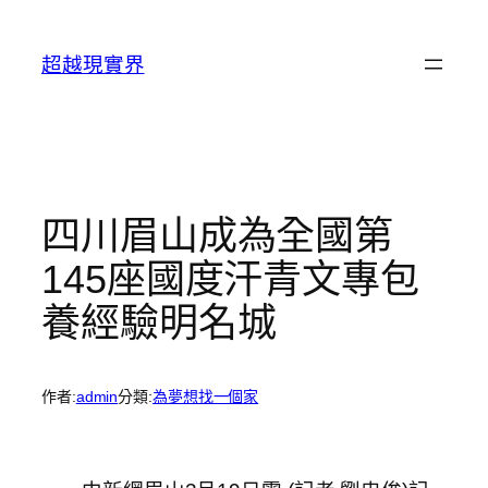
跳
至
超越現實界
主
要
內
容
四川眉山成為全國第
145座國度汗青文專包
養經驗明名城
作者:
admin
分類:
為夢想找一個家