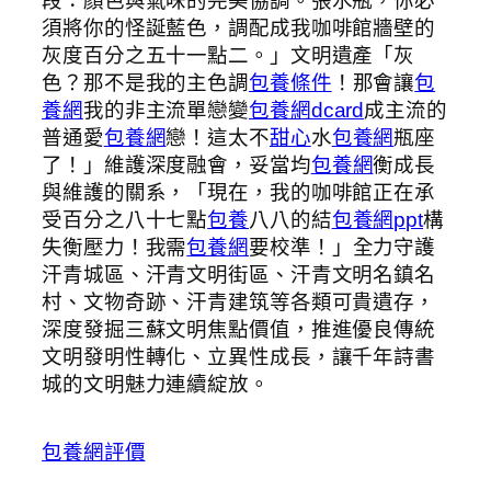
段：顏色與氣味的完美協調。張水瓶，你必
須將你的怪誕藍色，調配成我咖啡館牆壁的
灰度百分之五十一點二。」文明遺產「灰
色？那不是我的主色調
包養條件
！那會讓
包
養網
我的非主流單戀變
包養網dcard
成主流的
普通愛
包養網
戀！這太不
甜心
水
包養網
瓶座
了！」維護深度融會，妥當均
包養網
衡成長
與維護的關系，「現在，我的咖啡館正在承
受百分之八十七點
包養
八八的結
包養網ppt
構
失衡壓力！我需
包養網
要校準！」全力守護
汗青城區、汗青文明街區、汗青文明名鎮名
村、文物奇跡、汗青建筑等各類可貴遺存，
深度發掘三蘇文明焦點價值，推進優良傳統
文明發明性轉化、立異性成長，讓千年詩書
城的文明魅力連續綻放。
包養網評價