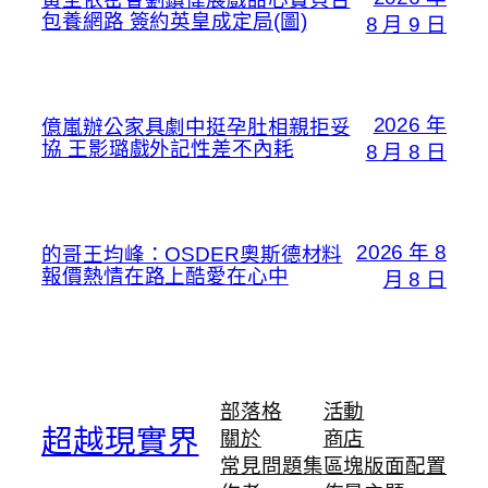
包養網路 簽約英皇成定局(圖)
8 月 9 日
2026 年
億嵐辦公家具劇中挺孕肚相親拒妥
協 王影璐戲外記性差不內耗
8 月 8 日
2026 年 8
的哥王均峰：OSDER奧斯德材料
報價熱情在路上酷愛在心中
月 8 日
部落格
活動
超越現實界
關於
商店
常見問題集
區塊版面配置