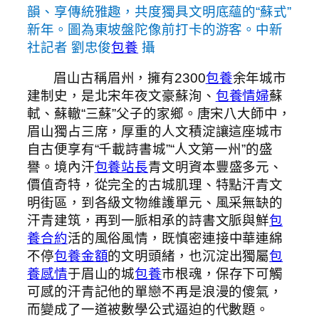
韻、享傳統雅趣，共度獨具文明底蘊的“蘇式”
新年。圖為東坡盤陀像前打卡的游客。中新
社記者 劉忠俊
包養
攝
眉山古稱眉州，擁有2300
包養
余年城市
建制史，是北宋年夜文豪蘇洵、
包養情婦
蘇
軾、蘇轍“三蘇”父子的家鄉。唐宋八大師中，
眉山獨占三席，厚重的人文積淀讓這座城市
自古便享有“千載詩書城”“人文第一州”的盛
譽。境內汗
包養站長
青文明資本豐盛多元、
價值奇特，從完全的古城肌理、特點汗青文
明街區，到各級文物維護單元、風采無缺的
汗青建筑，再到一脈相承的詩書文脈與鮮
包
養合約
活的風俗風情，既慎密連接中華連綿
不停
包養金額
的文明頭緒，也沉淀出獨屬
包
養感情
于眉山的城
包養
市根魂，保存下可觸
可感的汗青記他的單戀不再是浪漫的傻氣，
而變成了一道被數學公式逼迫的代數題。