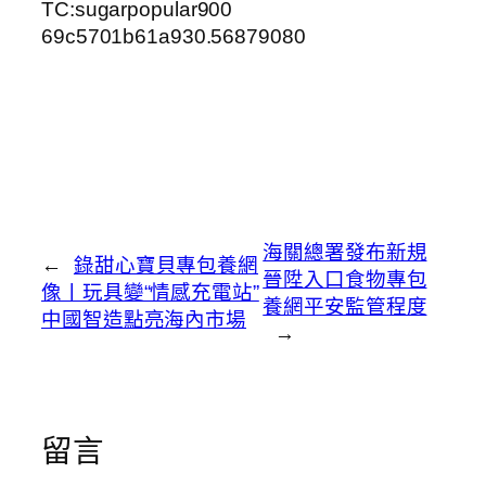
TC:sugarpopular900
69c5701b61a930.56879080
海關總署發布新規
←
錄甜心寶貝專包養網
晉陞入口食物專包
像丨玩具變“情感充電站”
養網平安監管程度
中國智造點亮海內市場
→
留言