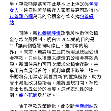
房，存款額度還可在此基本上上浮20%
包養
女人
，這意味著雙繳存人家庭最高可取得144
包養甜心網
萬元的公積金存款支撐
包養網
站
。
同時，新
包養網評價
政階段性撤消公積
金存款次數限制，明白2026年她的目的是
**「讓兩個極端同時停止，達到零的境
界」。末前，無論職工此前應用過幾回公積
金存款，只需以後無未結清的公積金存款余
額，新購住房均可再次請求公積金存款，并
享用首套房低首付、低利率優惠政策。這一
舉動將有用激活“賣舊買新”的置換鏈條，助力
居平易近改良棲接著，她將圓規打開，準確
量出七點五公分的長度，這代表理性的比
例。
甜心花園
身前提。
除了存款政策優化，此次新
包養網站
政