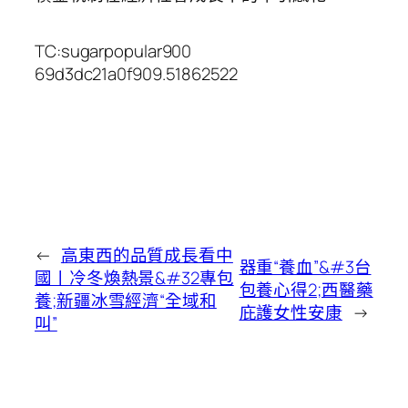
TC:sugarpopular900
69d3dc21a0f909.51862522
←
高東西的品質成長看中
器重“養血”&#3台
國丨冷冬煥熱景&#32專包
包養心得2;西醫藥
養;新疆冰雪經濟“全域和
庇護女性安康
→
叫”