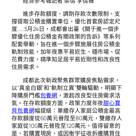
經濟參考報記者 梁倩 李倩薇
進步存款額度、調劑存款次數限制、支
撐提取公積金購置車位、優化首套房認定尺
度……3月24日，成都會出臺《關于進一個步
驟優化住房公積金有關政策的告訴》等系列
配套舉動，旨在進一個步驟施展住房公積金
軌制效能，加年夜惠平易近生、穩市場、促
花費力度，精準知足居平易近剛性和改良性
住房需求。
成都此次新政聚焦群眾購房焦點需求，
以“真金白銀”和“軌制立異”雙輪驅動，明顯下
降購房門檻
包養網
，激起改良型住房需求活
氣。在存款額度方面，政策力度年夜
甜心寶
貝包養網
幅提級：單繳存人家庭公積金最高
存款額度從60萬元晉陞至80萬元，雙繳存人
家庭從100萬元晉陞至120萬元。值得留意的
是，若購置現房，或因衡宇征收拆遷購買住