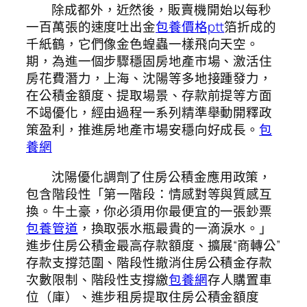
除成都外，近然後，販賣機開始以每秒
一百萬張的速度吐出金
包養價格ptt
箔折成的
千紙鶴，它們像金色蝗蟲一樣飛向天空。
期，為進一個步驟穩固房地產市場、激活住
房花費潛力，上海、沈陽等多地接踵發力，
在公積金額度、提取場景、存款前提等方面
不竭優化，經由過程一系列精準舉動開釋政
策盈利，推進房地產市場安穩向好成長。
包
養網
沈陽優化調劑了住房公積金應用政策，
包含階段性「第一階段：情感對等與質感互
換。牛土豪，你必須用你最便宜的一張鈔票
包養管道
，換取張水瓶最貴的一滴淚水。」
進步住房公積金最高存款額度、擴展“商轉公”
存款支撐范圍、階段性撤消住房公積金存款
次數限制、階段性支撐繳
包養網
存人購置車
位（庫）、進步租房提取住房公積金額度