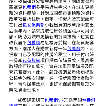
還年夜幅擴容公積金應用場景，讓政策盈利
籠罩更
包養網
多平易近生需求。在城市更換
新的資料範疇，針對成國都市更換新的資料
改革項目標住房，衡宇一切權人及其配頭可
在付出
包養俱樂部
小我出資的改革所需支出
后兩年內，請求提取住房公積金賬戶可用余
額，既助力城市更換新的資料推動，也實在
改良居平
包養網
易近棲身前提。在花費配套
方面，購房人在購置新房一年
包養網
內，可
提取自己及配頭的住房公積金，用于付出統
一房產
包養故事
項目標車位購買款，最高提
取額度可達10萬元，實在加重群眾購房及配
套花費壓力。此外，新政撤消嚴重疾病提取
公積金的頻次限制，進一個步驟簡化提取流
程、晉陞辦事效能，更好地保證艱苦群眾的
應急資金需求。
成都鏈家總司
包養網VIP
理岳丙銀
包養俱