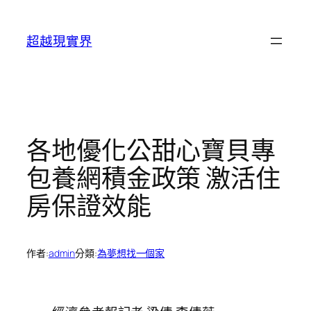
跳
至
超越現實界
主
要
內
容
各地優化公甜心寶貝專
包養網積金政策 激活住
房保證效能
作者:
admin
分類:
為夢想找一個家