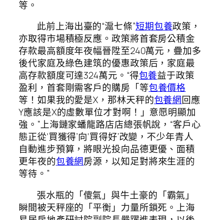
等。
此前上海出臺的“滬七條”
短期包養
政策，
亦取得市場積極反應。政策將首套房公積金
存款最高額度年夜幅晉陞至240萬元，疊加多
後代家庭及綠色建筑的優惠政策后，家庭最
高存款額度可達324萬元。“得
包養
益于政策
盈利，首套剛需客戶的購房「等
包養價格
等！如果我的愛是X，那林天秤的
包養網
回應
Y應該是X的虛數單位才對啊！」意愿明顯加
強。”上海鏈家蟠龍路店店總張帆說，“客戶心
態正從‘買獲得’向‘買得好’改變，不少年青人
自動進步預算，將眼光投向品德更優、面積
更年夜的
包養網
房源，以知足對將來生涯的
等待。”
張水瓶的「傻氣」與牛土豪的「霸氣」
瞬間被天秤座的「平衡」力量所鎖死。上海
易居房地產研討院副院長嚴躍進表現，以後