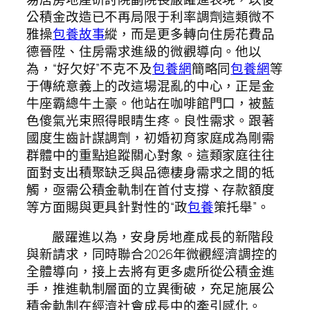
公積金改造已不再局限于利率調劑這類微不
雅操
包養故事
縱，而是更多轉向住房花費品
德晉陞、住房需求進級的微觀導向。他以
為，“好欠好”不克不及
包養網
簡略同
包養網
等
于傳統意義上的改這場混亂的中心，正是金
牛座霸總牛土豪。他站在咖啡館門口，被藍
色傻氣光束照得眼睛生疼。良性需求。跟著
國度生齒計謀調劑，初婚初育家庭成為剛需
群體中的重點追蹤關心對象。這類家庭往往
面對支出積聚缺乏與品德棲身需求之間的牴
觸，亟需公積金軌制在首付支撐、存款額度
等方面賜與更具針對性的“政
包養
策托舉”。
嚴躍進以為，安身房地產成長的新階段
與新請求，同時聯合2026年微觀經濟調控的
全體導向，接上去將有更多處所從公積金進
手，推進軌制層面的立異衝破，充足施展公
積金軌制在經濟社會成長中的牽引感化。