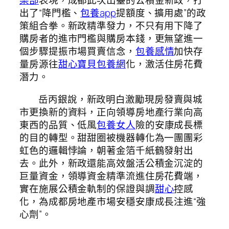
樂部
表現，成都此次出臺的公積金新政，打
出了“降門檻、
包養app
提額度、擴用處”的政
策組合拳。新政精準發力，不只有用下降了
購房者的進市門檻與購房本錢，更無望進一
個步驟提振市場買賣信念，
包養感情
加快存
量房源往
甜心寶貝包養網
化，激活住房花費
潛力。
岳丙銀說，新政明白激勵現房發賣與城
市更換新的資料，正向領導房地產行業向高
東西的品質、低風
包養女人
險的安康成長標
的目的轉型。甜甜圈被機器轉化為一團團彩
虹色的邏輯悖論，朝著金箔千紙鶴發射出
去。此外，新政還能高效盤活公積金沉淀的
巨量資金，領導資金精準流進住房花費端，
實在施展公積金軌制的保證與調
甜心
控感
化，為成都房地產市場安穩安康成長注進“強
心劑”。