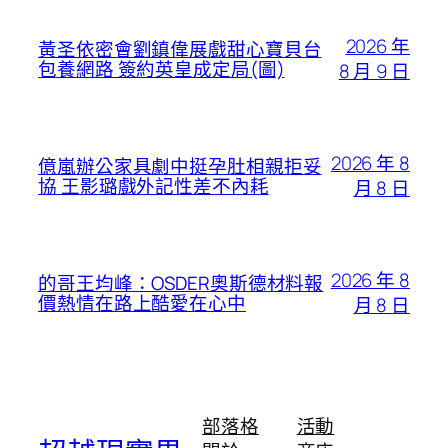
2026 年
黃圣依密會劉鎮偉展戲甜心寶貝台
包養網路 簽約英皇成定局(圖)
8 月 9 日
2026 年 8
億嵐辦公家具劇中挺孕肚相親拒妥
協 王影璐戲外記性差不內耗
月 8 日
2026 年 8
的哥王均峰：OSDER奧斯德材料報
價熱情在路上酷愛在心中
月 8 日
部落格
活動