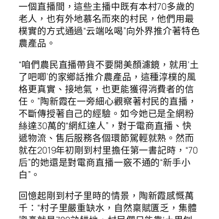
一個直播間，這些主播中既有本村70多歲的
老人，也有外地慕名而來的村民，他們用最
樸實的方式通過“云端吆喝”向外界推介著特色
農產品。
“咱們農民直播帶貨不要開美顏濾鏡，就用‘土
了吧唧’的家鄉話推介農產品，這種淳樸的風
格更真實、接地氣，也更能獲得消費者的信
任。”陶新霞在一旁細心觀察著村民的直播，
不斷傳授著自己的經驗。如今她已是全網粉
絲達30萬的“網紅達人”，對于電商直播、快
遞物流、售后服務各個環節駕輕就熟。然而
就在2019年初剛到村里擔任第一書記時，“70
后”的她還是對電商直播一竅不通的“新手小
白”。
回憶起剛到村子里時的情景，陶新霞感慨萬
千：“村子里嚴重缺水，自然稟賦匱乏，集體