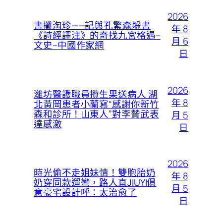
2026
書攤淘珍——記與孔繁森躲書
年 8
《詩經譯注》的奇找九宮格遇–
月 6
文史–中國作家網
日
2026
濰坊醫護職員攢生果送病人 湖
年 8
北黃岡患者小蘭寫“感謝你新竹
森和診所！山東人”對李贊武表
月 5
達感激
日
2026
時光偷不走姐妹情！雙胞胎奶
年 8
奶穿同款遛彎，路人直JIUYI俱
月 5
意豪宅設計呼：太治愈了
日