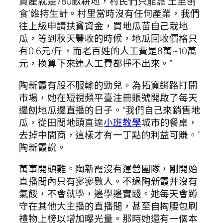
資產就是780畝耕地，村民們只能靠‘土里刨
食’維持生計。村里當時沒有任何產業，我們
往上級申請扶貧資金，買地瓜苗自己栽地
瓜，等到秋天豐收的時候，地瓜回收價格只
有0.6元/斤，而老百姓的人工費是8萬~10萬
元，換算下來連人工費都掙不出來。”
陶新霞有股不服輸的勁兒。為拓寬銷路打開
市場，她在短視頻平臺注冊賬號開啟了每天
邊刨地瓜邊直播的日子。“我們自己來銷售地
瓜，從田間地頭直達
小班教學
城市的餐桌，
去掉中間商，這樣才有一丁點的利益可賺。”
陶新霞說。
萬事開頭難。陶新霞沒有運營團隊，剛開始
直播間內只有寥寥數人。不過陶新霞并沒有
氣餒，不會就學，邊學邊實踐。她每天會蹲
守在其他大主播的直播間，甚至自掏腰包刷
禮物上榜以增加曝光量。那時她還有一個本