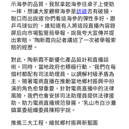
示海參的品質，我就拿起海參往桌子上使勁
一摔，想讓大家觀察海參是
訪談
否有破損，
脫口而出說道‘你們看這海參的彈性多好，跟
乒乓球似的’，誰知道有人將這段直播內容錄
屏后向市場監管局舉報，說我夸大宣傳并提
出索賠。”陶新霞向記者講述了一次被舉報索
賠的經歷。
對此，陶新霞不斷優化產品設計和直播話
術。同時，當地政府也積極行動，“我們在每
個村都配有司法助理員，以調解村級矛盾為
主，隨著電商直播在推動當地鄉村振興中扮
演的角色愈發重要，針對電商直播中的法律
風險，我們也會安排司法助理員提供法律援
助，助力電商直播規范發展。”乳山市白沙灘
鎮黨委組織委員陳翔宇說。
推進三大工程，繪就鄉村振興新藍圖