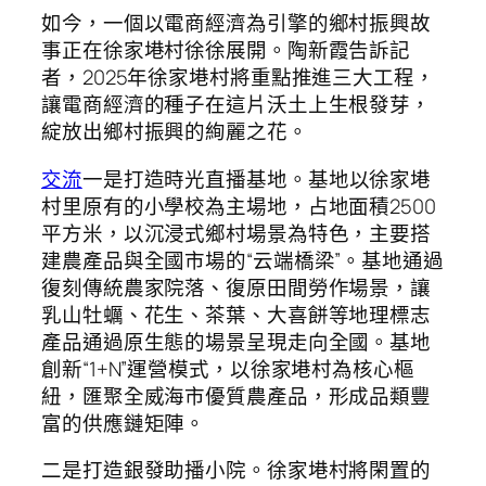
如今，一個以電商經濟為引擎的鄉村振興故
事正在徐家塂村徐徐展開。陶新霞告訴記
者，2025年徐家塂村將重點推進三大工程，
讓電商經濟的種子在這片沃土上生根發芽，
綻放出鄉村振興的絢麗之花。
交流
一是打造時光直播基地。基地以徐家塂
村里原有的小學校為主場地，占地面積2500
平方米，以沉浸式鄉村場景為特色，主要搭
建農產品與全國市場的“云端橋梁”。基地通過
復刻傳統農家院落、復原田間勞作場景，讓
乳山牡蠣、花生、茶葉、大喜餅等地理標志
產品通過原生態的場景呈現走向全國。基地
創新“1+N”運營模式，以徐家塂村為核心樞
紐，匯聚全威海市優質農產品，形成品類豐
富的供應鏈矩陣。
二是打造銀發助播小院。徐家塂村將閑置的