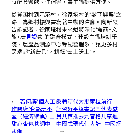
時配套餐飲、住宿等，為主播提供方便。
從貧困村到示范村，徐家塂村的“數商興農”之
路正為鄉村振興書寫著生動的注腳。陶新霞
告訴記者，徐家塂村未來還將深化“電商+文
旅+康
見證
養”的融合模式，建設主播培訓學
院、農產品溯源中心等配套體系，讓更多村
民端起“新農具”，耕耘“云上沃土”。
←
若何讓“個人工
乘著時代大潮奮楫前行——
作閉店”套路玩不
記習近平總書記同代表委
靈（經濟聚焦）_
員共商推去九宮格共享進
甜心查包養網中
中國式現代化大計_中國網
國網
→