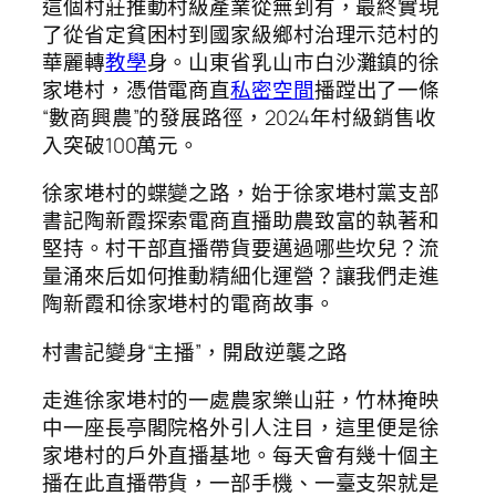
這個村莊推動村級產業從無到有，最終實現
了從省定貧困村到國家級鄉村治理示范村的
華麗轉
教學
身。山東省乳山市白沙灘鎮的徐
家塂村，憑借電商直
私密空間
播蹚出了一條
“數商興農”的發展路徑，2024年村級銷售收
入突破100萬元。
徐家塂村的蝶變之路，始于徐家塂村黨支部
書記陶新霞探索電商直播助農致富的執著和
堅持。村干部直播帶貨要邁過哪些坎兒？流
量涌來后如何推動精細化運營？讓我們走進
陶新霞和徐家塂村的電商故事。
村書記變身“主播”，開啟逆襲之路
走進徐家塂村的一處農家樂山莊，竹林掩映
中一座長亭閣院格外引人注目，這里便是徐
家塂村的戶外直播基地。每天會有幾十個主
播在此直播帶貨，一部手機、一臺支架就是