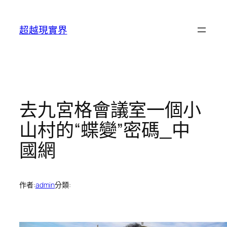
跳
至
超越現實界
主
要
內
容
去九宮格會議室一個小
山村的“蝶變”密碼_中
國網
作者:
admin
分類: