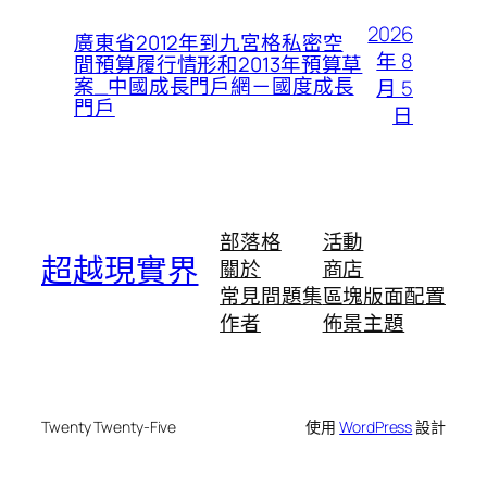
2026
廣東省2012年到九宮格私密空
年 8
間預算履行情形和2013年預算草
案_中國成長門戶網－國度成長
月 5
門戶
日
部落格
活動
超越現實界
關於
商店
常見問題集
區塊版面配置
作者
佈景主題
Twenty Twenty-Five
使用
WordPress
設計