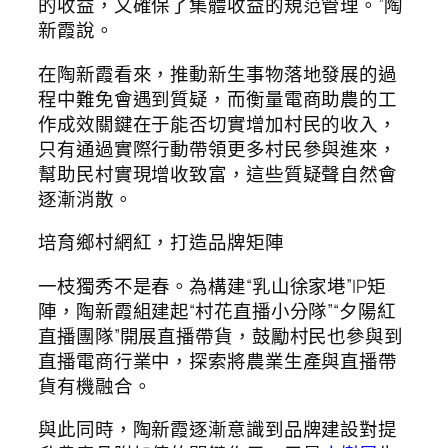
的收益，又確保了集體收益的規范管理。”陶
新霞說。
在陶新霞看來，推動新生事物落地發展的過
程中難免會遇到質疑，而衡量電商助農的工
作成效關鍵在于能否切實增加村民的收入，
只有通過實際行動帶領更多村民參與進來，
幫助民村實現增收致富，這些質疑聲自然會
逐漸消散。
培育鄉村網紅，打造品牌矩陣
一枝獨秀不是春。為構建“乳山徐家塂”IP矩
陣，陶新霞組建起“村花直播小分隊”“夕陽紅
直播團隊”開展直播帶貨，鼓勵村民也參與到
直播電商行業中，探索將農業生產與直播帶
貨有機融合。
與此同時，陶新霞逐漸意識到品牌建設對提