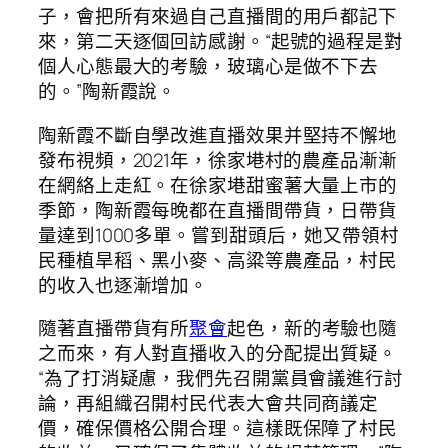
子，會把所有來過自己直播間的用戶都記下
來，第二天逐個回訪感謝。“起號的過程是對
個人心態最大的考驗，玻璃心是做不下去
的。”陶新霞說。
陶新霞不斷自學改進直播效果并堅持不懈地
發布視頻，2021年，徐家塂村的農產品漸漸
在網絡上走紅。在徐家塂甜蜜薯大量上市的
季節，陶新霞每晚都在直播間帶貨，日帶貨
量達到1000多單。嘗到甜頭后，她又帶領村
民種植旱稻、黑小麥、高粱等農產品，村民
的收入也逐漸增加。
隨著直播帶貨有所
聚會
起色，新的考驗也隨
之而來，有人對直播收入的分配提出質疑。
“為了打消疑慮，我們先召開黨員會議進行討
論，再組織召開村民代表大會共同商議定
價，確保價格公開合理。這樣既保障了村民