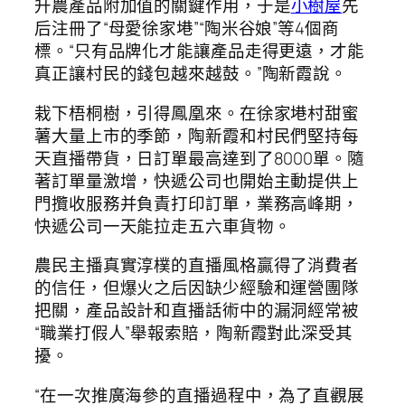
升農產品附加值的關鍵作用，于是
小樹屋
先
后注冊了“母愛徐家塂”“陶米谷娘”等4個商
標。“只有品牌化才能讓產品走得更遠，才能
真正讓村民的錢包越來越鼓。”陶新霞說。
栽下梧桐樹，引得鳳凰來。在徐家塂村甜蜜
薯大量上市的季節，陶新霞和村民們堅持每
天直播帶貨，日訂單最高達到了8000單。隨
著訂單量激增，快遞公司也開始主動提供上
門攬收服務并負責打印訂單，業務高峰期，
快遞公司一天能拉走五六車貨物。
農民主播真實淳樸的直播風格贏得了消費者
的信任，但爆火之后因缺少經驗和運營團隊
把關，產品設計和直播話術中的漏洞經常被
“職業打假人”舉報索賠，陶新霞對此深受其
擾。
“在一次推廣海參的直播過程中，為了直觀展