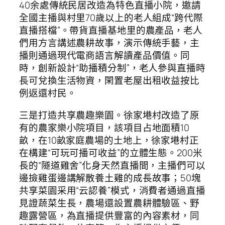
40余處傳統民居改造為特色直播小院，邀請
全國主播與村里70歲以上的老人組成“跨代際
直播搭檔”。帶貨直播基地里的農產品，老人
們用方言講述農耕故事，演示傳統手藝，主
播則通過現代電商語言解讀產品價值。同
時，創新設計“助播積分制”，老人參與直播時
長可兌換生活物資，閑置老屋出租收益按比
例返還村民。
三是打造共享農趣樂園。徐家塂村改造了原
有的農家樂小院項目，該項目占地面積10
畝，在10畝家庭農場的土地上，徐家塂村正
在構建“可玩可播可收益”的立體生態。200米
長的“隧道雞舍”化身天然直播間，主播們可以
邊撿雞蛋邊講解散養土雞的成長故事；50塊
共享菜園采用“云認養”模式，消費者通過直播
見證蔬菜生長，農場還設置農耕體驗區、野
趣露營區，為直播提供豐富的內容素材，同