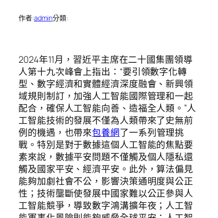
作者:
admin
分類:
2024年11月，習近平主席在二十國集團領導
人第十九次峰會上指出：“要引領數字化轉
型、數字經濟和實體經濟深度融會、新興領
域規則制訂，加強人工智能國際管理和一起
配合，確保人工智能向善、造福全人類。”人
工智能技術的發展不僅為人類帶來了史無前
例的機遇，也帶來
包養網
了一系列管理挑
戰。特別是對于數據這個人工智能的焦點要
素來說，數據平安問題不僅觸及個人隱私還
觸及國家平安、經濟平安。此外，算法偏見
能夠加劇社會不公，影響決策通明度與公正
性；技術壟斷使發展中國家難以公正參與人
工智能競爭，導致數字鴻溝擴年夜；人工智
能軍事化風險則能夠威脅全球平安；人工智