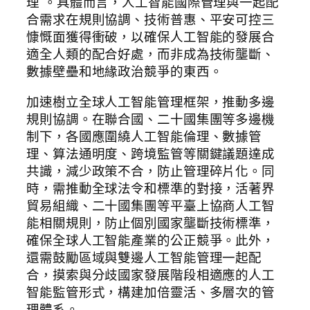
理”。具體而言，人工智能國際管理與一起配
合需求在規則協調、技術普惠、平安可控三
慷慨面獲得衝破，以確保人工智能的發展合
適全人類的配合好處，而非成為技術壟斷、
數據壁壘和地緣政治競爭的東西。
加速樹立全球人工智能管理框架，推動多邊
規則協調。在聯合國、二十國集團等多邊機
制下，各國應圍繞人工智能倫理、數據管
理、算法通明度、跨境監管等關鍵議題達成
共識，減少政策不合，防止管理碎片化。同
時，需推動全球法令和標準的對接，活著界
貿易組織、二十國集團等平臺上協商人工智
能相關規則，防止個別國家壟斷技術標準，
確保全球人工智能產業的公正競爭。此外，
還需鼓勵區域與雙邊人工智能管理一起配
合，摸索與分歧國家發展階段相適應的人工
智能監管形式，構建加倍靈活、多層次的管
理體系。