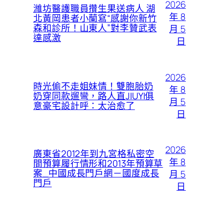
2026
濰坊醫護職員攢生果送病人 湖
年 8
北黃岡患者小蘭寫“感謝你新竹
森和診所！山東人”對李贊武表
月 5
達感激
日
2026
時光偷不走姐妹情！雙胞胎奶
年 8
奶穿同款遛彎，路人直JIUYI俱
月 5
意豪宅設計呼：太治愈了
日
2026
廣東省2012年到九宮格私密空
年 8
間預算履行情形和2013年預算草
案_中國成長門戶網－國度成長
月 5
門戶
日