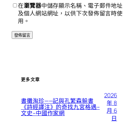
在
瀏覽器
中儲存顯示名稱、電子郵件地址
及個人網站網址，以供下次發佈留言時使
用。
更多文章
2026
書攤淘珍——記與孔繁森躲書
年 8
《詩經譯注》的奇找九宮格遇–
月 6
文史–中國作家網
日