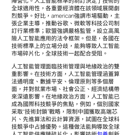
陣營化。人工智能標準的制訂決定了技術的
全球適用性，各重要經濟體在該領域展開劇
烈競爭。好比，american強調市場驅動，主
張企業主導，推動谷歌、微軟等科技公司制
訂行業標準；歐盟強調嚴格監管，設立高風
險人工智能應用的法令框架。但是，各國在
技術標準上的立場分歧，能夠導致人工智能
市場碎片化，全球技術一起配合受阻。
人工智能管理面臨技術管理與地緣政治的雙
重影響。在技術方面，人工智能管理涵蓋算
法通明度、數據平安、倫理原則等多個層
面，并對就業市場、社會公正、經濟結構帶
來深遠影響。在地緣政治方面，人工智能已
成為國際科技競爭的焦點，例如，個別國家
采取“技術封鎖”戰略，限制中國獲取高端芯
片、先進算法和云計算資源，試圖在全球科
技競爭中占據優勢。這種做法能夠導致全球
人工智能供應鏈碎片化，影響技術
包養
創新