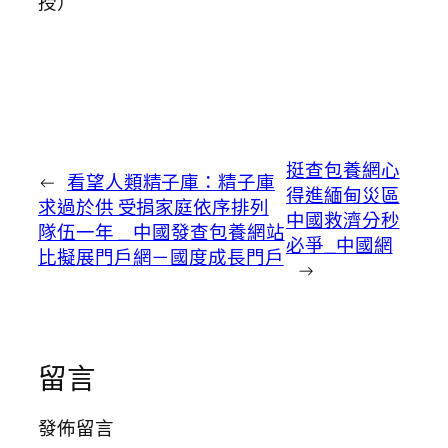
授）
挺查包養網心
←
看望人類精子庫：精子庫
得進緬甸災區
求過於供 受捐家庭依序排列
中國救濟分秒
隊伍一年 _ 中國發查包養網站
必爭_中國網
比擬展門戶網－國度成長門戶
→
留言
發佈留言