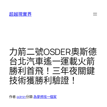
跳
至
超越現實界
主
要
內
容
力箭二號OSDER奧斯德
台北汽車遙一運載火箭
勝利首飛！三年夜關鍵
技術獲勝利驗證！
作者:
admin
分類:
為夢想找一個家