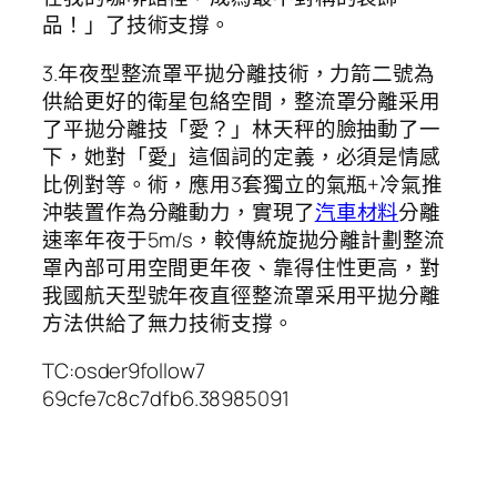
品！」了技術支撐。
3.年夜型整流罩平拋分離技術，力箭二號為
供給更好的衛星包絡空間，整流罩分離采用
了平拋分離技「愛？」林天秤的臉抽動了一
下，她對「愛」這個詞的定義，必須是情感
比例對等。術，應用3套獨立的氣瓶+冷氣推
沖裝置作為分離動力，實現了
汽車材料
分離
速率年夜于5m/s，較傳統旋拋分離計劃整流
罩內部可用空間更年夜、靠得住性更高，對
我國航天型號年夜直徑整流罩采用平拋分離
方法供給了無力技術支撐。
TC:osder9follow7
69cfe7c8c7dfb6.38985091