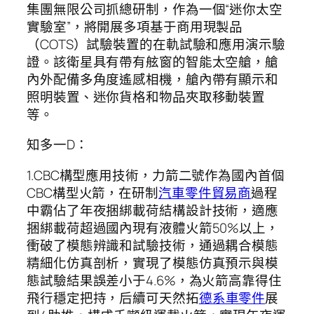
集團無限公司抓總研制，作為一個“迷你太空
實驗室”，將開展多項基于商用現製品
（COTS）試驗裝置的在軌試驗和應用演示驗
證。該衛星具有帶有舷窗的智能太空艙，艙
內外配備多角度遙感相機，艙內帶有顯示和
照明裝置、迷你貨格和物品夾取移動裝置
等。
知多一D：
1.CBC構型應用技術，力箭二號作為國內首個
CBC構型火箭，在研制
汽車零件貿易商
過程
中霸佔了年夜捆綁載荷結構設計技術，適應
捆綁載荷超過國內現有液體火箭50%以上，
衝破了模態辨識和試驗技術，通過耦合模態
精細化仿真剖析，實現了模態仿真預示與模
態試驗結果誤差小于4.6%，為火箭高靠得住
飛行穩定把持，后續可天然拓
德系車零件
展