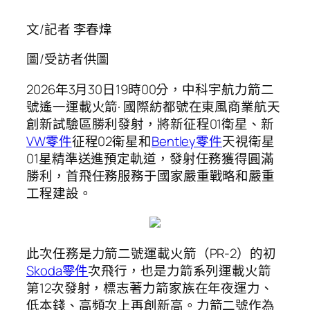
文/記者 李春煒
圖/受訪者供圖
2026年3月30日19時00分，中科宇航力箭二
號遙一運載火箭· 國際紡都號在東風商業航天
創新試驗區勝利發射，將新征程01衛星、新
VW零件
征程02衛星和
Bentley零件
天視衛星
01星精準送進預定軌道，發射任務獲得圓滿
勝利，首飛任務服務于國家嚴重戰略和嚴重
工程建設。
此次任務是力箭二號運載火箭（PR-2）的初
Skoda零件
次飛行，也是力箭系列運載火箭
第12次發射，標志著力箭家族在年夜運力、
低本錢、高頻次上再創新高。力箭二號作為