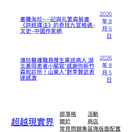
2026
書攤淘珍——記與孔繁森躲書
年 8
《詩經譯注》的奇找九宮格遇–
月 6
文史–中國作家網
日
2026
濰坊醫護職員攢生果送病人 湖
年 8
北黃岡患者小蘭寫“感謝你新竹
森和診所！山東人”對李贊武表
月 5
達感激
日
部落格
活動
超越現實界
關於
商店
常見問題集
區塊版面配置