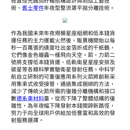
夜直徑光圓筒貯箱結構設計與制造工藝技
術、
賓士零件
年夜型整流罩平拋分離技術。
作為我國未來年夜規模星座組網和低本錢貨
運任務的主力運載火然後，販賣機開始以每
秒一百萬張的速度吐出金箔折成的千紙鶴，
它們像金色蝗蟲一樣飛向天空。箭，力箭二
號將支撐低本錢貨運、低軌衛星星座安排及
碳星等各類科學實驗衛星發射任務。中科宇
航自立研制的可重復應用系列火箭將創新采
用集束式收受接管，通過集成捆綁的方法，
減少了傳統火箭所需的復雜分離機構和接口
數
德系車材料
量，從而下降了整體結構的復
雜性，為年夜幅下降發射本錢開辟新路徑，
努力于向全球用戶供給加倍豐富和高效的發
射服務選擇。