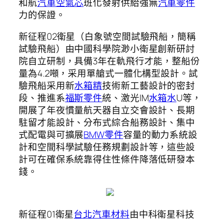
和航
汽車空氣芯
班化發射供給強無
汽車零件
力的保證。
新征程02衛星（白象號空間試驗飛船，簡稱
試驗飛船）由中國科學院渺小衛星創新研討
院自立研制，具備3年在軌飛行才能，整船份
量為4.2噸，采用單艙式一體化構型設計。試
驗飛船采用新
水箱精
技術新工藝設計的密封
段、推進系
福斯零件
統、激光IM
水箱水
U等，
開展了年夜慣量航天器自立交會設計、長期
駐留才能設計、分布式綜合船務設計、集中
式配電與可擴展
BMW零件
容量的動力系統設
計和空間科學試驗任務規劃設計等，這些設
計可在確保系統靠得住性條件降落低研發本
錢。
新征程01衛星
台北汽車材料
由中科衛星科技