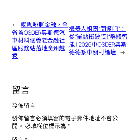
←
喝咖啡聊金融，全
機器人組團“開餐吧”：
省首OSDER奧斯德汽
從“單點衝破”到“群體智
車材料個養老金融社
能 | 2026中OSDER奧斯
區服務站落地廣州越
德德系車關村論壇
→
秀
留言
發佈留言
發佈留言必須填寫的電子郵件地址不會公
開。
必填欄位標示為
*
留言
*