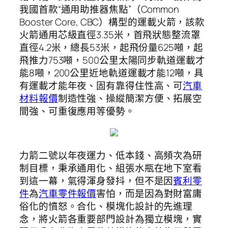
我國首款“通用助推器焦點”（Common
Booster Core, CBC）構型的運載火箭，該款
火箭通用芯級直徑3.35米，首飛狀態整流罩
直徑4.2米，總長53米，起飛份量625噸，起
飛推力753噸，500公里太陽同步軌道運載才
能8噸，200公里近地軌道運載才能12噸，具
有運載才能年夜、固有靠得住性高、可
汽車
材料報價
制造性強、操縱簡潔方便、拓展空
間強、可重復應用等優勢。
力箭二號以年夜運力、低本錢、高頻次為研
制目標，秉承通用化、組張水瓶在地下室看
到這一幕，氣得渾身發抖，但不是因
賓利零
件
為
汽車零件報價
害怕，而是因為對財富庸
俗化的憤怒。合化、模塊化設計的先進理
念，將火箭各重要部門設計為獨立模塊，實