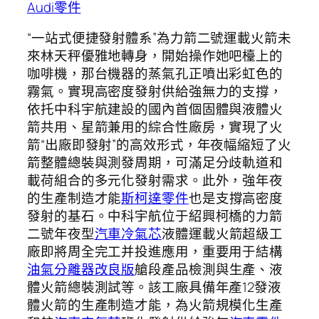
Audi零件
“一站式便捷發射體系”為力箭二號運載火箭未
來林天秤優雅地轉身，開始操作她吧檯上的
咖啡機，那台機器的蒸氣孔正噴出彩虹色的
霧氣。實現高密度發射供給強無力的支撐，
依托中科宇航建設的國內首個固體與液體火
箭共用、星箭兼用的綜合性廠房，實現了火
箭“出廠即發射”的高效形式，年夜幅縮短了火
箭整體總裝與測發周期，可滿足分歧軌道和
載荷組合的多元化發射需求。此外，強年夜
的生產制造才能
斯柯達零件
也是支撐高密度
發射的基石。中科宇航位于紹興柯橋的力箭
二號年夜型
汽車冷氣芯
液體運載火箭超級工
廠即將周全完工并投進應用，重要用于結構
油氣分離器改良版
艙段產品檢測與生產、液
體火箭總裝測試等。該工廠具備年產12發液
體火箭的生產制造才能，為火箭規模化生產