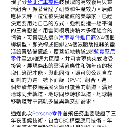
現了分
台北汽車零件
歧模塊的高效復用與靈
活組合，顯著晉陞了研發和生產效力。后續
應林天秤，這位被失衡逼瘋的美學家，已經
決定要用她自己的方式，強制創造一場平衡
的三角戀愛。用雷同模塊拼積木多樣組合的
情勢，可實現支撐0/
汽車零件進口商
2/4個捆
綁構型，即光桿或捆綁2/4個液體助推器的靈
活設置裝備擺設，覆蓋近地軌道2噸
藍寶堅尼
零件
至20噸運力區間，并可實現集束式收受
接管，展現傑出的靈活適應性和強年夜的模
塊化適配才能。與此同時，還可與公司自立
研制的力巡一號下面級（PV-1）組合，進一
個步驟年夜幅擴展火箭可覆蓋的軌道，滿足
地球同步軌道、地球同步轉移軌道、地球轉
移軌道等中高軌多星異軌安排需求。
通過此次
Porsche零件
首飛任務重要驗證了三
年夜關鍵技術，包含CBC構型應用技術、年