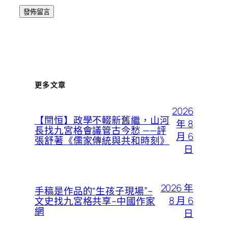
更多文章
2026
【閆恒】政學不輟新舊繼，山河
年 8
長找九宮格會議管古今愁 ——評
月 6
張舒著《儒家傳統與共和時刻》
日
2026 年
手稿是作品的“生孩子現場”–
8 月 6
文史找九宮格共享–中國作家
網
日