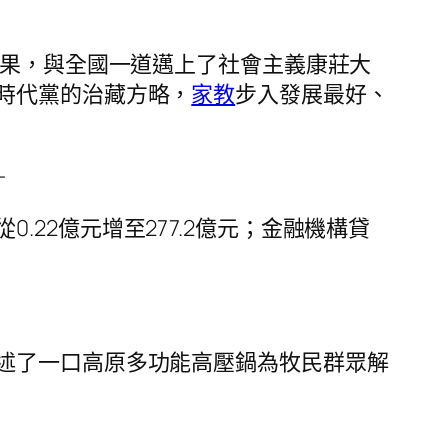
成果，與全國一道邁上了社會主義康莊大
時代黨的治藏方略，
家教
步入發展最好、
—
從0.22億元增至277.2億元；金融機構貸
述了一口高原多功能高壓鍋為牧民群眾解