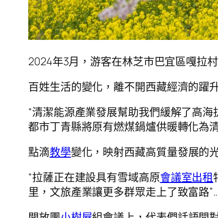
2024年3月，游客在林芝市巴宜區嘎拉村
百姓生活的變化，離不開西藏經濟的躍升
“清潔能源產業發展幫助我們緩解了高海
都市丁青縣將原有燃煤鍋爐供暖轉化為清
點滴
教學
變化，映射西藏高質量發展的
“拉薩正在建設具有雪域高原
會議室出租
里，文旅產業讓更多群眾走上了致富路”…
開放團
小樹屋
組會議上，代表們話語間