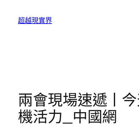
跳
至
超越現實界
主
要
內
容
兩會現場速遞丨今
機活力_中國網