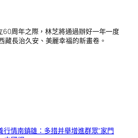
立60周年之際，林芝將通過辦好一年一度
西藏長治久安、美麗幸福的新畫卷。
養行情南鎮雄：多措并舉增進群眾“家門