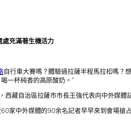
處處充滿著生機活力
格
自行車大賽嗎？體驗過拉薩半程馬拉松嗎？
喝一杯純香的高原酸奶。”
下，西藏自治區拉薩市市長王強代表向中外媒體
60家中外媒體的90余名記者早早來到會場搶