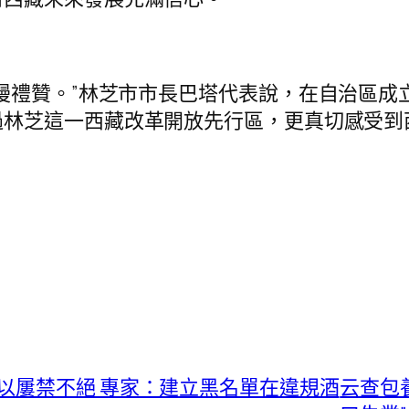
漫禮贊。”林芝市市長巴塔代表說，在自治區成
過林芝這一西藏改革開放先行區，更真切感受到
以屢禁不絕 專家：建立黑名單在違規酒
云查包