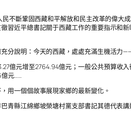
族人民不斷鞏固西藏和平解放和民主改革的偉大
貫徹習近平總書記關于西藏工作的重要指示和新
充分說明：今天的西藏，處處充滿生機活力—
.27億元增至2764.94億元；一般公共預算收入
16億元……
答，用一個個故事展現家鄉的最新變化。
市巴青縣江綿鄉坡榮塘村黨支部書記其德代表講