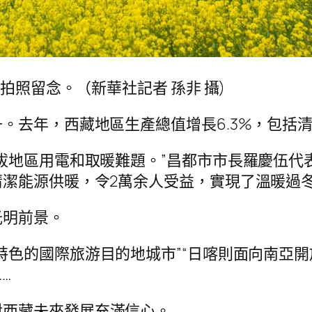
拍照留念。（新華社記者 孫非 攝)
。去年，西藏地區生產總值增長6.3%，包括
拔地區用電和取暖難題。”昌都市市長羅慶伍代
潔能源供暖，令2萬余人受益，實現了溫暖過
光明前景。
特色的國際旅游目的地城市”“日喀則面向南亞開
…
對西藏未來發展充滿信心。